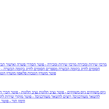
מרכזי שירות ומכירה
מרכזי שירות ומכירה - פוטר
הסדרי פשרה ואישור תביע
חסומים לחיוג בקומה הכשרה
מספרים חסומים לחיוג בקומה הכשרה - 
IsraelieSIM by Pelephone - פוטר
מועדון הטבות פלאפון
מועדון הטב
גיוס משווקים
גיוס משווקים - פוטר
נציב תלונות
נציב תלונות - פוטר
חברי ה
להשאר מעודכנים?
רוצים להשאר מעודכנים? - פוטר
מוקדי שירות לק
וזימון תור - פוטר
ר