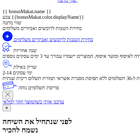
שווי מתנה:
{{ bonusMakat.name }}
צבע {{bonusMakat.color.displayName}}
שווי מתנה
בחירת הטבות לרוכשים ואביזרים משלימים
בחירת הטבות לרוכשים ואביזרים משלימים
שנה אחריות
שריון באילת
2-14 ימי עסקים
לום ריבית שנתית
פריסת תשלומים נוחה
עדכנו אותי כשהמוצר חוזר למלאי
✕
לפני שנתחיל את השיחה
נשמח להכיר