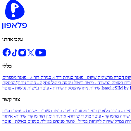
עקבו אחרנו
כללי
ווק
הסרה מרשימת שיווק - פוטר
סגירת דור 3
סגירת דור 3 - פוטר
מספרים
ים בקומה הכשרה - פוטר
ביטול עסקה
ביטול עסקה - פוטר
ניתוק/הפסקת
IsraelieSIM by
נגישות - פוטר
שירות
ניתוק/הפסקת שירות - פוטר
נגישות
צור קשר
צים - פוטר
פלאפון בעיר
פלאפון בעיר - פוטר
משרות
משרות - פוטר
רוצים
 שיחה מהמוקד - פוטר
מוקדי שירות- איתור וזימון תור
מוקדי שירות- איתור
ות במייל
שירות לקוחות במייל - פוטר
סניפים באילת
סניפים באילת - פוטר