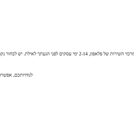
לנוחיותכם, אפשרות ל-36 תשלומים ללא תפיסת מסגרת אשראי תמורת תש