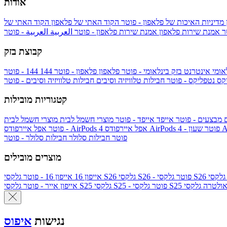
אודות
מדיניות האיכות של פלאפון - פוטר
הקוד האתי של פלאפון
הקוד האתי של
טר
אמנת שירות פלאפון
אמנת שירות פלאפון - פוטר
العربية
العربية - פוטר
קבוצת בזק
אומי
אינטרנט בזק בינלאומי - פוטר
פלאפון
פלאפון - פוטר
144
יקס
נטפליקס - פוטר
חבילות טלוויזיה וסיבים
חבילות טלוויזיה וסיבים - פוטר
קטגוריות מובילות
ם
מבצעים - פוטר
אייפד
אייפד - פוטר
מוצרי חשמל לבית
מוצרי חשמל לבית
Ap
אפל איירפודס AirPods 4 - פוטר
אפל איירפודס AirPods 4
- פוטר
פוטר
חבילות סלולר
חבילות סלולר - פוטר
מוצרים מובילים
גלקסי S26 - פוטר
גלקסי S26
אייפון 16
אייפון 16 - פוטר
לקסי S25 אולטרה
גלקסי S25 - פוטר
גלקסי S25
אייפון אייר - פוטר
נגישות
איפוס