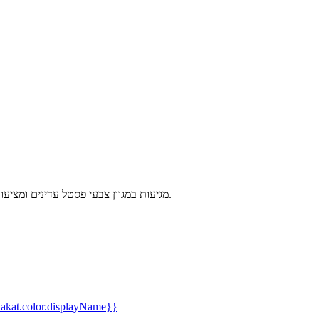
אוזניות נרתיק אלחוטיות של המותג Hello Kitty. מגיעות במגוון צבעי פסטל עדינים ומציעות בהירות שמע ואלגנטיות.
kat.color.displayName}}