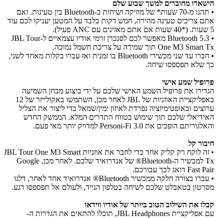
הישארו מחוברים למשך שבוע שלם
• תהנו מ-70 שעות* של מוזיקה ושיחות ב-Bluetooth בין טעינות. ואם
אתם צריכים טעינה מהירה, חמש דקות בלבד על המטען יעניקו לכם עוד
5 שעות. (*40 שעות אם אתם מאזינים עם ANC פעיל).
• Bluetooth 5.3 מאפשר לכם לסנכרן זרמי אודיו עצמאיים ל-JBL Tour
One M3 Smart Tx תוך שמירה על צריכת חשמל נמוכה.
• חברו עד שני מכשירי Bluetooth בו זמנית ואז עברו בקלות מאחד לשני,
כך שלא תפספסו שיחה.
פרופיל שמע אישי
הגדירו את פרופיל השמע האישי שלכם על ידי ביצוע מבחן השמיעה
באפליקציית האוזניות של JBL לאחר מכן, השתמשו באקולייזר של 12
ערוצים ובאופטימיזציה נפרדת לאיזון ימין/שמאל כדי ליצור את הצליל
האידיאלי שלכם תוך שימוש בטווח התדרים המלא. הממשק החדש
והאלגוריתם הופכים את Personi-Fi 3.0 למדויק יותר מאי פעם.
חיבור קל
• זה לוקח רק קליק אחד כדי לחבר את אוזניות JBL Tour One M3 Smart
Tx למכשיר ה-Bluetooth® של אנדרואיד שלכם. לאחר מכן, Google
Fast Pair דואג לכך עבורכם.
• עברו בצורה חלקה ממכשיר Bluetooth® אנדרואיד אחד לאחר, דלגו
מסרטון בטאבלט שלכם לשיחה בטלפון הנייד, ולעולם אל תפספסו רגע.
קבלו את השילוב הטוב ביותר של אודיו ווידאו
עם אפליקציית JBL Headphones, תוכלו להתאים את הגדרות ה-