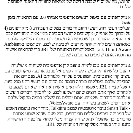
הראש, מה שמוסיף שכבה חדשה של מציאות לחוויית ההאזנה הסוחפת
שלכם.
8 מיקרופונים עם ביטול רעשים אדפטיבי אמיתי 2.0 עם התאמות בזמן
אמת
העלימו רעשי רוח, רעשי רחוב ודיבורים במקום העבודה. 8 מיקרופונים (4
על ובתוך כל אוזנייה) מקשיבים לרעשי הסביבה בזמן אמת ומחזירים לכם
את הפאזה ההפוכה, כך שכמעט לא תשמעו דבר מלבד המוזיקה שלכם.
כשאתם רוצים להיות יותר מודעים לסביבה שלכם, השתמשו ב-Ambient
Aware ו-Talk Thru באפליקציית האוזניות של JBL כדי להתאים אישית
מה וכמה אתם שומעים מהסביבה שלכם.
4 מיקרופונים עם טכנולוגיית עיצוב קרן אדפטיבית לשיחות מושלמות
• הפכו כל שיחה או פגישה לשיחה פנים אל פנים. ארבעה מיקרופונים עם
עיצוב קרן אדפטיבית, המופעלים על ידי אלגוריתם AI, מנטרים את
הסביבה שלכם ומסלקים בצורה חכמה גם הדים וגם רעשי רקע מכל כיוון.
• אפליקציית JBL מאפשרת להתאים אישית את איך שאתם נשמעים
לאחרים ואיך אתם רוצים שהם יישמעו לכם, או להנמיך דוברים רועשים
או להגביר דוברים שקטים. אתם יכולים גם לשלוט בכמה מהקול שלכם
אתם רוצים לשמוע בשיחות, עם VoiceAware.
• Smart Talk עובר אוטומטית למצב Talkthru, מוריד את עוצמת השמע
של המוזיקה ומכניס צלילים סביבתיים, בכל פעם שהוא שומע אתכם
מדברים, כך שתוכלו לנהל שיחה קצרה מבלי ללחוץ על כפתור ההשהיה.
כווננו אותו בעזרת אפליקציית האוזניות של JBL.