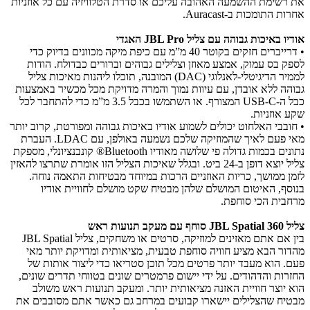
את רשימת ההשמעה האהובה עליכם או סדרת הטלוויזיה עם כל אוזניות
אחרות התומכות ב-Auracast.
אודיו באיכות גבוהה עם צליל JBL Pro האגדי
• דרייברים חזקים בקוטר 40 מ”מ עם כיפת מיקה מכוונים בדיוק כדי
לספק בס עמוק, אמצע מאוזן וצלילים גבוהים וברורים כבדולח. הודות
לממיר הדיגיטלי-לאנלוגי (DAC) המובנה, תוכלו ליהנות מאיכות צליל
גבוהה ללא אובדן, עם עיוות נמוך והמרה מדויקת מכל מכשיר באמצעות
כבל ה-USB-C המצורף. או השתמשו בכבל 3.5 מ”מ כדי להתחבר לכל
שקע אוזניות.
• חובבי האלחוט יכולים לשמוע אודיו באיכות גבוהה ומפורטת, קרוב יותר
מאי פעם לאיך שהמוזיקה שלכם נשמעה באולפן, עם LDAC. העברת
נתונים בכמות גדולה פי שלושה מאודיו Bluetooth® קונבנציונלי, מספקת
צליל יוצא דופן ב-24 ביט. ובגלל שאיכות הצליל הזו אומרת שתרצו להאזין
לזמן ממושך, כריות האוזניים הרכות במיוחד מבטיחות התאמה נוחה.
בנוסף, האיטום המושלם שלהן מבטיח שקט מושלם לחוויית אודיו
מרחבית הכי סוחפת.
צליל JBL Spatial 360 סוחף עם מעקב תנועות ראש
בין אם אתם מאזינים למוזיקה, סרטים או משחקים, צליל JBL Spatial
מהדור הבא מציע חוויה סוחפת טבעית, מציאותית ומדויקת יותר מאי
פעם. הוא מעבד יותר פרטים מכל תוכן סטריאו כדי ליצור אותות של
החזרות והדהודים. על ידי יישום פרמטרים שונים בטווחי תדרים שונים,
הוא יוצר חוויית האזנה מציאותית יותר. ומעקב תנועות ראש משולב
מבטיח שהצלילים יישארו קבועים במרחב גם כאשר אתם מסובבים את