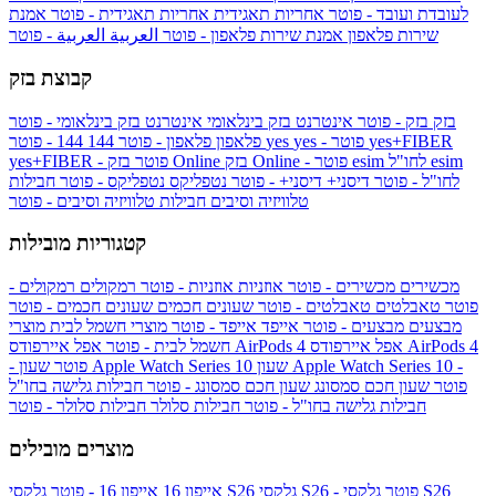
לעובדת ועובד - פוטר
אחריות תאגידית
אחריות תאגידית - פוטר
אמנת
שירות פלאפון
אמנת שירות פלאפון - פוטר
العربية
العربية - פוטר
קבוצת בזק
בזק
בזק - פוטר
אינטרנט בזק בינלאומי
אינטרנט בזק בינלאומי - פוטר
yes+FIBER
yes - פוטר
yes
144 - פוטר
פלאפון
פלאפון - פוטר
144
esim
esim לחו"ל
בזק Online - פוטר
בזק Online
yes+FIBER - פוטר
לחו"ל - פוטר
דיסני+
דיסני+ - פוטר
נטפליקס
נטפליקס - פוטר
חבילות
טלוויזיה וסיבים
חבילות טלוויזיה וסיבים - פוטר
קטגוריות מובילות
מכשירים
מכשירים - פוטר
אוזניות
אוזניות - פוטר
רמקולים
רמקולים -
פוטר
טאבלטים
טאבלטים - פוטר
שעונים חכמים
שעונים חכמים - פוטר
מבצעים
מבצעים - פוטר
אייפד
אייפד - פוטר
מוצרי חשמל לבית
מוצרי
אפל איירפודס AirPods 4
אפל איירפודס AirPods 4
חשמל לבית - פוטר
שעון Apple Watch Series 10 -
שעון Apple Watch Series 10
- פוטר
פוטר
שעון חכם סמסונג
שעון חכם סמסונג - פוטר
חבילות גלישה בחו"ל
חבילות גלישה בחו"ל - פוטר
חבילות סלולר
חבילות סלולר - פוטר
מוצרים מובילים
גלקסי S26 - פוטר
גלקסי S26
גלקסי S26
אייפון 16
אייפון 16 - פוטר