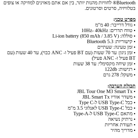
Bluetooth® לחוויות מהנות יותר, בין אם אתם מאזינים למוזיקה או צופים
בטלוויזיה, סרטים וסרטונים.
מפרט טכני
:
• גודל דרייבר:
40 מ"מ
• טווח תדרים:
10Hz- 40kHz
• סוללה:
Li-ion battery (850 mAh / 3.85 V)
• קישוריות:
Bluetooth 5.3
• זמן טעינה:
שעתיים
• זמן ניגון: עד 70 שעות (עם BT פעיל ו- ANC כבוי), עד 40 שעות (עם
BT פעיל ו- ANC פעיל)
• זמן שיחה מקסימלי: עד 38 שעות
• רגישות:
122db
• משקל:
278 גרם
תכולת הערכה
:
• JBL Tour One M3 Smart Tx
• משדר אודיו JBL Smart Tx
• כבל USB Type-C ל-Type C
• כבל USB Type-C לאנלוגי 3.5 מ"מ
• מתאם USB Type-C ל-Type-A
• נרתיק נשיאה
• תעודת אחריות
• מדריך מהיר