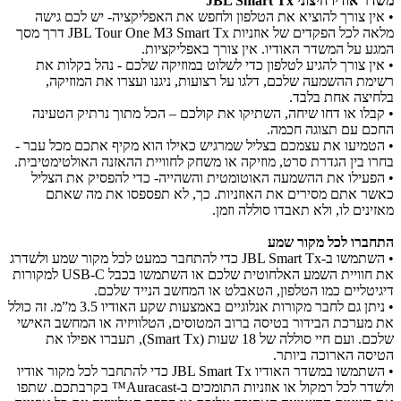
משדר אודיו חיצוני JBL Smart Tx
• אין צורך להוציא את הטלפון ולחפש את האפליקציה- יש לכם גישה
מלאה לכל הפקדים של אוזניות JBL Tour One M3 Smart Tx דרך מסך
המגע על המשדר האודיו. אין צורך באפליקציות.
• אין צורך להגיע לטלפון כדי לשלוט במוזיקה שלכם - נהל בקלות את
רשימת ההשמעה שלכם, דלגו על רצועות, ניגנו ועצרו את המוזיקה,
בלחיצה אחת בלבד.
• קבלו או דחו שיחה, השתיקו את קולכם – הכל מתוך נרתיק הטעינה
החכם עם תצוגה חכמה.
• הטמיעו את עצמכם בצליל שמרגיש כאילו הוא מקיף אתכם מכל עבר -
בחרו בין הגדרת סרט, מוזיקה או משחק לחוויית ההאזנה האולטימטיבית.
• הפעילו את ההשמעה האוטומטית והשהייה- כדי להפסיק את הצליל
כאשר אתם מסירים את האוזניות. כך, לא תפספסו את מה שאתם
מאזינים לו, ולא תאבדו סוללה וזמן.
התחברו לכל מקור שמע
• השתמשו ב-JBL Smart Tx כדי להתחבר כמעט לכל מקור שמע ולשדרג
את חוויית השמע האלחוטית שלכם או השתמשו בכבל USB-C למקורות
דיגיטליים כמו הטלפון, הטאבלט או המחשב הנייד שלכם.
• ניתן גם לחבר מקורות אנלוגיים באמצעות שקע האודיו 3.5 מ”מ. זה כולל
את מערכת הבידור בטיסה ברוב המטוסים, הטלוויזיה או המחשב האישי
שלכם. ועם חיי סוללה של 18 שעות (Smart Tx), תעברו אפילו את
הטיסה הארוכה ביותר.
• השתמשו במשדר האודיו JBL Smart Tx כדי להתחבר לכל מקור אודיו
ולשדר לכל רמקול או אוזניות התומכים ב-Auracast™ בקרבתכם. שתפו