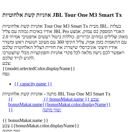
אוזניות קשת אלחוטיות JBL Tour One M3 Smart Tx
אוזניות קשת אלחוטיות Tour One M3 Smart Tx מבית JBL. בעלות
אודיו באיכות גבוהה עם צליל JBL Pro האגדי המספק בס עמוק, אמצע
מאוזן וצלילים גבוהים וברורים. כוללות ביטול רעשים אדפטיבי אמיתי 2.0
עם התאמות בזמן אמת, צליל הקיפי 360 עם מעקב תנועות ראש ומשדר
אודיו חיצוני אוניברסלי שישדרג את חוויית הצליל האלחוטית שלכם
ויאפשר לכם גישה מלאה לכל פקדי אוזניות והפונקציות מבלי שתצטרכו
להגיע לנייד שלכם.
צבע:
{{model.selectedColor.displayName}}
נפח:
{{ capacity.name }}
מתנה - אוזניות קשת אלחוטיות JBL Tour One M3 Smart Tx
צבע:
{{ bonusMakat.name }}
{{
bonusMakat.name
{{bonusMakat.color.displayName}}
שווי מתנה:
}}
{{ bonusMakat.name }}
צבע {{bonusMakat.color.displayName}}
שווי מתנה