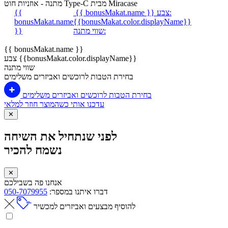
מתנה - אוזניות חוט Type-C מבית Miracase
צבע:
{{ bonusMakat.name }}
{{
bonusMakat.name
{{bonusMakat.color.displayName}}
שווי מתנה:
}}
{{ bonusMakat.name }}
צבע {{bonusMakat.color.displayName}}
שווי מתנה
בחירת הטבות לרוכשים ואביזרים משלימים
בחירת הטבות לרוכשים ואביזרים משלימים
עדכנו אותי כשהמוצר חוזר למלאי
✕
לפני שנתחיל את השיחה
נשמח להכיר
✕
אנחנו פה בשבילכם
דברו איתנו במספר:
050-7079955
להוסיף מבצעים ואביזרים למכשיר