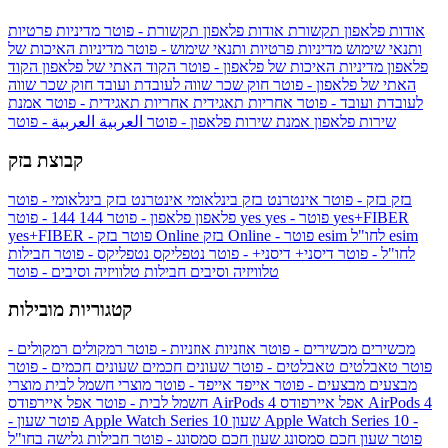
אודות פלאפון תקשורת
אודות פלאפון תקשורת - פוטר
מדיניות פרטיות
ותנאי שימוש
מדיניות פרטיות ותנאי שימוש - פוטר
מדיניות האיכות של
פלאפון
מדיניות האיכות של פלאפון - פוטר
הקוד האתי של פלאפון
הקוד
האתי של פלאפון - פוטר
חוק שכר שווה לעובדת ועובד
חוק שכר שווה
לעובדת ועובד - פוטר
אחריות תאגידית
אחריות תאגידית - פוטר
אמנת
שירות פלאפון
אמנת שירות פלאפון - פוטר
العربية
العربية - פוטר
קבוצת בזק
בזק
בזק - פוטר
אינטרנט בזק בינלאומי
אינטרנט בזק בינלאומי - פוטר
yes+FIBER
yes - פוטר
yes
144 - פוטר
פלאפון
פלאפון - פוטר
144
esim
esim לחו"ל
בזק Online - פוטר
בזק Online
yes+FIBER - פוטר
לחו"ל - פוטר
דיסני+
דיסני+ - פוטר
נטפליקס
נטפליקס - פוטר
חבילות
טלוויזיה וסיבים
חבילות טלוויזיה וסיבים - פוטר
קטגוריות מובילות
מכשירים
מכשירים - פוטר
אוזניות
אוזניות - פוטר
רמקולים
רמקולים -
פוטר
טאבלטים
טאבלטים - פוטר
שעונים חכמים
שעונים חכמים - פוטר
מבצעים
מבצעים - פוטר
אייפד
אייפד - פוטר
מוצרי חשמל לבית
מוצרי
אפל איירפודס AirPods 4
אפל איירפודס AirPods 4
חשמל לבית - פוטר
שעון Apple Watch Series 10 -
שעון Apple Watch Series 10
- פוטר
פוטר
שעון חכם סמסונג
שעון חכם סמסונג - פוטר
חבילות גלישה בחו"ל