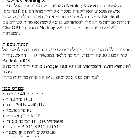
אפליקציית Nothing X
האוזניות משתלבות עם אפליקציית Nothing X המאפשרת התאמה
אישית מלאה. האפליקציה כוללת אקולייזר מתקדם עם 8 ערוצים,
אפשרות לשיתוף פרופילי אודיו, חיבור כפול בין מכשירי Bluetooth
והגדרת פעולות מותאמות לכפתורים. בנוסף קיימת אפשרות לשילוב עם
ChatGPT במכשירי Nothing ולשימוש בפונקציות מתקדמות של
המערכת.
תכונות נוספות
האוזניות כוללות מצב שיהוי נמוך לחוויית שימוש תגובתית, זיהוי לבישה על
הראש, נורית LED לחיווי מצב טעינה וחיבור, ותמיכה מלאה במכשירי
Android ו-iOS.
בנוסף קיימת תמיכה ב-Google Fast Pair וב-Microsoft Swift Pair לזיווג
מהיר.
האוזניות מדורגות בתקן IP52 לעמידות בפני אבק ומים.
:
מפרט טכני
• דרייבר: ‎40‎ מ"מ דינמי
• התנגדות: ‎16Ω‎
• תדר: ‎20Hz – 40kHz‎
• דיאפרגמה: PU
• כיוון אקוסטי: KEF
• תמיכה באודיו Hi-Res Wireless
• קודקים: AAC, SBC, LDAC
• סוג סוללה: ליתיום יון נטענת