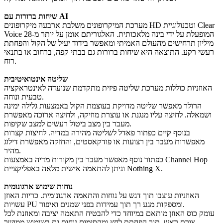
שיחות ברורות עם AI
מערכת המיקרופונים משלבת ארבעה מיקרופונים HD וטכנולוגיית Clear
Voice המופעלת על ידי בינה מלאכותית. האלגוריתם אומן על יותר מ-28
מיליון תרחישים מהעולם האמיתי ומאפשר בידוד יעיל של הקול והפחתת
רעשי רקע. התוצאה היא שיחות ברורות גם בבתי קפה, ברחוב או בתנאי
רוח.
שליטה אינטואיטיבית
האוזניות כוללות מערכת שליטה פיזית מתקדמת שנועדה לאינטראקציה
טבעית ונוחה.
הרולר מאפשר שליטה מדויקת בעוצמת הקול באמצעות גלילה ימינה
ושמאלה. לחיצה עליו מנגנת או עוצרת מוזיקה, ולחיצה ארוכה מאפשרת
מעבר בין מצב ביטול רעשים למצב שקיפות.
בנוסף קיים כפתור פאדל לשליטה מהירה במדיה. לחיצות קצרות
מאפשרות מעבר בין רצועות או פודקאסטים, והחזקה מאפשרת דילוג
מהיר.
כפתור נוסף מאפשר מעבר בין מקורות מדיה באמצעות Channel Hop
וניתן להתאמה אישית מלאה באפליקציית Nothing X.
נוחות שימוש ארגונומית
האוזניות עוצבו תוך דגש על נוחות והתאמה ארגונומית. כריות האוזן
עשויות PU ומספקות מגע רך תוך עמידות בפני שמנים ואיפור.
עומק כוס האוזן מותאם במיוחד כדי להבטיח התאמה יציבה ומאוזנת לכל
צורת ראש, תוך הפחתת לחץ ומקסימום נוחות גם בשימוש ממושך.