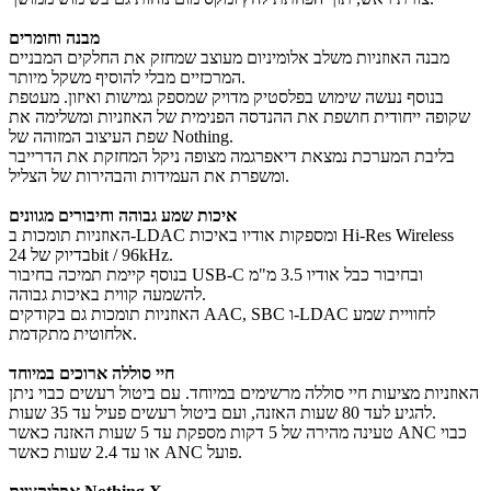
מבנה וחומרים
מבנה האוזניות משלב אלומיניום מעוצב שמחזק את החלקים המבניים
המרכזיים מבלי להוסיף משקל מיותר.
בנוסף נעשה שימוש בפלסטיק מדויק שמספק גמישות ואיזון. מעטפת
שקופה ייחודית חושפת את ההנדסה הפנימית של האוזניות ומשלימה את
שפת העיצוב המזוהה של Nothing.
בליבת המערכת נמצאת דיאפרגמה מצופה ניקל המחזקת את הדרייבר
ומשפרת את העמידות והבהירות של הצליל.
איכות שמע גבוהה וחיבורים מגוונים
האוזניות תומכות ב-LDAC ומספקות אודיו באיכות Hi-Res Wireless
בדיוק של 24bit / 96kHz.
בנוסף קיימת תמיכה בחיבור USB-C ובחיבור כבל אודיו 3.5 מ"מ
להשמעה קווית באיכות גבוהה.
האוזניות תומכות גם בקודקים AAC, SBC ו-LDAC לחוויית שמע
אלחוטית מתקדמת.
חיי סוללה ארוכים במיוחד
האוזניות מציעות חיי סוללה מרשימים במיוחד. עם ביטול רעשים כבוי ניתן
להגיע לעד 80 שעות האזנה, ועם ביטול רעשים פעיל עד 35 שעות.
טעינה מהירה של 5 דקות מספקת עד 5 שעות האזנה כאשר ANC כבוי
או עד 2.4 שעות כאשר ANC פועל.