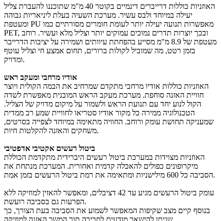
האוזניות כוללות דרייברים דינמיים בקוטר 40 מ"מ שתוכננו להעברת צליל
יעילה במיוחד ולבס עשיר. מערכת השעיה בעלת ליניאריות גבוהה
ומעטפת PU מאפשרות תנועה יעילה יותר לעומת חומרים מסורתיים כמו
PET, ובכך יוצרות תדרים נמוכים עמוקים יותר וצליל מלא ועשיר. רוחב
מעטפת של 8.9 מ"מ מסייע בהפחתת עיוותים ושמירה על יציבות הדרייבר
בזמן רטט, מה שמוביל לקולות ברורים, תחום אמצע חי וצליל עוטף
ומדויק.
אודיו מרחבי ומעקב ראש
האוזניות כוללות אודיו מרחבי מתקדם שמרחיב את הבמה הקולית ויוצר
חוויית האזנה סוחפת. מערכת מעקב הראש המובנית מאפשרת לשדה
הקול לנוע יחד עם תנועת הראש ולשמור על מיקום מדויק של הצליל.
הטכנולוגיה ממירה כל מקור אודיו סטריאו לחוויית שמע רב ממדית
שמעניקה תחושת עומק ורוחב. החוויה מתאימה במיוחד לצפייה בסרטים,
משחקים והאזנה להקלטות חיות.
ביטול רעשים אקטיבי אדפטיבי
האוזניות מצוידות במערכת ביטול רעשים היברידית מתקדמת הכוללת
מיקרופונים כפולים להאכלה קדמית ואחורית. המערכת מנתחת את
הסביבה כל 600 מילישניות ומתאימה את רמת ביטול הרעשים בזמן אמת.
עומק ביטול הרעשים מגיע עד 42 דציבלים, ומאפשר להאזין למוזיקה ללא
הפרעות גם בסביבה רועשת.
בנוסף קיים מצב שקיפות המאפשר לשמוע את הסביבה בעת הצורך, כך
שניתן להישאר מודעים לסביבה תוך המשך האזנה למוזיקה.