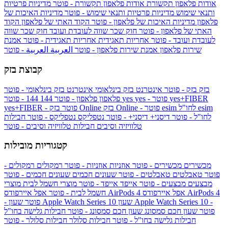
אודות פלאפון תקשורת
אודות פלאפון תקשורת - פוטר
מדיניות פרטיות
ותנאי שימוש
מדיניות פרטיות ותנאי שימוש - פוטר
מדיניות האיכות של
פלאפון
מדיניות האיכות של פלאפון - פוטר
הקוד האתי של פלאפון
הקוד
האתי של פלאפון - פוטר
חוק שכר שווה לעובדת ועובד
חוק שכר שווה
לעובדת ועובד - פוטר
אחריות תאגידית
אחריות תאגידית - פוטר
אמנת
שירות פלאפון
אמנת שירות פלאפון - פוטר
العربية
العربية - פוטר
קבוצת בזק
בזק
בזק - פוטר
אינטרנט בזק בינלאומי
אינטרנט בזק בינלאומי - פוטר
yes+FIBER
yes - פוטר
yes
144 - פוטר
פלאפון
פלאפון - פוטר
144
esim
esim לחו"ל
בזק Online - פוטר
בזק Online
yes+FIBER - פוטר
לחו"ל - פוטר
דיסני+
דיסני+ - פוטר
נטפליקס
נטפליקס - פוטר
חבילות
טלוויזיה וסיבים
חבילות טלוויזיה וסיבים - פוטר
קטגוריות מובילות
מכשירים
מכשירים - פוטר
אוזניות
אוזניות - פוטר
רמקולים
רמקולים -
פוטר
טאבלטים
טאבלטים - פוטר
שעונים חכמים
שעונים חכמים - פוטר
מבצעים
מבצעים - פוטר
אייפד
אייפד - פוטר
מוצרי חשמל לבית
מוצרי
אפל איירפודס AirPods 4
אפל איירפודס AirPods 4
חשמל לבית - פוטר
שעון Apple Watch Series 10 -
שעון Apple Watch Series 10
- פוטר
פוטר
שעון חכם סמסונג
שעון חכם סמסונג - פוטר
חבילות גלישה בחו"ל
חבילות גלישה בחו"ל - פוטר
חבילות סלולר
חבילות סלולר - פוטר