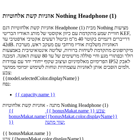
אוזניות קשת אלחוטיות Nothing Headphone (1)
אוזניות קשת אלחוטיות דגם Headphone (1) מבית Nothing מציעות
חוויית שמע מתקדמת עם כיוון אקוסטי של מותג האודיו הבריטי KEF,
דרייברים דינמיים בקוטר 40 מ"מ וביטול רעשים אקטיבי אדפטיבי עד
‎42dB‎. האוזניות משלבות אודיו מרחבי עם מעקב ראש, מערכת
מיקרופונים מתקדמת לשיחות ברורות, שליטה אינטואיטיבית באמצעות
רולר וכפתורי מגע וחיי סוללה מרשימים של עד 80 שעות האזנה. המבנה
הפרימיום מאלומיניום ועיצוב שקוף ייחודי יחד עם עמידות IP52 לאבק
ולמים הופכים אותן לאוזניות עוצמתיות ונוחות לשימוש יומיומי ממושך.
צבע:
{{model.selectedColor.displayName}}
נפח:
{{ capacity.name }}
מתנה - אוזניות קשת אלחוטיות Nothing Headphone (1)
צבע:
{{ bonusMakat.name }}
{{
bonusMakat.name
{{bonusMakat.color.displayName}}
שווי מתנה:
}}
{{ bonusMakat.name }}
צבע {{bonusMakat.color.displayName}}