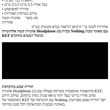
• כבל טעינה USB-C
• כבל אודיו 3.5 מ"מ ל-3.5 מ"מ
• מדריך למשתמש
• מידע בטיחות ואחריות
סוג מוצר
אוזניות קשת
אחריות
אחריות לשנה ע"י היבואן הרשמי בנדא מגנטיק בע"מ
אוזניות קשת אלחוטיות Headphone (1) מבית Nothing עם סאונד מכוון
KEF וביטול רעשים מתקדם
חוויית שמע מתקדמת
אוזניות Headphone (1) מותאמות אקוסטית בשיתוף פעולה עם KEF,
מותג אודיו בריטי בעל יותר מ-60 שנות ניסיון בתחום. שילוב הידע
האקוסטי של KEF עם ההנדסה של Nothing יוצר חוויית שמע מפורטת,
מאוזנת וטבעית המתאימה לכל סגנון מוזיקה.