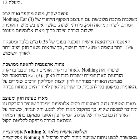
13 ומעלה.
עיצוב שקוף, מבנה מוקפד ואות יציב
Nothing Ear (3) משלבות מתכת מלוטשת עם העיצוב השקוף הייחודי של
המותג, ליצירת מראה חלק, מודרני ושונה. כאשר אינן בשימוש, האוזניות
יושבות בצורה יציבה בתוך מארז אלומיניום מעוצב.
האנטנה המותאמת אישית תוכננה בעובי של 0.35 מ"מ בלבד ומספקת
15% יותר עוצמה ו 20% יותר רגישות, כך שהאות נשאר חזק ויציב יותר
לאורך השימוש.
נוחות ארגונומית להאזנה ממושכת
לאחר סריקות אוזניים רבות וסבבי בדיקות, Nothing שיפרה את
ההתאמה של Ear (3). הזרועות הארגונומיות יושבות בנוחות באוזן,
מערכת האוורור מפחיתה לחץ וקצות הסיליקון הרכים שומרים על
האוזניות במקומן בלי להכביד, כך שניתן להאזין לאורך היום בנוחות גבוהה.
מארז טעינה חזק ומעוצב
מארז הטעינה נבנה באמצעות בסיס אלומיניום ממוחזר שנוצר בהזרקת ננו
ומחובר למכסה שקוף. כך מתקבל מארז חלק למגע, חזק ועמיד, ששומר על
האוזניות גם במקרה של נפילה. המיקרופון הסופר ממוקם בתוך המארז
ומותאם בצורה מדויקת לקליטת הקול.
אפליקציית Nothing X ושליטה אישית מלאה
אפליקציית Nothing X מאפשרת לבצע ניתוח שמיעה מהיר וליצור פרופיל