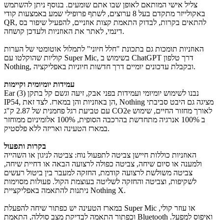
צליל אישי המותאם לאופן שבו אתם שומעים. בנוסף ניתן להשתמש
באקולייזר מתקדם בעל 8 ערוצים, לשתף פרופילי שמע באמצעות קודי
QR, להתאים בקרות, לבדוק התאמת קצות אוזניים, להפעיל שיפור בס
דינמי, לאתר את האוזניות ולעדכן קושחה.
האוזניות תומכות גם בתכונת "חלל חיוני" לתמלול אוטומטי של הערות
קוליות שהוקלטו עם Super Mic, בשימוש ב ChatGPT דרך טלפון
Nothing, ובקבלת עדכונים יומיים דרך חדשות חיוניות באפליקציה.
עמידות יומיומית וקיימות
Ear (3) נבנו לשימוש יומיומי ועמידות בפני אבק, זיעה וגשם קל בתקן
IP54, הן באוזניות והן במארז. לצד זאת, Nothing מציגה גם היבט סביבתי
עם טביעת רגל פחמנית של 2.87 ק"ג CO2e לאורך מחזור החיים, שימוש
ב 100% אנרגיה מתחדשת בהרכבה הסופית, 100% אלומיניום ממוחזר
במארז הטעינה ואריזה ללא פלסטיק.
בקרות ותפעול
האוזניות כוללות חיישן צביטה לתפעול נוח: צביטה לניגון או השהייה
ולמענה או סיום שיחה, צביטה כפולה לרצועה הבאה או דחיית שיחה,
צביטה משולשת לרצועה קודמת, החזקה למעבר בין ביטול רעשים
לשקיפות, וצביטה והחזקה לשליטה בעוצמת הקול. פעולות מסוימות
ניתנות להתאמה באפליקציית Nothing X.
במארז הטעינה יש כפתור שיחה להפעלת Super Mic או עוזר קולי,
וכפתור התאמה לבדיקת מצב סוללה, התאמת Bluetooth ואיפוס למפעל.