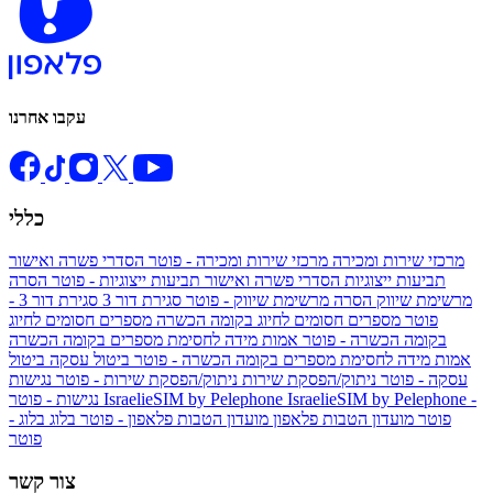
עקבו אחרנו
כללי
מרכזי שירות ומכירה
מרכזי שירות ומכירה - פוטר
הסדרי פשרה ואישור
תביעות ייצוגיות
הסדרי פשרה ואישור תביעות ייצוגיות - פוטר
הסרה
מרשימת שיווק
הסרה מרשימת שיווק - פוטר
סגירת דור 3
סגירת דור 3 -
פוטר
מספרים חסומים לחיוג בקומה הכשרה
מספרים חסומים לחיוג
בקומה הכשרה - פוטר
אמות מידה לחסימת מספרים בקומה הכשרה
אמות מידה לחסימת מספרים בקומה הכשרה - פוטר
ביטול עסקה
ביטול
עסקה - פוטר
ניתוק/הפסקת שירות
ניתוק/הפסקת שירות - פוטר
נגישות
IsraelieSIM by Pelephone -
IsraelieSIM by Pelephone
נגישות - פוטר
פוטר
מועדון הטבות פלאפון
מועדון הטבות פלאפון - פוטר
בלוג
בלוג -
פוטר
צור קשר