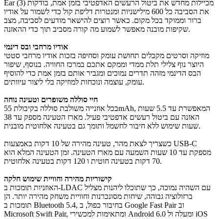
Ear (3) מכיילות מחדש את ביטול הרעשים האדפטיבי בזמן אמת, בודקות
את הסביבה כל 600 מילישניות ומנטרות דליפת קול כדי לשמור על אודיו
ברור וממוקד בכל מקום. כאשר רוצים להישאר מודעים לסביבה, מצב
שקיפות מובנה מאפשר לשמוע מה קורה מסביב תוך כדי ההאזנה.
אודיו מרחבי ובס דינמי
מוזיקה וסרטים מקבלים תחושת עומק וסחיפה בזכות אודיו מרחבי סטטי
היוצר נוף צלילי תלת ממדי וממקם אתכם במרכז החוויה. בנוסף, שיפור
הבס הדינמי מזהה תדרים נמוכים ומגביר אותם בזמן אמת כדי להוסיף
עומק, עוצמה ונוכחות למוזיקה בלי ליצור עיוותים.
חיי סוללה משופרים וטעינה נוחה
בכל אוזנייה משולבת סוללה בקיבולת 55mAh, המאפשרת עד 5.5 שעות
האזנה עם ביטול רעשים אדפטיבי פעיל. מארז הטעינה מספק עד 38
שעות שימוש ללא חיבור לחשמל ותומך גם בטעינה אלחוטית מובנית.
כשצריך לצאת מהר, טעינה מהירה של 10 דקות באמצעות USB-C
מספקת עד 10 שעות השמעה עם מארז הטעינה. זמן הטעינה המלא הוא
70 דקות בטעינה חוטית ו 120 דקות בטעינה אלחוטית.
קישוריות מהירה וחוויית שימוש חלקה
האוזניות תומכות ב-LDAC עם השהיה נמוכה, כך שתוכלו ליהנות מצליל
ברזולוציה גבוהה, שיחות מסונכרנות וחוויית משחק מהירה יותר. הן
תומכות ב Bluetooth 5.4, בחיבור כפול, ב Google Fast Pair וב
Microsoft Swift Pair, ומתאימות למכשירי Android 6.0 ומעלה ול iOS