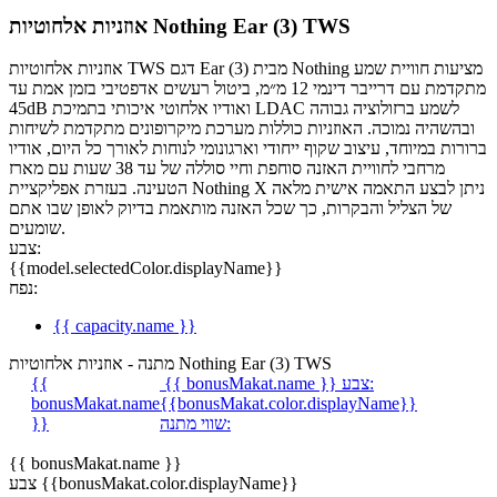
אוזניות אלחוטיות Nothing Ear (3) TWS
אוזניות אלחוטיות TWS דגם Ear (3) מבית Nothing מציעות חוויית שמע
מתקדמת עם דרייבר דינמי 12 מ״מ, ביטול רעשים אדפטיבי בזמן אמת עד
45dB ואודיו אלחוטי איכותי בתמיכת LDAC לשמע ברזולוציה גבוהה
ובהשהיה נמוכה. האוזניות כוללות מערכת מיקרופונים מתקדמת לשיחות
ברורות במיוחד, עיצוב שקוף ייחודי וארגונומי לנוחות לאורך כל היום, אודיו
מרחבי לחוויית האזנה סוחפת וחיי סוללה של עד 38 שעות עם מארז
הטעינה. בעזרת אפליקציית Nothing X ניתן לבצע התאמה אישית מלאה
של הצליל והבקרות, כך שכל האזנה מותאמת בדיוק לאופן שבו אתם
שומעים.
צבע:
{{model.selectedColor.displayName}}
נפח:
{{ capacity.name }}
מתנה - אוזניות אלחוטיות Nothing Ear (3) TWS
צבע:
{{ bonusMakat.name }}
{{
bonusMakat.name
{{bonusMakat.color.displayName}}
שווי מתנה:
}}
{{ bonusMakat.name }}
צבע {{bonusMakat.color.displayName}}