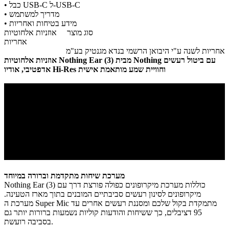
• כבל USB-C ל-USB-C
• מדריך למשתמש
• מידע בטיחות ואחריות
סוג מוצר
אוזניות אלחוטיות
אחריות
אחריות לשנה ע"י היבואן הרשמי בנדא מגנטיק בע"מ
אוזניות אלחוטיות Nothing Ear (3) מבית Nothing עם ביטול רעשים
מערכת שיחות מתקדמת וברורה במיוחד
Nothing Ear (3) כוללות מערכת מיקרופונים כפולה פורצת דרך עם
מיקרופונים לסינון רעשים סביבתיים המובנים בתוך מארז הטעינה.
מערכת ה Super Mic מתמקדת בקול שלכם ומסננת רעשים אחרים עד
95 דציבלים, כך ששיחות והודעות קוליות נשמעות ברורות יותר גם
בסביבה רועשת.