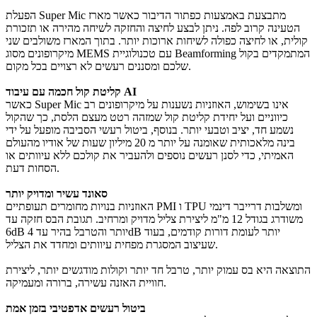
הפעלת Super Mic מתבצעת באמצעות כפתור הדיבור כאשר מארז
הטעינה קרוב לפה. ניתן לבצע לחיצה והחזקה לשיחה מהירה או תזכורת
קולית, או לחיצה כפולה לשיחות ארוכות יותר. בתוך המארז משולבים שני
מיקרופונים מסוג MEMS עם טכנולוגיית Beamforming המתמקדים בקול
שלכם ומסננים רעשים לא רצויים בכל מקום.
קליטת קול חכמה עם עיבוד AI
כאשר Super Mic אינו בשימוש, האוזניות נשענות על מיקרופונים רב
כיווניים ועל יחידת קליטת קול שמזהה רטט מעצם הלסת, כך שהקול
נשמע חד, יציב וטבעי יותר. בנוסף, ביטול רעשי הסביבה מופעל על ידי
בינה מלאכותית שאומנה על יותר מ 20 מיליון שעות של אודיו מהעולם
האמיתי, כדי לסנן רעשים נוספים ולהעביר את קולכם ללא עיוותים או
הסחות דעת.
סאונד עשיר ומדויק יותר
האוזניות בנויות מחומרים תעופתיים PMI ו TPU ומשלבות דרייבר דינמי
משודרג בגודל 12 מ"מ ליצירת צליל מדויק ומרחיב. תגובת הבס חזקה עד
6dB יותר והטרבל בהיר עד 4dB יותר לעומת דורות קודמים, בעוד
שעיצוב המסגרת מפחית עיוותים ומחדד את הצליל.
התוצאה היא בס עמוק יותר, טרבל חד יותר וקולות מודגשים יותר, ליצירת
חוויית האזנה עשירה, ברורה ומעמיקה.
ביטול רעשים אדפטיבי בזמן אמת