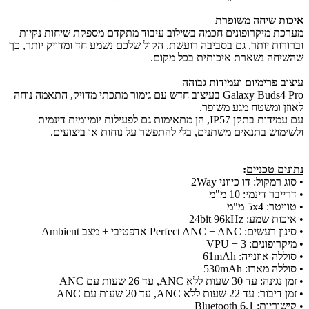
איכות שיחה משופרת
מערכת מיקרופונים חכמה בשילוב עיבוד מתקדם מספקת שיחות נקיות
וברורות יותר, גם בסביבה רועשת. הקול שלכם נשמע חד ומדויק יותר, כך
שהשיחה נשארת איכותית בכל מקום.
עיצוב פרימיום ועמידות גבוהה
Galaxy Buds4 Pro בעיצוב חדש עם גימור מתכתי מדויק, התאמה נוחה
לאוזן ומשטח מגע משופר.
עם עמידות בתקן IP57, הן מתאימות גם לפעילות יומיומית דינמית
ולשימוש בתנאים משתנים, בלי להתפשר על נוחות או ביצועים.
נתונים טכניים
:
• סוג רמקול: דו כיווני 2Way
• דרייבר דינמי: 10 מ"מ
• טוויטר: 5x4 מ"מ
• איכות שמע: 24bit 96kHz
• סינון רעשים: Perfect ANC + ANC אדפטיבי + מצב Ambient
• מיקרופונים: 3 + VPU
• סוללה אוזנייה: 61mAh
• סוללה מארז: 530mAh
• זמן נגינה: עד 30 שעות ללא ANC, עד 26 שעות עם ANC
• זמן דיבור: עד 22 שעות ללא ANC, עד 20 שעות עם ANC
• קישוריות: Bluetooth 6.1