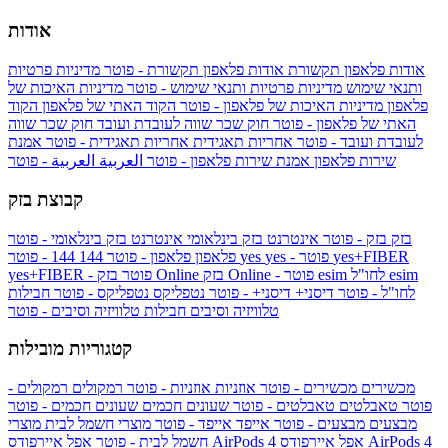
אודות
אודות פלאפון תקשורת
אודות פלאפון תקשורת - פוטר
מדיניות פרטיות
ותנאי שימוש
מדיניות פרטיות ותנאי שימוש - פוטר
מדיניות האיכות של
פלאפון
מדיניות האיכות של פלאפון - פוטר
הקוד האתי של פלאפון
הקוד
האתי של פלאפון - פוטר
חוק שכר שווה לעובדת ועובד
חוק שכר שווה
לעובדת ועובד - פוטר
אחריות תאגידית
אחריות תאגידית - פוטר
אמנת
שירות פלאפון
אמנת שירות פלאפון - פוטר
العربية
العربية - פוטר
קבוצת בזק
בזק
בזק - פוטר
אינטרנט בזק בינלאומי
אינטרנט בזק בינלאומי - פוטר
yes+FIBER
yes - פוטר
yes
144 - פוטר
פלאפון
פלאפון - פוטר
144
esim
esim לחו"ל
בזק Online - פוטר
בזק Online
yes+FIBER - פוטר
לחו"ל - פוטר
דיסני+
דיסני+ - פוטר
נטפליקס
נטפליקס - פוטר
חבילות
טלוויזיה וסיבים
חבילות טלוויזיה וסיבים - פוטר
קטגוריות מובילות
מכשירים
מכשירים - פוטר
אוזניות
אוזניות - פוטר
רמקולים
רמקולים -
פוטר
טאבלטים
טאבלטים - פוטר
שעונים חכמים
שעונים חכמים - פוטר
מבצעים
מבצעים - פוטר
אייפד
אייפד - פוטר
מוצרי חשמל לבית
מוצרי
אפל איירפודס AirPods 4
אפל איירפודס AirPods 4
חשמל לבית - פוטר