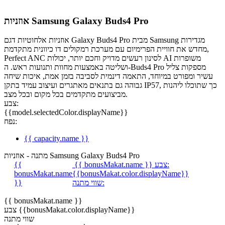
אוזניות Samsung Galaxy Buds4 Pro
אוזניות אלחוטיות דגם Galaxy Buds4 Pro מבית Samsung מגדירות
מחדש את חוויית הפרימיום עם מערכת רמקולים דו כיוונית מתקדמת,
Perfect ANC לסינון רעשים מדויק וחכם יותר, יכולות AI משופרות
ושליטה באמצעות מחוות ותנועות ראש. ה-Buds4 Pro מספקות צליל
עשיר ומפורט במיוחד, התאמה דינמית לסביבה בזמן אמת, איכות שיחה
גבוהה גם בתנאים מאתגרים ועיצוב עמיד בתקן IP57, כך שתוכלו ליהנות
מביצועים מתקדמים בכל מקום ובכל מצב.
צבע:
{{model.selectedColor.displayName}}
נפח:
{{ capacity.name }}
מתנה - אוזניות Samsung Galaxy Buds4 Pro
צבע:
{{ bonusMakat.name }}
{{
bonusMakat.name
{{bonusMakat.color.displayName}}
שווי מתנה:
}}
{{ bonusMakat.name }}
צבע {{bonusMakat.color.displayName}}
שווי מתנה