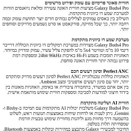
חוויית סאונד פרימיום עם עומק ופירוט מרשימים
Galaxy Buds4 Pro מציעות חוויית האזנה עשירה ומלאת ניואנסים הודות
למערכת שמע דו כיוונית מתקדמת.
​השילוב בין באסים עמוקים לצלילים גבוהים חדים יוצר תחושת עומק ובמה
רחבה יותר, כך שכל מוזיקה, פודקאסט או סרט נשמעים מדויקים וסוחפים
יותר.
מערכת שמע דו כיוונית מתקדמת
Galaxy Buds4 Pro מצוידות במערכת רמקולים דו כיוונית הכוללת דרייבר
דינמי 10 מ"מ וטוויטר 5x4 מ"מ להפקת צליל עשיר, עמוק ומדויק במיוחד.
האוזניות תומכות בשמע Hi-Fi באיכות 24bit 96kHz ומספקות רמת
פירוט גבוהה יותר וחוויית האזנה סוחפת.
Perfect ANC וסינון רעשים חכם
האוזניות כוללות טכנולוגיית Perfect ANC לסינון רעשים מדויק ומתקדם
יותר, יחד עם סינון רעשים אדפטיבי ומצב Ambient.
בין אם אתם במשרד, בתחבורה ציבורית או באימון, האוזניות מאזנות בין
בידוד חיצוני למודעות לסביבה ומספקות חוויית שימוש מותאמת אישית.
חוויית AI ושליטה מתקדמת
Galaxy Buds4 Pro משלבות יכולות AI מתקדמות עם תמיכה ב-Bixby ו-
Gemini, ניתן לענות או לדחות שיחות באמצעות תנועות ראש, לשלוט
בהשמעה דרך מחוות מגע וליהנות מחוויית שימוש טבעית וזורמת
שמפחיתה תלות בטלפון.
החיבור למכשירי Galaxy מתבצע במהירות ובקלות באמצעות Bluetooth.