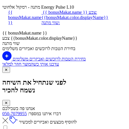
מתנה - רמקול אלחוטי Energy Pulse L10
צבע:
{{ bonusMakat.name }}
{{
bonusMakat.name
{{bonusMakat.color.displayName}}
שווי מתנה:
}}
{{ bonusMakat.name }}
צבע {{bonusMakat.color.displayName}}
שווי מתנה
בחירת הטבות לרוכשים ואביזרים משלימים
בחירת הטבות לרוכשים ואביזרים משלימים
עדכנו אותי כשהמוצר חוזר למלאי
✕
לפני שנתחיל את השיחה
נשמח להכיר
✕
אנחנו פה בשבילכם
דברו איתנו במספר:
050-7079955
להוסיף מבצעים ואביזרים למכשיר