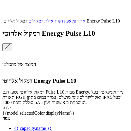
רמקול אלחוטי Energy Pulse L10
אתר פלאפון
חנות אילת
רמקולים
רמקול אלחוטי Energy Pulse L10
המוצר אזל מהמלאי
רמקול אלחוטי Energy Pulse L10
רמקול אלחוטי נטען דגם Pulse L10 מבית Energy. נייד וקמפקטי, בעל
תאורת RGB ואקולייזר לסאונד מושלם. עמיד במים בתקן IPX5 ובעל
סוללה בנפח 2000mAh המספקת כ-8 שעות ניגון.
צבע:
{{model.selectedColor.displayName}}
נפח:
{{ capacity.name }}