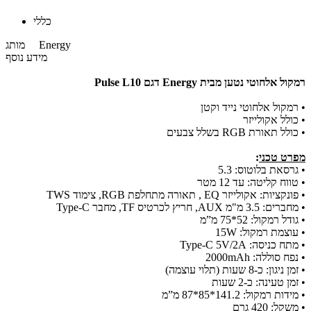
כללי
Energy
מותג
מידע נוסף
רמקול אלחוטי נטען מבית Energy דגם Pulse L10
• רמקול אלחוטי נייד וקטן
• כולל אקולייזר
• כולל תאורת RGB בשלל צבעים
מפרט טכני
:
• גרסאת בלוטוס: 5.3
• טווח קליטה: עד 12 מטר
• פונקציות: אקולייזר EQ , תאורה מתחלפת RGB, צימוד TWS
• מחברים: 3.5 מ"מ AUX, חריץ לכרטיס TF, מחבר Type-C
• גודל רמקול: 52*75 מ”מ
• עוצמת רמקול: 15W
• מתח כניסה: Type-C 5V/2A
• נפח סוללה: 2000mAh
• זמן ניגון: כ-8 שעות (תלוי עוצמה)
• זמן טעינה: כ-2 שעות
• מידות רמקול: 141.2*85*87 מ”מ
• משקל: 420 גרם