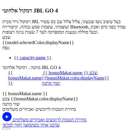
רמקול אלחוטי JBL GO 4
רמקול נייד מבית JBL בעל עיצוב נועז וצבעוני, צליל צלול עם בס עשיר
ועוצמתי, עוצמת שמע גבוהה, קישוריות Bluetooth, עמיד בפני מים ואבק
ובעל סוללה נטענת המספיקה לעד 7 שעות נגינה רצופות.
צבע:
{{model.selectedColor.displayName}}
נפח:
{{ capacity.name }}
מתנה - רמקול אלחוטי JBL GO 4
צבע:
{{ bonusMakat.name }}
{{
bonusMakat.name
{{bonusMakat.color.displayName}}
שווי מתנה:
}}
{{ bonusMakat.name }}
צבע {{bonusMakat.color.displayName}}
שווי מתנה
בחירת הטבות לרוכשים ואביזרים משלימים
בחירת הטבות לרוכשים ואביזרים משלימים
עדכנו אותי כשהמוצר חוזר למלאי