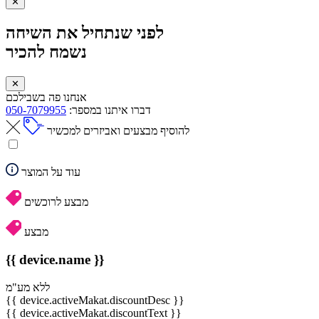
✕
לפני שנתחיל את השיחה
נשמח להכיר
✕
אנחנו פה בשבילכם
דברו איתנו במספר:
050-7079955
להוסיף מבצעים ואביזרים למכשיר
עוד על המוצר
מבצע לרוכשים
מבצע
{{ device.name }}
ללא מע"מ
{{ device.activeMakat.discountDesc }}
{{ device.activeMakat.discountText }}