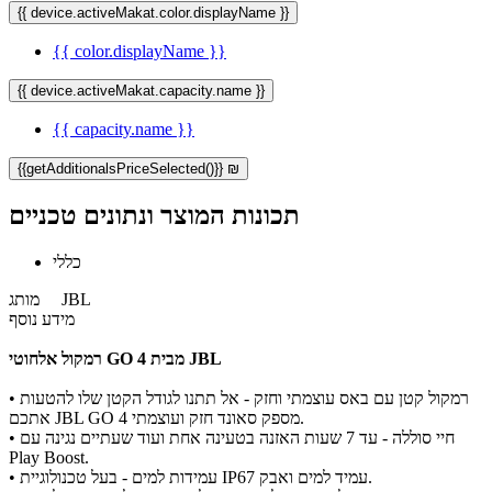
{{ device.activeMakat.color.displayName }}
{{ color.displayName }}
{{ device.activeMakat.capacity.name }}
{{ capacity.name }}
{{getAdditionalsPriceSelected()}} ₪
תכונות המוצר ונתונים טכניים
כללי
JBL
מותג
מידע נוסף
רמקול אלחוטי GO 4 מבית JBL
• רמקול קטן עם באס עוצמתי וחזק - אל תתנו לגודל הקטן שלו להטעות
אתכם JBL GO 4 מספק סאונד חזק ועוצמתי.
• חיי סוללה - עד 7 שעות האזנה בטעינה אחת ועוד שעתיים נגינה עם
Play Boost.
• עמידות למים - בעל טכנולוגיית IP67 עמיד למים ואבק.