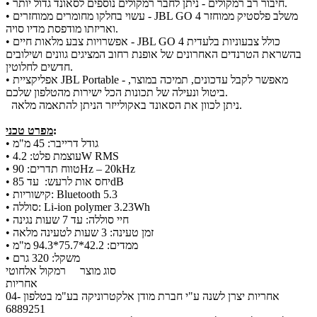
• חיבור רב רמקולים - ניתן לחבר רמקולים נוספים לסאונד גדול יותר.
• עשוי בחלקו מחומרים ממוחזרים - JBL GO 4 משלב פלסטיק ממוחזר
ואריזתו מודפסת מדיו סויה.
• אפשרויות צבע מלאות חיים - JBL GO 4 כולל צבעוניות בלעדית
בהשראת הטרנדים האחרונים של אופנת רחוב המציגים גוונים ושילובים
חדשים לחלוטין.
• אפליקציית JBL Portable - מאפשר לקבל עדכונים, תמיכה במוצר,
ביטול ונעילה של תכונות הכל ישירות מהטלפון שלכם.
ניתן לכוון את הסאונד באקולייזר הניתן להתאמה מלאה.
:
מפרט טכני
• גודל דרייבר: 45 מ"מ
• עוצמת פלט: 4.2W RMS
• טווח תדרים: 90Hz – 20kHz
• יחס אות לרעש: עד 85dB
• קישוריות: Bluetooth 5.3
• סוללה: Li-ion polymer 3.23Wh
• חיי סוללה: עד 7 שעות נגינה
• זמן טעינה: 3 שעות לטעינה מלאה
• ממדים: 42.2*75.7*94.3 מ"מ
• משקל: 320 גרם
סוג מוצר
רמקול אלחוטי
אחריות
אחריות יצרן לשנה ע"י חברת מודן אלקטרוניקה בע"מ בטלפון 04-
6889251