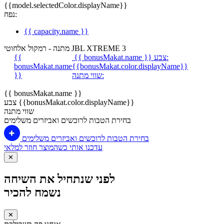
{{model.selectedColor.displayName}}
נפח:
{{ capacity.name }}
מתנה - רמקול אלחוטי JBL XTREME 3
צבע:
{{ bonusMakat.name }}
{{
bonusMakat.name
{{bonusMakat.color.displayName}}
שווי מתנה:
}}
{{ bonusMakat.name }}
צבע {{bonusMakat.color.displayName}}
שווי מתנה
בחירת הטבות לרוכשים ואביזרים משלימים
בחירת הטבות לרוכשים ואביזרים משלימים
עדכנו אותי כשהמוצר חוזר למלאי
✕
לפני שנתחיל את השיחה
נשמח להכיר
✕