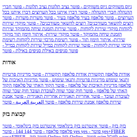
גיוס משווקים
גיוס משווקים - פוטר
נציב תלונות
נציב תלונות - פוטר
חברי
ההנהלה
חברי ההנהלה - פוטר
דברו איתנו בכל הערוצים
דברו איתנו בכל
הערוצים - פוטר
פלאפון בעיר
פלאפון בעיר - פוטר
משרות
משרות - פוטר
רוצים להשאר מעודכנים?
רוצים להשאר מעודכנים? - פוטר
מוקדי שירות
לקוחות
מוקדי שירות לקוחות - פוטר
שירות הזמנת שיחה מהמוקד
שירות
הזמנת שיחה מהמוקד - פוטר
מוקדי שירות- איתור וזימון תור
מוקדי
שירות- איתור וזימון תור - פוטר
רשימת מרכזי שירות לקוחות
רשימת
מרכזי שירות לקוחות - פוטר
שירות לקוחות במייל
שירות לקוחות במייל -
פוטר
סניפים באילת
סניפים באילת - פוטר
אודות
אודות פלאפון תקשורת
אודות פלאפון תקשורת - פוטר
מדיניות פרטיות
ותנאי שימוש
מדיניות פרטיות ותנאי שימוש - פוטר
מדיניות האיכות של
פלאפון
מדיניות האיכות של פלאפון - פוטר
הקוד האתי של פלאפון
הקוד
האתי של פלאפון - פוטר
חוק שכר שווה לעובדת ועובד
חוק שכר שווה
לעובדת ועובד - פוטר
אחריות תאגידית
אחריות תאגידית - פוטר
אמנת
שירות פלאפון
אמנת שירות פלאפון - פוטר
العربية
العربية - פוטר
קבוצת בזק
בזק
בזק - פוטר
אינטרנט בזק בינלאומי
אינטרנט בזק בינלאומי - פוטר
yes+FIBER
yes - פוטר
yes
144 - פוטר
פלאפון
פלאפון - פוטר
144
esim
esim לחו"ל
בזק Online - פוטר
בזק Online
yes+FIBER - פוטר