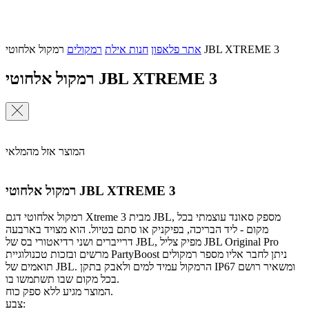
רמקול אלחוטי JBL XTREME 3
אתר פלאפון
חנות אילת
רמקולים
רמקול אלחוטי JBL XTREME 3
המוצר אזל מהמלאי
רמקול אלחוטי JBL XTREME 3
רמקול אלחוטי דגם Xtreme 3 מבית JBL, מספק סאונד עוצמתי בכל
מקום - ליד הבריכה, בפיקניק או סתם בטיול. הוא מצויד בארבעה
דרייברים ושני רדיאטורי בס של JBL, מפיק צליל JBL Original Pro
מרשים ובזכות טכנולוגיית PartyBoost ניתן לחבר אליו מספר רמקולים
תואמים של JBL. הרמקול עמיד למים ולאבק בתקן IP67 ומשאיר רושם
בכל מקום שבו תשתמשו בו.
המוצר מגיע ללא ספק כוח.
צבע: