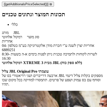
{{getAdditionalsPriceSelected()}} ₪
תכונות המוצר ונתונים טכניים
כללי
JBL
מותג
סוג מוצר
רמקול אלחוטי
אחריות
אחריות יצרן לשנה ע"י חברת מודן אלקטרוניקה בע"מ בטלפון 04-
6889251
לשרות לקוחות ולתמיכה טכנית ניתן לפנות בימים א-ה בשעות 8:30-
16:30
רמקול אלחוטי XTREME 3 מבית JBL (ללא ספק כוח)
צליל JBL Original Pro עוצמתי
ארבעה דרייברים ושני רדיאטורי בס של JBL מספקים בקלות צליל דינמי
וסוחף עם בס עמוק ושפע של פרטים. תתמסרו למוזיקה בכל מקום שבו
תהיו.