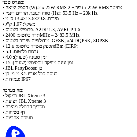
:
מפרט טכני
• הספק יציאה (W):2 x 25W RMS וופר + 2 x 25W RMS טוויטר
• טווח תגובת תדרים דינמי (Hz): 53.5 Hz – 20k Hz
• מידות: 29.8×13.6×13.4 ס”מ
• משקל: 1.97 ק”ג
• פרופילי בלוטוס: A2DP 1.3, AVRCP 1.6
• תדר בלוטוס: 2400MHz – 2483.5 MHz
• מודולציית שידור בלוטוס: GFSK, π/4 DQPSK, 8DPSK
• הספק משדר בלוטוס: ≤ 12dBm (EIRP)
• גרסת בלוטוס: 5.1
• זמן טעינה (שעות): 4.0
• זמן נגינת מוזיקה מקסימלי (שעות): 15
• JBL PartyBoost: כן
• כניסת כבל אודיו 3.5 מ”מ: כן
• עמידות: IP67
:
מה בערכה
• רמקול JBL Xtreme 3
• רצועת JBL Xtreme 3
• מדריך התחלה מהירה
• דף בטיחות
• תעודת אחריות