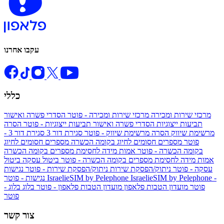
עקבו אחרנו
כללי
מרכזי שירות ומכירה
מרכזי שירות ומכירה - פוטר
הסדרי פשרה ואישור
תביעות ייצוגיות
הסדרי פשרה ואישור תביעות ייצוגיות - פוטר
הסרה
מרשימת שיווק
הסרה מרשימת שיווק - פוטר
סגירת דור 3
סגירת דור 3 -
פוטר
מספרים חסומים לחיוג בקומה הכשרה
מספרים חסומים לחיוג
בקומה הכשרה - פוטר
אמות מידה לחסימת מספרים בקומה הכשרה
אמות מידה לחסימת מספרים בקומה הכשרה - פוטר
ביטול עסקה
ביטול
עסקה - פוטר
ניתוק/הפסקת שירות
ניתוק/הפסקת שירות - פוטר
נגישות
IsraelieSIM by Pelephone -
IsraelieSIM by Pelephone
נגישות - פוטר
פוטר
מועדון הטבות פלאפון
מועדון הטבות פלאפון - פוטר
בלוג
בלוג -
פוטר
צור קשר