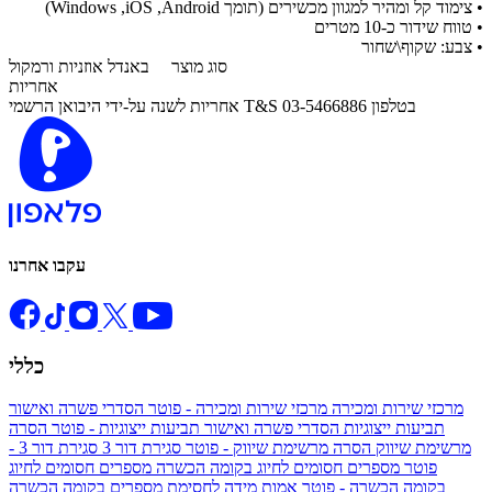
• צימוד קל ומהיר למגוון מכשירים (תומך Windows ,iOS ,Android)
• טווח שידור כ-10 מטרים
• צבע: שקוף\שחור
סוג מוצר
באנדל אוזניות ורמקול
אחריות
אחריות לשנה על-ידי היבואן הרשמי T&S בטלפון 03-5466886
עקבו אחרנו
כללי
מרכזי שירות ומכירה
מרכזי שירות ומכירה - פוטר
הסדרי פשרה ואישור
תביעות ייצוגיות
הסדרי פשרה ואישור תביעות ייצוגיות - פוטר
הסרה
מרשימת שיווק
הסרה מרשימת שיווק - פוטר
סגירת דור 3
סגירת דור 3 -
פוטר
מספרים חסומים לחיוג בקומה הכשרה
מספרים חסומים לחיוג
בקומה הכשרה - פוטר
אמות מידה לחסימת מספרים בקומה הכשרה