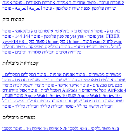
לעובדת ועובד - פוטר
אחריות תאגידית
אחריות תאגידית - פוטר
אמנת
שירות פלאפון
אמנת שירות פלאפון - פוטר
العربية
العربية - פוטר
קבוצת בזק
בזק
בזק - פוטר
אינטרנט בזק בינלאומי
אינטרנט בזק בינלאומי - פוטר
yes+FIBER
yes - פוטר
yes
144 - פוטר
פלאפון
פלאפון - פוטר
144
esim
esim לחו"ל
בזק Online - פוטר
בזק Online
yes+FIBER - פוטר
לחו"ל - פוטר
דיסני+
דיסני+ - פוטר
נטפליקס
נטפליקס - פוטר
חבילות
טלוויזיה וסיבים
חבילות טלוויזיה וסיבים - פוטר
קטגוריות מובילות
מכשירים
מכשירים - פוטר
אוזניות
אוזניות - פוטר
רמקולים
רמקולים -
פוטר
טאבלטים
טאבלטים - פוטר
שעונים חכמים
שעונים חכמים - פוטר
מבצעים
מבצעים - פוטר
אייפד
אייפד - פוטר
מוצרי חשמל לבית
מוצרי
אפל איירפודס AirPods 4
אפל איירפודס AirPods 4
חשמל לבית - פוטר
שעון Apple Watch Series 10 -
שעון Apple Watch Series 10
- פוטר
פוטר
שעון חכם סמסונג
שעון חכם סמסונג - פוטר
חבילות גלישה בחו"ל
חבילות גלישה בחו"ל - פוטר
חבילות סלולר
חבילות סלולר - פוטר
מוצרים מובילים
גלקסי S26 - פוטר
גלקסי S26
גלקסי S26
אייפון 16
אייפון 16 - פוטר