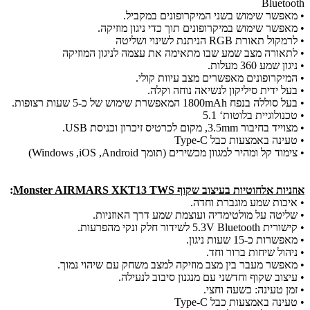
Bluetooth
• מאפשר שימוש בשני המיקרופונים במקביל.
• מאפשר שימוש במיקרופונים תוך כדי ניגון מוזיקה.
• לרמקול תאורת RGB הניתנת לשינוי ושליטה
• לתאורה מצב שמע שבו מתאימה את עצמה לניגון המוזיקה
• ניגון שמע 360 מעלות.
• המיקרופונים מאפשרים מצב עיוות קולי.
• בעל ידית סיליקון לנשיאה נוחה וקלה.
• בעל סוללה בנפח 1800mAh המאפשרת שימוש של כ-5 שעות רצופות.
• טכנולוגיית בלוטות‘ 5.1
• מצוייד בחיבור 3.5mm, מקום לכרטיס זיכרון וכניסת USB.
• טעינה באמצעות כבל Type-C
• צימוד קל ומהיר למגוון מכשירים (תומך Windows ,iOS ,Android)
אוזניות אלחוטיות בעיצוב שקוף​ Monster AIRMARS XKT13 TWS
:
• איכות שמע מוגברת וחדה.
• שליטה על מולטימדיה ועוצמת שמע דרך האוזניות.
• קישורית 5.3V Bluetooth לשידור חלק ונקי מהפרעות.
• מאפשרות כ-15 שעות ניגון.
• ניהול שיחות ברור וחד.
• מאפשר מעבר בין מצב מוזיקה למצב משחק עם שיהוי נמוך.
• עיצוב שקוף וחדשני עם מנגנון סיבוב לנעילה.
• זמן טעינה: כשעה וחצי.
• טעינה באמצעות כבל Type-C