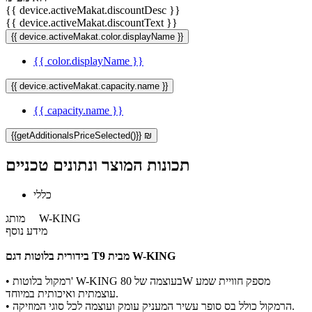
{{ device.activeMakat.discountDesc }}
{{ device.activeMakat.discountText }}
{{ device.activeMakat.color.displayName }}
{{ color.displayName }}
{{ device.activeMakat.capacity.name }}
{{ capacity.name }}
{{getAdditionalsPriceSelected()}} ₪
תכונות המוצר ונתונים טכניים
כללי
W-KING
מותג
מידע נוסף
בידורית בלוטות דגם T9 מבית W-KING
• רמקול בלוטות' W-KING בעוצמה של 80W מספק חוויית שמע
עוצמתית ואיכותית במיוחד.
• הרמקול כולל בס סופר עשיר המעניק עומק ועוצמה לכל סוגי המוזיקה.