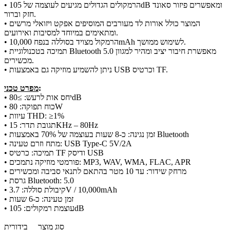
• הרמקולים הגדולים מגיעים לעוצמה של 105dB ומאפשרים פיזור סאונד
חזק וברור.
• המוצר כולל אורות לד מעורבים המוסיפים אפקט ויזואלי מרשים
ומתאימים במיוחד למסיבות ואירועים.
• הרמקול מצויד בסוללה בנפח 10,000mAh לשימוש ממושך.
• תמיכה בטכנולוגיית Bluetooth 5.0 מאפשרת חיבור יציב ומהיר למגוון
מכשירים.
• ניתן להשמיע מוזיקה גם באמצעות USB וכרטיס TF.
:
מפרט טכני
• יחס אות לרעש: ≥80dB
• כוח תפוקה: 80W
• עיוות THD: ≥1%
• תגובת תדר: 15KHz – 80Hz
• זמן נגינה: כ-8 שעות בעוצמה של 70% באמצעות Bluetooth
• מתח וזרם טעינה: USB Type-C 5V/2A
• תמיכה: כרטיס TF ודיסק USB
• פורמטי מוזיקה נתמכים: MP3, WAV, WMA, FLAC, APR
• מרחק שידור: עד 10 מטר בהתאם לתנאי סביבה ומכשירים
• גרסת Bluetooth: 5.0
• קיבולת סוללה: 3.7V / 10,000mAh
• זמן טעינה: כ-6 שעות
• עוצמת רמקולים: 105dB
סוג מוצר
בידורית