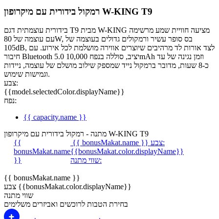
רמקול בידורית עם מיקרופון W-KING T9
בידורית עוצמתית דגם T9 מבית W-KING מציעה חוויית שמע מרשימה
עם עוצמה של 80W, בס סופר עשיר ורמקולים גדולים בעוצמה של
105dB, לצד אורות לד מרהיבים שיוצרים אווירה מושלמת לכל אירוע. עם
חיבור Bluetooth 5.0 יציב, סוללה בנפח 10,000mAh וזמן נגינה של עד
כ-8 שעות, מדובר ברמקול נייד שמספק שילוב מושלם של עוצמה, ניידות
וגמישות שימוש.
צבע:
{{model.selectedColor.displayName}}
נפח:
{{ capacity.name }}
מתנה - רמקול בידורית עם מיקרופון W-KING T9
צבע:
{{ bonusMakat.name }}
{{
bonusMakat.name
{{bonusMakat.color.displayName}}
שווי מתנה:
}}
{{ bonusMakat.name }}
צבע {{bonusMakat.color.displayName}}
שווי מתנה
בחירת הטבות לרוכשים ואביזרים משלימים