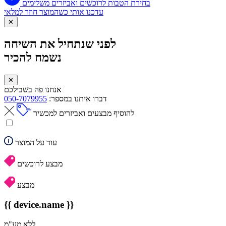
בחירת הטבות לרוכשים ואביזרים משלימים
עדכנו אותי כשהמוצר חוזר למלאי
✕
לפני שנתחיל את השיחה
נשמח להכיר
✕
אנחנו פה בשבילכם
דברו איתנו במספר:
050-7079955
להוסיף מבצעים ואביזרים למכשיר
עוד על המוצר
מבצע לרוכשים
מבצע
{{ device.name }}
ללא מע"מ