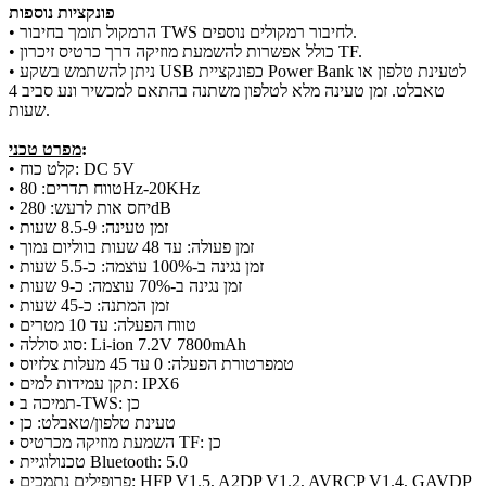
פונקציות נוספות
• הרמקול תומך בחיבור TWS לחיבור רמקולים נוספים.
• כולל אפשרות להשמעת מוזיקה דרך כרטיס זיכרון TF.
• ניתן להשתמש בשקע USB כפונקציית Power Bank לטעינת טלפון או
טאבלט. זמן טעינה מלא לטלפון משתנה בהתאם למכשיר ונע סביב 4
שעות.
:
מפרט טכני
• קלט כוח: DC 5V
• טווח תדרים: 80Hz-20KHz
• יחס אות לרעש: 280dB
• זמן טעינה: 8.5-9 שעות
• זמן פעולה: עד 48 שעות בווליום נמוך
• זמן נגינה ב-100% עוצמה: כ-5.5 שעות
• זמן נגינה ב-70% עוצמה: כ-9 שעות
• זמן המתנה: כ-45 שעות
• טווח הפעלה: עד 10 מטרים
• סוג סוללה: Li-ion 7.2V 7800mAh
• טמפרטורת הפעלה: 0 עד 45 מעלות צלזיוס
• תקן עמידות למים: IPX6
• תמיכה ב-TWS: כן
• טעינת טלפון/טאבלט: כן
• השמעת מוזיקה מכרטיס TF: כן
• טכנולוגיית Bluetooth: 5.0
• פרופילים נתמכים: HFP V1.5, A2DP V1.2, AVRCP V1.4, GAVDP