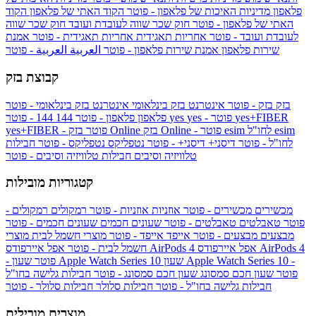
פלאפון
מדיניות האיכות של פלאפון - פוטר
הקוד האתי של פלאפון
הקוד
האתי של פלאפון - פוטר
חוק שכר שווה לעובדת ועובד
חוק שכר שווה
לעובדת ועובד - פוטר
אחריות תאגידית
אחריות תאגידית - פוטר
אמנת
שירות פלאפון
אמנת שירות פלאפון - פוטר
العربية
العربية - פוטר
קבוצת בזק
בזק
בזק - פוטר
אינטרנט בזק בינלאומי
אינטרנט בזק בינלאומי - פוטר
yes+FIBER
yes - פוטר
yes
144 - פוטר
פלאפון
פלאפון - פוטר
144
esim
esim לחו"ל
בזק Online - פוטר
בזק Online
yes+FIBER - פוטר
לחו"ל - פוטר
דיסני+
דיסני+ - פוטר
נטפליקס
נטפליקס - פוטר
חבילות
טלוויזיה וסיבים
חבילות טלוויזיה וסיבים - פוטר
קטגוריות מובילות
מכשירים
מכשירים - פוטר
אוזניות
אוזניות - פוטר
רמקולים
רמקולים -
פוטר
טאבלטים
טאבלטים - פוטר
שעונים חכמים
שעונים חכמים - פוטר
מבצעים
מבצעים - פוטר
אייפד
אייפד - פוטר
מוצרי חשמל לבית
מוצרי
אפל איירפודס AirPods 4
אפל איירפודס AirPods 4
חשמל לבית - פוטר
שעון Apple Watch Series 10 -
שעון Apple Watch Series 10
- פוטר
פוטר
שעון חכם סמסונג
שעון חכם סמסונג - פוטר
חבילות גלישה בחו"ל
חבילות גלישה בחו"ל - פוטר
חבילות סלולר
חבילות סלולר - פוטר
מוצרים מובילים