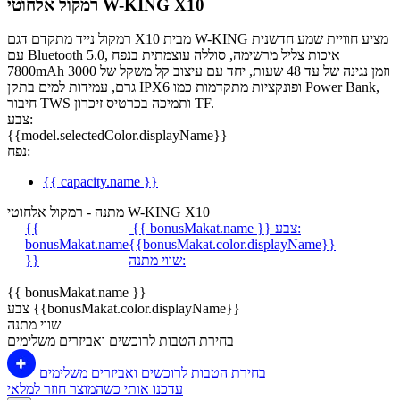
רמקול אלחוטי W-KING X10
רמקול נייד מתקדם דגם X10 מבית W-KING מציע חוויית שמע חדשנית
עם Bluetooth 5.0, איכות צליל מרשימה, סוללה עוצמתית בנפח
7800mAh וזמן נגינה של עד 48 שעות, יחד עם עיצוב קל משקל של 3000
גרם, עמידות למים בתקן IPX6 ופונקציות מתקדמות כמו Power Bank,
חיבור TWS ותמיכה בכרטיס זיכרון TF.
צבע:
{{model.selectedColor.displayName}}
נפח:
{{ capacity.name }}
מתנה - רמקול אלחוטי W-KING X10
צבע:
{{ bonusMakat.name }}
{{
bonusMakat.name
{{bonusMakat.color.displayName}}
שווי מתנה:
}}
{{ bonusMakat.name }}
צבע {{bonusMakat.color.displayName}}
שווי מתנה
בחירת הטבות לרוכשים ואביזרים משלימים
בחירת הטבות לרוכשים ואביזרים משלימים
עדכנו אותי כשהמוצר חוזר למלאי