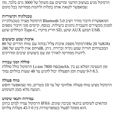
הרמקול מגיע בעיצוב חדשני ומרשים עם משקל של 3000 גרם בלבד, מה
שמאפשר לשאת אותו בקלות וליהנות ממוזיקה בכל מקום.
טכנולוגיה וקישוריות
הרמקול מצויד בטכנולוגיית Bluetooth 5.0 המאפשרת חיבור מהיר ויציב
למגוון מכשירים והעברת נתונים ביעילות. בנוסף, קיימים סוגי חיבור נוספים
הכוללים שקע Type-C, חריץ מיקרו SD, שקע AUX ושקע USB.
איכות שמע וביצועים
הרמקול מספק איכות צליל גבוהה עם טווח תדרים של 80Hz עד 20KHz
ויחס אות לרעש של 280dB, המבטיחים חוויית שמע נקייה וברורה. ניתן
ליהנות ממוזיקה לאורך זמן עם ביצועים יציבים ומדויקים.
סוללה וזמני עבודה
הרמקול כולל סוללת Li-ion בנפח 7800mAh. זמן הטעינה המלא נע בין
8.5 ל-9 שעות וזמן הפעולה יכול להגיע עד 48 שעות בווליום נמוך.
טווח פעולה
הרמקול מציע טווח פעולה אלחוטי של עד 10 מטרים, מה שמאפשר חופש
תנועה מלא בזמן השימוש.
עמידות ותנאי שימוש
הרמקול עמיד למים בתקן IPX6 ומתאים לשימוש בתנאי סביבה שונים.
הוא מסוגל לפעול בטמפרטורות בין 0 ל-45 מעלות צלזיוס.