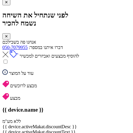
✕
לפני שנתחיל את השיחה
נשמח להכיר
✕
אנחנו פה בשבילכם
דברו איתנו במספר:
050-7079955
להוסיף מבצעים ואביזרים למכשיר
עוד על המוצר
מבצע לרוכשים
מבצע
{{ device.name }}
ללא מע"מ
{{ device.activeMakat.discountDesc }}
{{ device.activeMakat.discountText }}