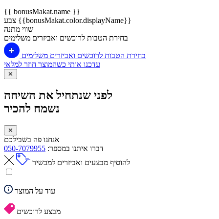
{{ bonusMakat.name }}
צבע {{bonusMakat.color.displayName}}
שווי מתנה
בחירת הטבות לרוכשים ואביזרים משלימים
בחירת הטבות לרוכשים ואביזרים משלימים
עדכנו אותי כשהמוצר חוזר למלאי
✕
לפני שנתחיל את השיחה
נשמח להכיר
✕
אנחנו פה בשבילכם
דברו איתנו במספר:
050-7079955
להוסיף מבצעים ואביזרים למכשיר
עוד על המוצר
מבצע לרוכשים