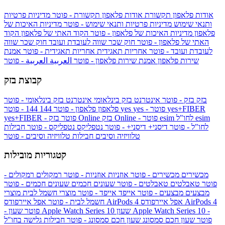
אודות פלאפון תקשורת
אודות פלאפון תקשורת - פוטר
מדיניות פרטיות
ותנאי שימוש
מדיניות פרטיות ותנאי שימוש - פוטר
מדיניות האיכות של
פלאפון
מדיניות האיכות של פלאפון - פוטר
הקוד האתי של פלאפון
הקוד
האתי של פלאפון - פוטר
חוק שכר שווה לעובדת ועובד
חוק שכר שווה
לעובדת ועובד - פוטר
אחריות תאגידית
אחריות תאגידית - פוטר
אמנת
שירות פלאפון
אמנת שירות פלאפון - פוטר
العربية
العربية - פוטר
קבוצת בזק
בזק
בזק - פוטר
אינטרנט בזק בינלאומי
אינטרנט בזק בינלאומי - פוטר
yes+FIBER
yes - פוטר
yes
144 - פוטר
פלאפון
פלאפון - פוטר
144
esim
esim לחו"ל
בזק Online - פוטר
בזק Online
yes+FIBER - פוטר
לחו"ל - פוטר
דיסני+
דיסני+ - פוטר
נטפליקס
נטפליקס - פוטר
חבילות
טלוויזיה וסיבים
חבילות טלוויזיה וסיבים - פוטר
קטגוריות מובילות
מכשירים
מכשירים - פוטר
אוזניות
אוזניות - פוטר
רמקולים
רמקולים -
פוטר
טאבלטים
טאבלטים - פוטר
שעונים חכמים
שעונים חכמים - פוטר
מבצעים
מבצעים - פוטר
אייפד
אייפד - פוטר
מוצרי חשמל לבית
מוצרי
אפל איירפודס AirPods 4
אפל איירפודס AirPods 4
חשמל לבית - פוטר
שעון Apple Watch Series 10 -
שעון Apple Watch Series 10
- פוטר
פוטר
שעון חכם סמסונג
שעון חכם סמסונג - פוטר
חבילות גלישה בחו"ל