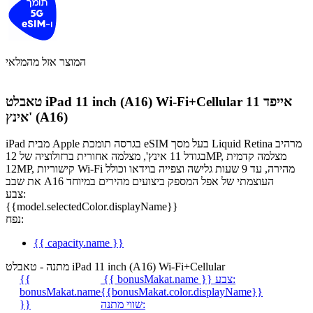
המוצר אזל מהמלאי
אייפד 11
טאבלט iPad 11 inch (A16) Wi-Fi+Cellular
אינץ' (A16)
iPad מבית Apple בגרסה תומכת eSIM בעל מסך Liquid Retina מרהיב
בגודל 11 אינץ', מצלמה אחורית ברזולוציה של 12MP, מצלמה קדמית
12MP, קישוריות Wi-Fi מהירה, עד 9 שעות גלישה וצפייה בוידאו וכולל
את שבב A16 העוצמתי של אפל המספק ביצועים מהירים במיוחד
צבע:
{{model.selectedColor.displayName}}
נפח:
{{ capacity.name }}
מתנה - טאבלט iPad 11 inch (A16) Wi-Fi+Cellular
צבע:
{{ bonusMakat.name }}
{{
bonusMakat.name
{{bonusMakat.color.displayName}}
שווי מתנה:
}}