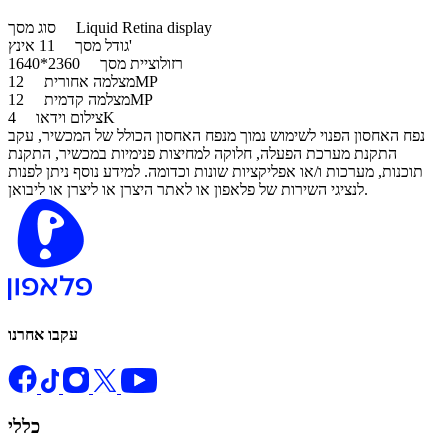
Liquid Retina display
סוג מסך
11 אינץ'
גודל מסך
רזולוציית מסך
2360*1640
12MP
מצלמה אחורית
12MP
מצלמה קדמית
4K
צילום וידאו
נפח האחסון הפנוי לשימוש נמוך מנפח האחסון הכולל של המכשיר, עקב
התקנת מערכת הפעלה, חלוקה למחיצות פנימיות במכשיר, התקנת
תוכנות, מערכות ו/או אפליקציות שונות וכדומה. למידע נוסף ניתן לפנות
לנציגי השירות של פלאפון או לאתר היצרן או ליצרן או ליבואן.
עקבו אחרנו
כללי