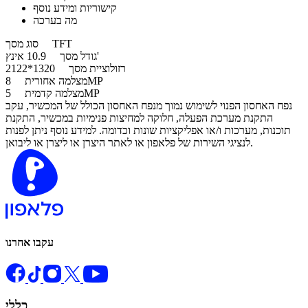
קישוריות ומידע נוסף
מה בערכה
TFT
סוג מסך
10.9 אינץ'
גודל מסך
רזולוציית מסך
1320*2122
8MP
מצלמה אחורית
5MP
מצלמה קדמית
נפח האחסון הפנוי לשימוש נמוך מנפח האחסון הכולל של המכשיר, עקב
התקנת מערכת הפעלה, חלוקה למחיצות פנימיות במכשיר, התקנת
תוכנות, מערכות ו/או אפליקציות שונות וכדומה. למידע נוסף ניתן לפנות
לנציגי השירות של פלאפון או לאתר היצרן או ליצרן או ליבואן.
עקבו אחרנו
כללי