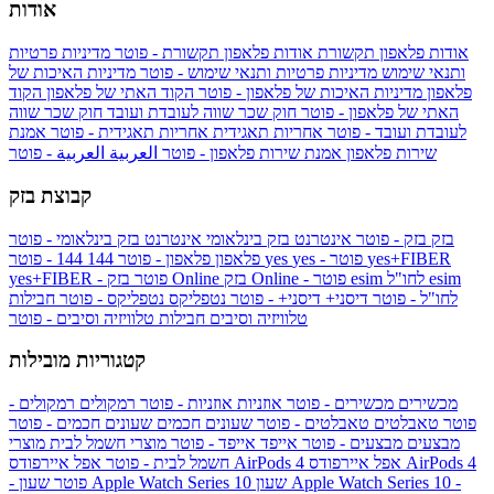
אודות
אודות פלאפון תקשורת
אודות פלאפון תקשורת - פוטר
מדיניות פרטיות
ותנאי שימוש
מדיניות פרטיות ותנאי שימוש - פוטר
מדיניות האיכות של
פלאפון
מדיניות האיכות של פלאפון - פוטר
הקוד האתי של פלאפון
הקוד
האתי של פלאפון - פוטר
חוק שכר שווה לעובדת ועובד
חוק שכר שווה
לעובדת ועובד - פוטר
אחריות תאגידית
אחריות תאגידית - פוטר
אמנת
שירות פלאפון
אמנת שירות פלאפון - פוטר
العربية
العربية - פוטר
קבוצת בזק
בזק
בזק - פוטר
אינטרנט בזק בינלאומי
אינטרנט בזק בינלאומי - פוטר
yes+FIBER
yes - פוטר
yes
144 - פוטר
פלאפון
פלאפון - פוטר
144
esim
esim לחו"ל
בזק Online - פוטר
בזק Online
yes+FIBER - פוטר
לחו"ל - פוטר
דיסני+
דיסני+ - פוטר
נטפליקס
נטפליקס - פוטר
חבילות
טלוויזיה וסיבים
חבילות טלוויזיה וסיבים - פוטר
קטגוריות מובילות
מכשירים
מכשירים - פוטר
אוזניות
אוזניות - פוטר
רמקולים
רמקולים -
פוטר
טאבלטים
טאבלטים - פוטר
שעונים חכמים
שעונים חכמים - פוטר
מבצעים
מבצעים - פוטר
אייפד
אייפד - פוטר
מוצרי חשמל לבית
מוצרי
אפל איירפודס AirPods 4
אפל איירפודס AirPods 4
חשמל לבית - פוטר
שעון Apple Watch Series 10 -
שעון Apple Watch Series 10
- פוטר