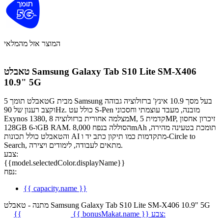
המוצר אזל מהמלאי
טאבלט Samsung Galaxy Tab S10 Lite SM-X406
10.9" 5G
טאבלט תומך 5G מבית Samsung בעל מסך 10.9 אינץ' ברזולוציה גבוהה
וקצב רענון של 90Hz. כולל עט S-Pen מובנה, מעבד עוצמתי וחסכוני
Exynos 1380, מצלמה אחורית ברזולוציה 8M, קדמית 5MP, זיכרון אחסון
128GB ו-6GB RAM. הסוללה בנפח 8,000mAh תומכת בטעינה מהירה,
והטאבלט כולל תכונות AI מתקדמות כמו תיקון כתב יד ו-Circle to
Search, מתאים לעבודה, לימודים ויצירה.
צבע:
{{model.selectedColor.displayName}}
נפח:
{{ capacity.name }}
מתנה - טאבלט Samsung Galaxy Tab S10 Lite SM-X406 10.9" 5G
צבע:
{{ bonusMakat.name }}
{{