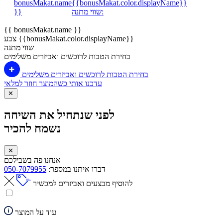
bonusMakat.name
{{bonusMakat.color.displayName}}
שווי מתנה:
}}
{{ bonusMakat.name }}
צבע {{bonusMakat.color.displayName}}
שווי מתנה
בחירת הטבות לרוכשים ואביזרים משלימים
בחירת הטבות לרוכשים ואביזרים משלימים
עדכנו אותי כשהמוצר חוזר למלאי
✕
לפני שנתחיל את השיחה
נשמח להכיר
✕
אנחנו פה בשבילכם
דברו איתנו במספר:
050-7079955
להוסיף מבצעים ואביזרים למכשיר
עוד על המוצר