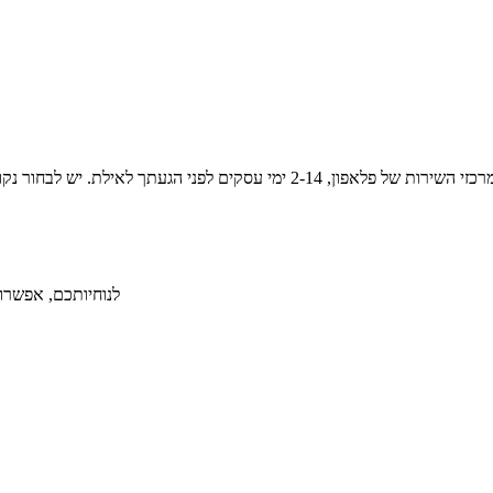
לנוחיותכם, אפשרות ל-36 תשלומים ללא תפיסת מסגרת אשראי תמורת תש