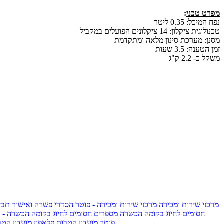
מפרט טכני
:
נפח המיכל: 0.35 ליטר
טכנולוגית ציקלון: 14 ציקלונים הפועלים במקביל
מסנן: מערכת סינון מלאה ומתקדמת
זמן הטענה: 3.5 שעות
משקל כ- 2.2 ק"ג
מרכזי שירות ומכירה
מרכזי שירות ומכירה - פוטר
הסדרי פשרה ואישור תביע
חסומים לחיוג בקומה הכשרה
מספרים חסומים לחיוג בקומה הכשרה - 
IsraelieSIM by Pelephone - פוטר
מועדון הטבות פלאפון
מועדון הטב