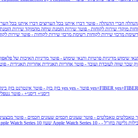
הנהלה
חברי ההנהלה - פוטר
דברו איתנו בכל הערוצים
דברו איתנו בכל הערו
וחות
מוקדי שירות לקוחות - פוטר
שירות הזמנת שיחה מהמוקד
שירות הזמנת
שימת מרכזי שירות לקוחות
רשימת מרכזי שירות לקוחות - פוטר
שירות לקוח
תנאי שימוש
מדיניות פרטיות ותנאי שימוש - פוטר
מדיניות האיכות של פלאפון
ק שכר שווה לעובדת ועובד - פוטר
אחריות תאגידית
אחריות תאגידית - פו
yes+FIBER
yes - פוטר
yes
144 - פוטר
בזק
בזק - פוטר
אינטרנט בזק בינל
דיסני+
דיסני+ - פוטר
נטפל
ר
טאבלטים
טאבלטים - פוטר
שעונים חכמים
שעונים חכמים - פוטר
מבצעי
ילות גלישה בחו"ל -
שעון ple Watch Series 10