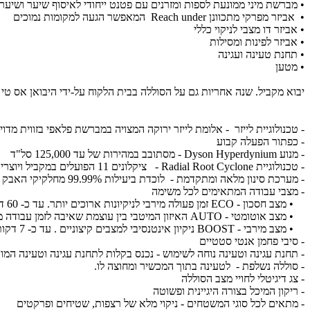
• מברשת מיני ממונעת לספות ומזרנים עם פטנט ייחודי לאיסוף שיער ושיער
• אביזר מפרקי מתכוונן Reach under המאפשר הגעה למקומות נמוכים
• אביזר דו מצבי לניקוי כללי
• אביזר לפינות ומסילות
• תחנת טעינה ועגינה
• מטען
יבוא מקביל. שנה אחריות גם על הסוללה בבית הלקוח על-ידי היבואן אס טי אס מגה גר
- טכנולוגיית לייזר - אלומת לייזר ירוקה המצויה במברשת פלאפי בזווית מדויקת של 5.1 מעלות, 3.7 מ"מ מעל הקרקע מגלה החלקיקים מיקרוסקופיים
- כפתור הפעלה קבוע
- מנוע Dyson Hyperdynium - מסתובב במהירות של עד 125,000 סל"ד
- טכנולוגיית Radial Root Cyclone - ציקלונים 11 הפועלים במקביל ויוצרים כוח של 100,000G צנטרפוגלים ללכידת אבק ולכלוך מבלי לאבד את עוצמת השאיבה
- מערכת סינון מלאה ומתקדמת - לוכדת ביעילות 99.99% מחלקיקי האבק המיקרוסקופיים ומהאלרגנים, עד גודל של 3.0 מיקרונים ופולטת אוויר נקי יותר
- מצבי עבודה המתאימים לכל משימה
• מצב חסכון - ECO זמן פעולה מירבי לניקיונות ארוכים יותר. עד כ- 60 דקות עבודה רציפה .
• מצב אוטומטי - AUTO האיזון המיטבי בין עוצמת שאיבה לזמן עבודה ממושך עד כ 35 דקות
• מצב מירבי - BOOST ניקיון אינטנסיבי למצבים קיצוניים . עד כ- 7 דקות עבודה.
- סיבי פחמן אנטי סטטיים
- תחנת עגינה וטעינה נוחה לשימוש - נכנס בקלות לתחנת עגינה וטעינה המ
- סוללה נשלפת - לטעינה בתוך המכשיר ומחוצה לו.
- צג דיגיטלי לחויי מצב הסוללה
- ריקון המיכל בצורה היגיינית ופשוטה
- מתאים לכל סוגי המשטחים - ניקוי מלא של רצפות, שטיחים ופרקטים