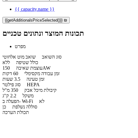
{{ capacity.name }}
{{getAdditionalsPriceSelected()}} ₪
תכונות המוצר ונתונים טכניים
מפרט
סוג השואב
שואב מוט אלחוטי
כולל שטיפה
ללא
150AW
עוצמת שאיבה
זמן עבודה מקסימלי
60 דקות
זמן טעינה
3.5 שעות
HEPA
סוג פילטר
קיבולת מיכל אבק
350 מ"ל
משקל
2.2 ק"ג
לא
הפעלה ב- Wi-Fi
סוללה נשלפת
כן
תכולת הערכה