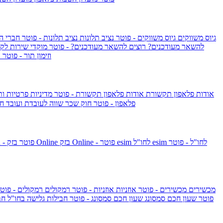
גיוס משווקים
גיוס משווקים - פוטר
נציב תלונות
נציב תלונות - פוטר
חברי ה
להשאר מעודכנים?
רוצים להשאר מעודכנים? - פוטר
מוקדי שירות לק
וזימון תור - פוטר
ר
אודות פלאפון תקשורת
אודות פלאפון תקשורת - פוטר
מדיניות פרטיות ו
פלאפון - פוטר
חוק שכר שווה לעובדת ועובד
חו
esim לחו"ל - פוטר
esim לחו"ל
בזק Online - פוטר
בזק Online
yes+FIBER - פוטר
מכשירים
מכשירים - פוטר
אוזניות
אוזניות - פוטר
רמקולים
רמקולים - פוט
שעון Apple Watch Series 10 - פוטר
שעון חכם סמסונג
שעון חכם סמסונג - פוטר
חבילות גלישה בחו"ל
חב