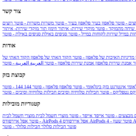
צור קשר
צים - פוטר
פלאפון בעיר
פלאפון בעיר - פוטר
משרות
משרות - פוטר
רוצים
 שיחה מהמוקד - פוטר
מוקדי שירות- איתור וזימון תור
מוקדי שירות- איתור
ות במייל
שירות לקוחות במייל - פוטר
סניפים באילת
סניפים באילת - פוטר
אודות
מדיניות האיכות של פלאפון - פוטר
הקוד האתי של פלאפון
הקוד האתי של
טר
אמנת שירות פלאפון
אמנת שירות פלאפון - פוטר
العربية
العربية - פוטר
קבוצת בזק
אומי
אינטרנט בזק בינלאומי - פוטר
פלאפון
פלאפון - פוטר
144
יקס
נטפליקס - פוטר
חבילות טלוויזיה וסיבים
חבילות טלוויזיה וסיבים - פוטר
קטגוריות מובילות
ם
מבצעים - פוטר
אייפד
אייפד - פוטר
מוצרי חשמל לבית
מוצרי חשמל לבית
Ap
אפל איירפודס AirPods 4 - פוטר
אפל איירפודס AirPods 4
- פוטר
פוטר
חבילות סלולר
חבילות סלולר - פוטר