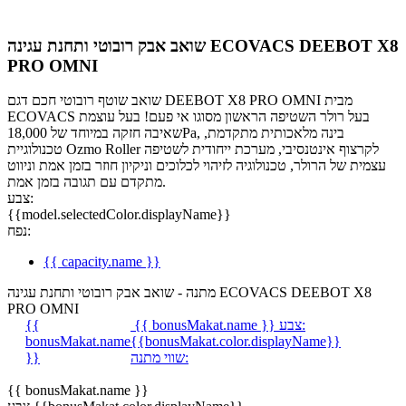
שואב אבק רובוטי ותחנת עגינה ECOVACS DEEBOT X8
PRO OMNI
שואב שוטף רובוטי חכם דגם DEEBOT X8 PRO OMNI מבית
ECOVACS בעל רולר השטיפה הראשון מסוגו אי פעם! בעל עוצמת
שאיבה חזקה במיוחד של 18,000Pa, בינה מלאכותית מתקדמת,
טכנולוגיית Ozmo Roller לקרצוף אינטנסיבי, מערכת ייחודית לשטיפה
עצמית של הרולר, טכנולוגיה לזיהוי לכלוכים וניקיון חוזר בזמן אמת וניווט
מתקדם עם תגובה בזמן אמת.
צבע:
{{model.selectedColor.displayName}}
נפח:
{{ capacity.name }}
מתנה - שואב אבק רובוטי ותחנת עגינה ECOVACS DEEBOT X8
PRO OMNI
צבע:
{{ bonusMakat.name }}
{{
bonusMakat.name
{{bonusMakat.color.displayName}}
שווי מתנה:
}}
{{ bonusMakat.name }}