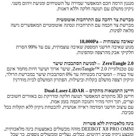
מנגנון הרמה חכם המאפשר שמירה על השטיחים ומניעת זיהום משני.
ניקיון מושלם עם תנועה חלקה וללא דאגות.
מברשת צד רחבה עם התרחבות אוטומטית
מברשת צד חכמה עם התרחבות ונסיגה אוטומטיים המאפשרים גישה
מלאה לפינות.
שאיבה עוצמתית – 18,000Pa
מנוע שאיבה חדשני המספק שאיבה עוצמתית, עם עד 99% הסרת
חלקיקי אבק מהרצפה ומהפינות.
ZeroTangle 2.0 – למניעת הסתבכות שיער
עם טכנולוגיית ZeroTangle™ 2.0, שיער ארוך ושיער חיות מחמד אינם
עוד בעיה – המערכת מבטיחה עד 0% הסתבכות שיער במברשת הרולר,
וניקיון רצפה מושלם בקלות וביעילות. הפתרון המושלם לבית מודרני!
חיישן התמצאות מתקדם – Dual-Laser-LiDAR
חיישן 3D מתקדם המאפשר תנועה חלקה ומדויקת גם באזורים חשוכים
וצרים, תוך זיהוי מהיר ותגובה חכמה בזמן אמת.
עם עיצוב חדשני המדמה ראייה אנושית, להבטחת ניקיון ללא תקלות בכל
סביבה.
בינה מלאכותית ללא פשרות
DEEBOT X8 PRO OMNI מזהה מכשולים באמצעות בינה מלאכותית,
ומבצע ניקיון סביב רהיטים, כבלים, נעליים ומכשולים נוספים, כך שכל