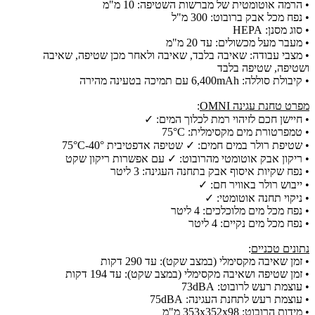
•
הרמה אוטומטית של מברשות השטיפה: 10 מ"מ
•
נפח מכל אבק ברובוט: 300 מ"ל
•
סוג מסנן: HEPA
•
מעבר מעל מכשולים: עד 20 מ"מ
•
מצבי עבודה: שאיבה בלבד, שאיבה ולאחר מכן שטיפה, שאיבה
ושטיפה, שטיפה בלבד
•
קיבולת סוללה: 6,400mAh עם תמיכה בטעינה מהירה
מפרט טחנת עגינה OMNI
:
•
חיישן חכם לזיהוי רמת לכלוך המים: ✓
•
טמפרטורת מים מקסימלית: 75°C
•
שטיפת רולר במים חמים: ✓ שטיפה אדפטיבית 40°-75°C
•
ריקון אבק אוטומטי מהרובוט: ✓ עם אפשרות ריקון שקט
•
נפח שקיות איסוף אבק בתחנה העגינה: 3 ליטר
•
ייבוש רולר באוויר חם: ✓
•
ניקוי תחנה אוטומטי: ✓
•
נפח מכל מים מלוכלכים: 4 ליטר
•
נפח מכל מים נקיים: 4 ליטר
נתונים טכניים
:
•
זמן שאיבה מקסימלי (במצב שקט): עד 290 דקות
•
זמן שטיפה ושאיבה מקסימלי (במצב שקט): עד 194 דקות
•
עוצמת רעש לרובוט: 73dBA
•
עוצמת רעש לתחנת העגינה: 75dBA
•
מידות הרובוט: 353x352x98 מ"מ