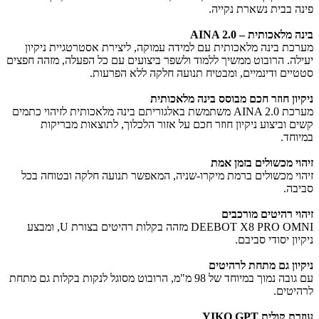
פינה בבית נשארת נקייה.
בינה מלאכותית – AINA 2.0
מערכת בינה מלאכותית עם למידה עמוקה, ליצירת אסטרטגיית ניקיון
יעילה. הרובוט ממשיך ללמוד ולשפר ביצועים עם כל הפעלה, מזהה חפצים
סטטיים ודינמיים, ומבטיח תנועה חלקה ללא הפרעות.
ניקיון חוזר חכם מבוסס בינה מלאכותית
מערכת AINA 2.0 משתמשת באלגוריתם בינה מלאכותית לזיהוי כתמים
קשים וביצוע ניקיון חוזר חכם על אזור הלכלוך, לתוצאות מבריקות
במיוחד.
זיהוי מכשולים בזמן אמת
זיהוי מכשולים ברמת מיקרו-שניה, המאפשר תנועה חלקה ובטוחה בכל
סביבה.
זיהוי רהיטים מורכבים
DEEBOT X8 PRO OMNI מזהה בקלות רהיטים בצורת U, ומבצע
ניקיון יסודי סביבם.
ניקיון גם מתחת לרהיטים
עם גובה נמוך במיוחד של 98 מ"מ, הרובוט מסוגל לנקות בקלות גם מתחת
לרהיטים.
עוזרת קולית YIKO GPT