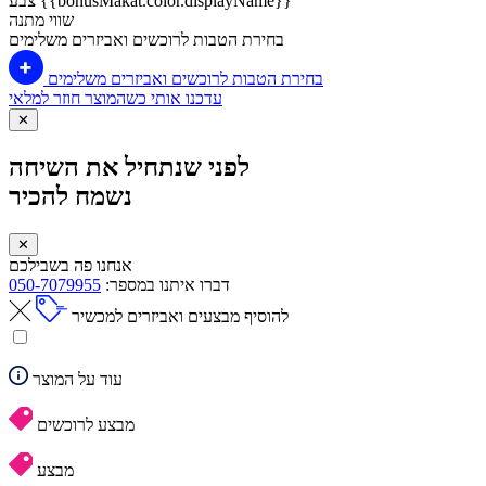
צבע {{bonusMakat.color.displayName}}
שווי מתנה
בחירת הטבות לרוכשים ואביזרים משלימים
בחירת הטבות לרוכשים ואביזרים משלימים
עדכנו אותי כשהמוצר חוזר למלאי
✕
לפני שנתחיל את השיחה
נשמח להכיר
✕
אנחנו פה בשבילכם
דברו איתנו במספר:
050-7079955
להוסיף מבצעים ואביזרים למכשיר
עוד על המוצר
מבצע לרוכשים
מבצע