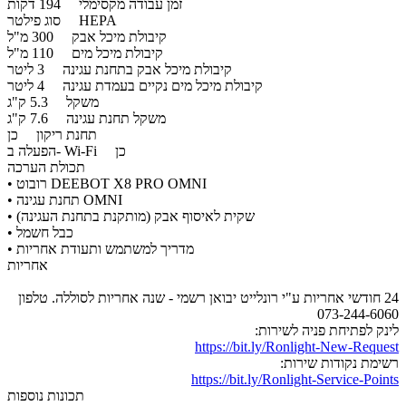
זמן עבודה מקסימלי
194 דקות
HEPA
סוג פילטר
קיבולת מיכל אבק
300 מ"ל
קיבולת מיכל מים
110 מ"ל
קיבולת מיכל אבק בתחנת עגינה
3 ליטר
קיבולת מיכל מים נקיים בעמדת עגינה
4 ליטר
משקל
5.3 ק"ג
משקל תחנת עגינה
7.6 ק"ג
תחנת ריקון
כן
כן
הפעלה ב- Wi-Fi
תכולת הערכה
רובוט DEEBOT X8 PRO OMNI
•
תחנת עגינה OMNI
•
שקית לאיסוף אבק (מותקנת בתחנת העגינה)
•
כבל חשמל
•
מדריך למשתמש ותעודת אחריות
•
אחריות
24 חודשי אחריות ע"י רונלייט יבואן רשמי - שנה אחריות לסוללה. טלפון
073-244-6060
לינק לפתיחת פניה לשירות:
https://bit.ly/Ronlight-New-Request
רשימת נקודות שירות:
https://bit.ly/Ronlight-Service-Points
תכונות נוספות