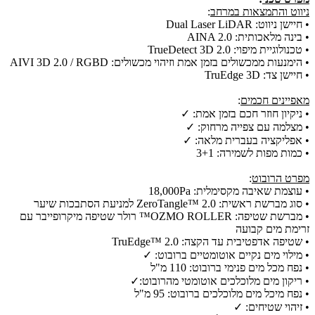
ניווט והתמצאות במרחב
:
•
חיישן ניווט: Dual Laser LiDAR
•
בינה מלאכותית: AINA 2.0
•
טכנולוגיית מיפוי: TrueDetect 3D 2.0
•
הימנעות ממכשולים בזמן אמת וזיהוי מכשולים: AIVI 3D 2.0 / RGBD
•
חיישן צד: TruEdge 3D
מאפיינים חכמים
:
•
ניקיון חוזר חכם בזמן אמת: ✓
•
מצלמה עם צפייה מרחוק: ✓
•
אפליקציה בעברית מלאה: ✓
•
כמות מפות לשמירה: 3+1
מפרט הרובוט
:
•
עוצמת שאיבה מקסימלית: 18,000Pa
•
סוג מברשת ראשית: ZeroTangle™ 2.0 למניעת הסתבכות שיער
•
מברשת שטיפה: OZMO ROLLER™ רולר שטיפה מיקרופייבר עם
זרימת מים קבועה
•
שטיפה אדפטיבית עד הקצה: TruEdge™ 2.0
•
מילוי מים נקיים אוטומטיים ברובוט: ✓
•
נפח מכל מים פנימי ברובוט: 110 מ"ל
•
ריקון מים מלוכלכים אוטומטי מהרובוט:✓
•
נפח מיכל מים מלוכלכים ברובוט: 95 מ"ל
•
זיהוי שטיחים: ✓