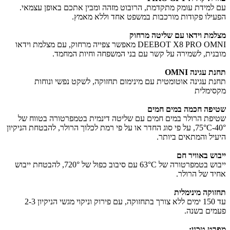
עם למידת עומק מתקדמת, הרובוט מזהה ומבין אתכם באופן עצמאי.
הפעילו פקודות מורכבות במשפט אחד וללא מאמץ.
מצלמת וידאו עם שליטה מרחוק
DEEBOT X8 PRO OMNI מאפשר צפייה מרחוק, עם מצלמת וידאו
מובנית, לשמירה על קשר עם בני המשפחה וחיות המחמד.
תחנת עגינה OMNI
תחנת עגינה אוטומטית עם מינימום תחזוקה, לשקט נפשי ונוחות
מקסימלית
שטיפה חכמה במים חמים
שטיפת הרולר במים חמים עם שליטה דינמית בטמפרטורה בטווח של
40°-75°C, על פי סוג החדר או על פי רמת לכלוך הרולר, להבטחת הניקיון
היעיל והמתאים ביותר.
ייבוש באוויר חם
ייבוש בטמפרטורה של 63°C עם סיבוב כפול של 720°, להבטחת ייבוש
אחיד של הרולר.
תחזוקה מינימלית
עד 150 ימים ללא צורך בתחזוקה, עם פירוק וניקוי מגשי הניקיון 2-3
פעמים בשנה.
מפרט טכני
: