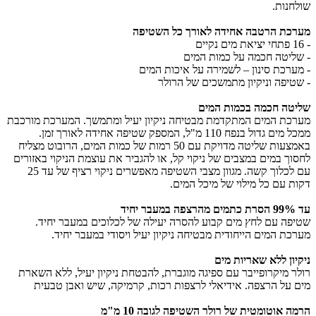
שולחנות.
מערכת הרטבה אחידה לאורך כל השטיפה
- 16 פתחי יציאת מים נקיים
- שליטה חכמה על כמות המים
- מערכת סינון – לשמירה על איכות המים
- שטיפה וניקיון מתמשכים של הרולר
שליטה חכמה בכמות המים
מערכת המים המתקדמת מבטיחה ניקיון יעיל ומתמשך. המערכת מורכבת
ממכל מים גדול בנפח 110 מ"ל, המספק שטיפה אחידה לאורך זמן.
באמצעות שליטה מדויקת עם 50 רמות של כמות המים, הרובוט מצליח
לחסוך במים במצבים של ניקוי קל, או להגביר את עוצמת הניקוי באזורים
עם לכלוך קשה. מגוון מצבי השטיפה מאפשרים ניקוי רציף של עד 25
דקות עם כל מילוי של מיכל המים.
עד 99% הסרת כתמים מהרצפה במעבר יחיד
שטיפה עם לחץ מים קבוע להסרה יעילה של לכלוכים במעבר יחיד.
מערכת המים הייחודית מבטיחה ניקיון יעיל ויסודי במעבר יחיד.
ניקיון ללא שאריות מים
רולר מיקרופייבר עם ספיגה מוגברת, להבטחת ניקיון יעיל, ללא השארת
מים על הרצפה. אידיאלי לרצפות רכות, קרמיקה, שיש ואבן טבעית
הרמה אוטומטית של רולר השטיפה לגובה 10 מ"מ