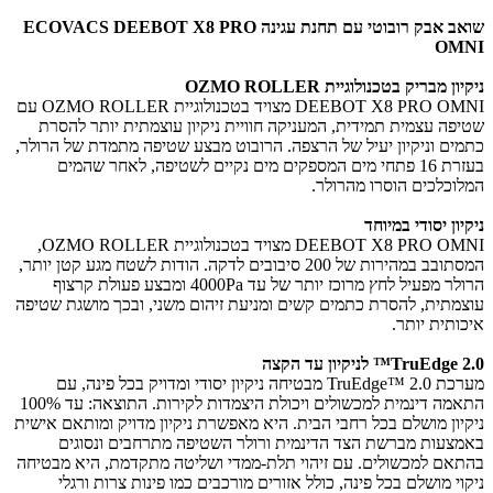
שואב אבק רובוטי עם תחנת עגינה ECOVACS DEEBOT X8 PRO
OMNI
ניקיון מבריק בטכנולוגיית OZMO ROLLER
DEEBOT X8 PRO OMNI מצויד בטכנולוגיית OZMO ROLLER עם
שטיפה עצמית תמידית, המעניקה חוויית ניקיון עוצמתית יותר להסרת
כתמים וניקיון יעיל של הרצפה. הרובוט מבצע שטיפה מתמדת של הרולר,
בעזרת 16 פתחי מים המספקים מים נקיים לשטיפה, לאחר שהמים
המלוכלכים הוסרו מהרולר.
ניקיון יסודי במיוחד
DEEBOT X8 PRO OMNI מצויד בטכנולוגיית OZMO ROLLER,
המסתובב במהירות של 200 סיבובים לדקה. הודות לשטח מגע קטן יותר,
הרולר מפעיל לחץ מרוכז יותר של עד 4000Pa ומבצע פעולת קרצוף
עוצמתית, להסרת כתמים קשים ומניעת זיהום משני, ובכך מושגת שטיפה
איכותית יותר.
TruEdge 2.0™ לניקיון עד הקצה
מערכת TruEdge™ 2.0 מבטיחה ניקיון יסודי ומדויק בכל פינה, עם
התאמה דינמית למכשולים ויכולת היצמדות לקירות. התוצאה: עד 100%
ניקיון מושלם בכל רחבי הבית. היא מאפשרת ניקיון מדויק ומותאם אישית
באמצעות מברשת הצד הדינמית ורולר השטיפה מתרחבים ונסוגים
בהתאם למכשולים. עם זיהוי תלת-ממדי ושליטה מתקדמת, היא מבטיחה
ניקוי מושלם בכל פינה, כולל אזורים מורכבים כמו פינות צרות ורגלי