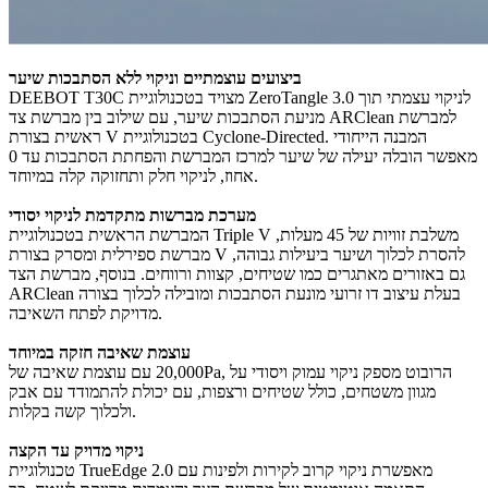
ביצועים עוצמתיים וניקוי ללא הסתבכות שיער
DEEBOT T30C מצויד בטכנולוגיית ZeroTangle 3.0 לניקוי עצמתי תוך
מניעת הסתבכות שיער, עם שילוב בין מברשת צד ARClean למברשת
ראשית בצורת V בטכנולוגיית Cyclone-Directed. המבנה הייחודי
מאפשר הובלה יעילה של שיער למרכז המברשת והפחתת הסתבכות עד 0
אחוז, לניקוי חלק ותחזוקה קלה במיוחד.
מערכת מברשות מתקדמת לניקוי יסודי
המברשת הראשית בטכנולוגיית Triple V משלבת זוויות של 45 מעלות,
מברשת ספירלית ומסרק בצורת V להסרת לכלוך ושיער ביעילות גבוהה,
גם באזורים מאתגרים כמו שטיחים, קצוות ורווחים. בנוסף, מברשת הצד
ARClean בעלת עיצוב דו זרועי מונעת הסתבכות ומובילה לכלוך בצורה
מדויקת לפתח השאיבה.
עוצמת שאיבה חזקה במיוחד
עם עוצמת שאיבה של ‎20,000Pa‎, הרובוט מספק ניקוי עמוק ויסודי על
מגוון משטחים, כולל שטיחים ורצפות, עם יכולת להתמודד עם אבק
ולכלוך קשה בקלות.
ניקוי מדויק עד הקצה
טכנולוגיית TrueEdge 2.0 מאפשרת ניקוי קרוב לקירות ולפינות עם