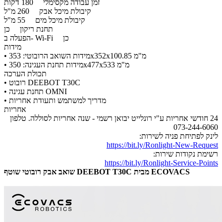
זמן עבודה מקסימלי
180 דקות
קיבולת מיכל אבק
260 מ"ל
קיבולת מיכל מים
55 מ"ל
תחנת ריקון
כן
כן
הפעלה ב- Wi-Fi
​
מידות
• מידות השואב הרובוטי: 353x352x100.85 מ"מ
​• מידות תחנת העגינה: 350x477x533 מ"מ
תכולת הערכה
רובוט DEEBOT T30C
•
תחנת עגינה OMNI
•
מדריך למשתמש ותעודת אחריות
•
אחריות
24 חודשי אחריות ע"י רונלייט יבואן רשמי - שנה אחריות לסוללה. טלפון
073-244-6060
לינק לפתיחת פניה לשירות:
https://bit.ly/Ronlight-New-Request
רשימת נקודות שירות:
https://bit.ly/Ronlight-Service-Points
שואב אבק רובוטי שוטף DEEBOT T30C מבית ECOVACS