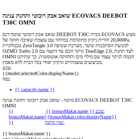
שואב אבק רובוטי ותחנת עגינה ECOVACS DEEBOT
T30C OMNI
שואב אבק רובוטי שוטף דגם DEEBOT T30C מבית ECOVACS מציע
חוויית ניקיון מתקדמת במיוחד עם עוצמת שאיבה חזקה של ‎20,000Pa‎,
טכנולוגיית ZeroTangle 3.0 למניעת הסתבכות שיער, מערכת שטיפה
OZMO Turbo 2.0 וניקוי חכם עד הקצה עם TrueEdge 2.0, לצד תחנת
OMNI חכמה לניקוי עצמי עם מילוי מים ותחזוקה אוטומטית, כך שתיהנו
מביצועים עוצמתיים וניקיון יסודי בכל הבית ללא מאמץ.
צבע:
{{model.selectedColor.displayName}}
נפח:
{{ capacity.name }}
מתנה - שואב אבק רובוטי ותחנת עגינה ECOVACS DEEBOT T30C
OMNI
צבע:
{{ bonusMakat.name }}
{{
bonusMakat.name
{{bonusMakat.color.displayName}}
שווי מתנה:
}}
{{ bonusMakat.name }}