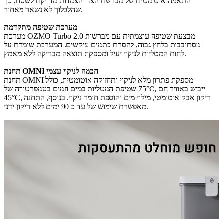
התאמה אוטומטית של מברשת הצד והצמדות מדויקת לשטח, כך
שהלכלוך לא נשאר מאחור.
מערכת שטיפה מתקדמת
מערכת OZMO Turbo 2.0 מבצעת שטיפה עוצמתית עם מברשות
מסתובבות בלחץ גבוה, להסרת כתמים עיקשים. המערכת שומרת על
לחות המטליות לניקוי יעיל ומספקת תוצאה מבריקה ללא מאמץ.
תחנת OMNI חכמה לניקוי עצמי
תחנת OMNI מספקת פתרון מלא לניקוי ותחזוקה אוטומטית, כולל
שטיפת המטליות במים חמים בטמפרטורה של ‎75°C‎, ייבוש באוויר חם
‎45°C‎, ריקון אבק אוטומטי, מילוי מים והוספת חומר ניקוי. בנוסף, התחנה
מאפשרת שימוש של עד כ 90 ימים ללא ריקון ידני.