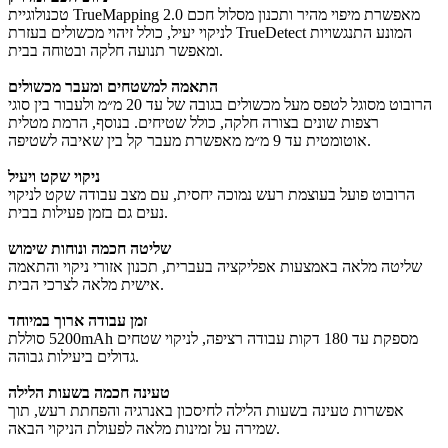
טכנולוגיית TrueMapping 2.0 מאפשרת מיפוי מהיר ותכנון מסלול חכם
לניקוי יעיל, כולל זיהוי מכשולים בעזרת TrueDetect המונע התנגשויות
ומאפשר תנועה חלקה ובטוחה בבית.
התאמה למשטחים ומעבר מכשולים
הרובוט מסוגל לטפס מעל מכשולים בגובה של עד 20 מ״מ ולעבור בין סוגי
רצפות שונים בצורה חלקה, כולל שטיחים. בנוסף, הרמת מטלית
אוטומטית עד 9 מ״מ מאפשרת מעבר קל בין שאיבה לשטיפה.
ניקוי שקט ויעיל
הרובוט פועל בעוצמת רעש נמוכה יחסית, עם מצב עבודה שקט לניקוי
נעים גם בזמן פעילות בבית.
שליטה חכמה ונוחות שימוש
שליטה מלאה באמצעות אפליקציה בעברית, תכנון אזורי ניקוי והתאמה
אישית מלאה לצרכי הבית.
זמן עבודה ארוך במיוחד
סוללת ‎5200mAh‎ מספקת עד 180 דקות עבודה רציפה, לניקוי שטחים
גדולים ביעילות גבוהה.
טעינה חכמה בשעות הלילה
אפשרות טעינה בשעות הלילה לחיסכון באנרגיה והפחתת רעש, תוך
שמירה על זמינות מלאה לפעולת הניקוי הבאה.