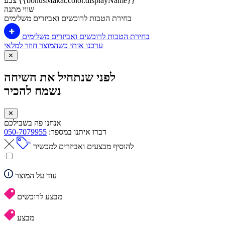
צבע {{bonusMakat.color.displayName}}
שווי מתנה
בחירת הטבות לרוכשים ואביזרים משלימים
בחירת הטבות לרוכשים ואביזרים משלימים
עדכנו אותי כשהמוצר חוזר למלאי
✕
לפני שנתחיל את השיחה
נשמח להכיר
✕
אנחנו פה בשבילכם
דברו איתנו במספר:
050-7079955
להוסיף מבצעים ואביזרים למכשיר
עוד על המוצר
מבצע לרוכשים
מבצע