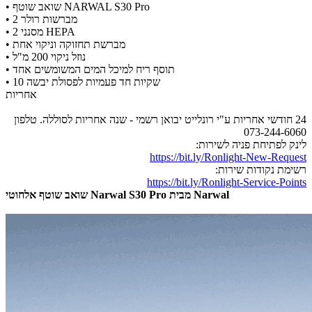
​• שואב שוטף NARWAL S30 Pro
​• 2 מברשות רולר
​• 2 מסנני HEPA
​• מברשת תחזוקה וניקוי אחת
​• נוזל ניקוי 200 מ"ל
​• תוסף ריח למיכל המים המשומשים אחד
​• 10 שקיות חד פעמיות לפסולת יבשה
אחריות
24 חודשי אחריות ע"י רונלייט יבואן רשמי - שנה אחריות לסוללה. טלפון
073-244-6060
לינק לפתיחת פניה לשירות:
https://bit.ly/Ronlight-New-Request
רשימת נקודות שירות:
https://bit.ly/Ronlight-Service-Points
שואב שוטף אלחוטי Narwal S30 Pro מבית Narwal