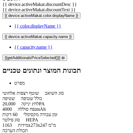
{{ device.activeMakat.discountDesc }}
{{ device.activeMakat.discountText }}
{{ device.activeMakat.color.displayName }}
{{ color.displayName }}
{{ device.activeMakat.capacity.name }}
{{ capacity.name }}
{{getAdditionalsPriceSelected()}} ₪
תכונות המוצר ונתונים טכניים
מפרט
סוג השואב
שוטף רצפות אלחוטי
כולל שטיפה
שטיפה
20,000PA
לחץ יניקה
4000mAh
נפח סוללה
זמן עבודה מקסימלי
60 דקות
HEPA
סוג פילטר
1163x273x247 מ"מ
מידות
תכולת הערכה