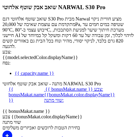
שואב אבק שוטף אלחוטי NARWAL S30 Pro
שואב שוטף אלחוטי דגם S30 Pro מבית Narwal מציע חוויית ניקוי
מתקדמת עם עוצמת שאיבה של 20,000Pa, שטיפה במים חמים עד
90°C, ייבוש עצמי ב-80°C, מערכת חיתוך שיער למניעת הסתבכות,
חיישני AI לזיהוי לכלוך, זמן עבודה של עד 60 דקות ומשקל קל במיוחד של
820 גרם בלבד, לניקוי יסודי, מהיר ונוח בכל הבית גם באזורים קשים
להגעה.
צבע:
{{model.selectedColor.displayName}}
נפח:
{{ capacity.name }}
מתנה - שואב אבק שוטף אלחוטי NARWAL S30 Pro
צבע:
{{ bonusMakat.name }}
{{
bonusMakat.name
{{bonusMakat.color.displayName}}
שווי מתנה:
}}
{{ bonusMakat.name }}
צבע {{bonusMakat.color.displayName}}
שווי מתנה
בחירת הטבות לרוכשים ואביזרים משלימים