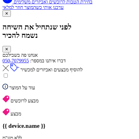
בחירת הטבות לרוכשים ואביזרים משלימים
עדכנו אותי כשהמוצר חוזר למלאי
✕
לפני שנתחיל את השיחה
נשמח להכיר
✕
אנחנו פה בשבילכם
דברו איתנו במספר:
050-7079955
להוסיף מבצעים ואביזרים למכשיר
עוד על המוצר
מבצע לרוכשים
מבצע
{{ device.name }}
ללא מע"מ