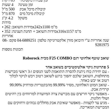
זמן עבודה מקסימלי
65 דקות
זמן טעינה
4 שעות
קיבולת מיכל אבק
500 מ"ל
קיבולת מיכל מים
870 מ"ל
משקל
4.2 ק"ג
מידות
• מידות השואב: 262x242x1100 מ"מ
​• מידות השואב + תחנת העגינה: 352x316x1157 מ"מ
אחריות
שנה אחריות ע"י היבואן מודן אלקטרוניקה טלפון: 04-6889251 פקס: 08-
9281975
תכונות נוספות
שואב שוטף אלחוטי דגם F25 COMBO מבית Roborock
5 פתרונות ניקוי אולטימטיביים בשואב אחד
- עם יחידת כוח ניתנת להסרה התואמת לשני הגופים ו-3 ראשי מברשות
מתחלפות, השואב שלכם יהפוך ברגע לשואב רטוב ויבש לניקוי לכלוך
רטוב או יבש כאחד.
- שואב המוט האלחוטי, מסיר 99.99% מהבקטריות ומרחיק 99.99%
קרדית אבק.
- מאפשר ניקוי חריצים עם מברשת צרה המיועדת למרווחים בין רהיטים
ושולי חלונות.
- מגיע עד לקצוות - מאפשר שאיבת אבק מחללים גבוהים ורחוקים עם
המברשת המאריכה.