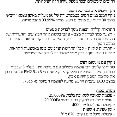
רהיטים ומכשולים ובכך מספק ניקיון חלק ויעיל יותר.
ניקוי וייבוש אוטומטי של המגב
ניקוי המגב במים חמים בטמפרטורה של 90 מעלות באופן עצמאי וייבוש
בתוך 30 דקות עם מינימום רעש. מסיר 99.99% מהבקטריות.
התראות קוליות ותצוגת מסך לבדיקת סטטוס​
• תצוגת מסך לבדיקת מצב – עקבו בקלות אחר הביצועים וההגדרות של
המכשיר עם תצוגת מסך ברורה, המאפשרת בדיקת סטטוס במהירות
במבט חטוף.
• התראות קוליות – קבלו התראות ועדכונים בזמן באמצעות התראות
קוליות נוחות, תוך עדכון מבלי שתצטרך לבדוק את המכשיר.
ניקיון עם מינימום רעש
כוחות ציקלונים רבי עוצמה בשילוב עם מערכת סינון בעלת 5 שכבות
ברמת המיקרון מפרידים חלקיקי אבק קטנים פי 8 מ-PM2.5 ומונעים בכך
את סתימת המסנן וזיהום אבק.
במצב ECO עוצמת הרעש מגיעה לעוצמה הנמוכה מ- 73db.
מפרט טכני
:
​• עוצמת שאיבה לשאיבה בלבד:
25,000Pa
​• עוצמת שאיבה לניקיון רטוב ויבש:
20,000Pa
​• קיבולת סוללה:
4000mAh
​• זמן טעינה:
4 שעות
​• קיבולת מיכל מים נקיים:
870 מ"ל