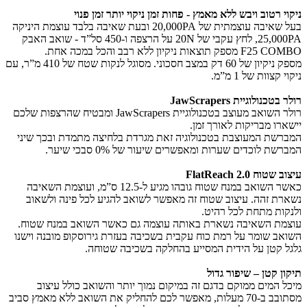
ניקוי רטוב ויבש ללא מאמץ - פחות זמן ניקוי יותר זמן פנוי
בעל שאיבה עוצמתית של 20,000PA ובעת שאיבה בלבד עוצמת היניקה
25,000PA, לחץ עקבי של 20N על הרצפה ו-450 סל”ד - שואב האבק
F25 COMBO מספק תוצאות ניקיון ללא רבב והכל במכה אחת.
מספק ניקיון של 60 דק במצב חסכוני. מסוגל לנקות שטח של 410 מ”ר, עם
ניקוי קצוות של 1 מ”מ.
רולר בטכנולוגיית JawScrapers
רולר השואב מעוצב בטכנולוגיית JawScrapers ומבטיח שהרצפות שלכם
יישארו מבריקות לאורך זמן.
המברשת המעוצבת בטכנולוגיה זאת מגרדת בלחיצה מתמדת ובכך שיני
המברשת לוכדים שערות ומאפשרים שיעור של 0% סבכי שיער.
עיצוב שטוח FlatReach 2.0
כאשר השואב במנח שטוח גובהו מגיע ל-12.5 ס”מ, ועוצמת השאיבה
נשארת זהה. עיצוב שטוח זה מאפשר לשואב להגיע לכל פינה ולשאוב
ולנקות מתחת לכל רהיט.
עוצמת השאיבה נשארת באותה עוצמה גם כאשר השואב במנח שטוח.
השואב שומר על רמת כוח עקבית בשכיבה בעזרת גירוסקופ מובנה וישנו
גלגל קטן על הידית המסייע בהחלקה בשכיבה שטוחה.
תיקון קטן – שיפור גדול
מיכל המים ממוקם בדגם זה במיקום נמוך יותר והשואב כולל עיצוב
מסתובב ב-70 מעלות, מאפשר לכם להחליק את השואב ללא מאמץ סביב