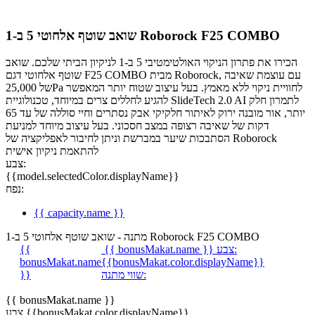
שואב שוטף אלחוטי 5 ב-1 Roborock F25 COMBO
הכירו את פתרון הניקוי האולטימטיבי 5 ב-1 לניקיון הביתי שלכם. שואב
שוטף אלחוטי דגם F25 COMBO מבית Roborock, עם עוצמת שאיבה
של 25,000Pa לחוויית ניקוי ללא מאמץ. בעל עיצוב שטוח יותר המאפשר
להגיע לחללים צרים במיוחד, טכנולוגיית SlideTech 2.0 AI לתמרון חלק
יותר, אור מובנה ירוק לאיתור חלקיקי אבק נסתרים וחיי סוללה של עד 65
דקות של שאיבה רצופה במצב חסכוני. בעל עיצוב מיוחד למניעת
הסתבכות שיער במברשת וניתן לחיבור לאפליקציה של Roborock
להתאמת ניקיון אישית
צבע:
{{model.selectedColor.displayName}}
נפח:
{{ capacity.name }}
מתנה - שואב שוטף אלחוטי 5 ב-1 Roborock F25 COMBO
צבע:
{{ bonusMakat.name }}
{{
bonusMakat.name
{{bonusMakat.color.displayName}}
שווי מתנה:
}}
{{ bonusMakat.name }}
צבע {{bonusMakat.color.displayName}}