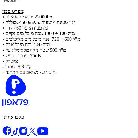
המכשיר.
:
מפרט טכני
​• עוצמת שאיבה: ‎22000‎PA
​• סוללה: ‎4600mAh‎, זמן טעינה 4 שעות
​• זמן עבודה: עד 60 דקות
​• נפח מיכל מים נקיים: ‎1000 + 100‎ מ"ל
​• נפח מיכל מים מלוכלכים: ‎720 + 600‎ מ"ל
​• נפח מיכל אבק: ‎560‎ מ"ל
​• שטח ניקוי מקסימלי: עד ‎500‎ מ"ר
​• עוצמת רעש: ‎75‎dB
​• משקל:
​- שואב: ‎5.6‎ ק"ג
- שואב עם התחנה: ‎7.24‎ ק"ג
עקבו אחרנו