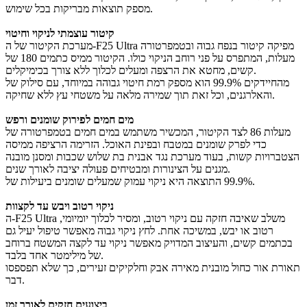
מספק תוצאות מבריקות בכל שימוש.
קיטור עוצמתי לניקוי וחיטוי
מערכת הקיטור של ה‑F25 Ultra מפיקה קיטור בנפח גבוה ובטמפרטורה
של ‎180‎ מעלות, המתפרס על פני רוחב הניקוי כולו. הקיטור ממיס כתמים
קשים, מחטא את הרצפה ומעלים לכלוך ללא צורך בכימיקלים.
הוא מספק רמת חיטוי גבוהה במיוחד, עם סילוק של ‎99.9%‎ מהחיידקים
והאלרגנים, וכל זאת תוך שמירה מלאה על משטחי עץ ללא שחיקה.
מים חמים לפירוק שומנים ורפש
לצד הקיטור, המכשיר משתמש במים חמים בטמפרטורה של ‎86‎ מעלות
כדי לפרק שומנים במטבח ובפינת האוכל. הזרימה הרציפה ממיסה
הצטברויות קשות, בעוד מערכת נגד אבנית בת שלוש שכבות ומסנן מובנה
מגנים על הצינורות ומבטיחים פעולה יציבה לאורך שנים.
התוצאה היא ניקוי עמוק שמעלים שומנים ביעילות של ‎99.9%‎.
ניקוי רטוב ויבש עד לקצוות
ה‑F25 Ultra משלב שאיבה חזקה עם ניקוי רטוב, ומסיר לכלוך יומיומי,
רטוב או יבש, במשיכה אחת. לחץ ניקוי גבוה מאפשר טיפול יעיל גם
בכתמים קשים, והעיצוב המדויק מאפשר ניקוי עד לקצה המשטח ברוחב
של מילימטר אחד בלבד.
תאורת אור כחול מובנית מאירה אבק וחלקיקים זעירים, כך שלא תפספסו
דבר.
ביצועים חזקים לאורך זמן