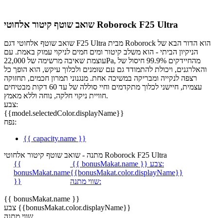
שואב שוטף קיטור אלחוטי Roborock F25 Ultra
שואב שוטף אלחוטי דגם F25 Ultra מבית Roborock הוא הדור הבא של
הניקיון הביתי - הוא משלב קיטור ומים חמים לניקוי עמוק באמת. עם
עוצמת שאיבה מרשימה של 22,000Pa, חיסול של ‎99.9%‎ מהחיידקים
והאלרגנים, ויכולת להתמודד גם עם שומנים ולכלוך עיקש, הוא הופך כל
רצפה לנקייה ומבריקה במשיכה אחת. מנגנוני תמרון חכמים, תחזוקה
עצמית, חיישני לכלוך מתקדמים וחיי סוללה של עד 60 דקות מבטיחים
חוויית ניקוי חלקה, נוחה וללא מאמץ.
צבע:
{{model.selectedColor.displayName}}
נפח:
{{ capacity.name }}
מתנה - שואב שוטף קיטור אלחוטי Roborock F25 Ultra
צבע:
{{ bonusMakat.name }}
{{
bonusMakat.name
{{bonusMakat.color.displayName}}
שווי מתנה:
}}
{{ bonusMakat.name }}
צבע {{bonusMakat.color.displayName}}
שווי מתנה