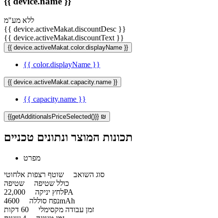
{{ device.name }}
ללא מע"מ
{{ device.activeMakat.discountDesc }}
{{ device.activeMakat.discountText }}
{{ device.activeMakat.color.displayName }}
{{ color.displayName }}
{{ device.activeMakat.capacity.name }}
{{ capacity.name }}
{{getAdditionalsPriceSelected()}} ₪
תכונות המוצר ונתונים טכניים
מפרט
סוג השואב
שוטף רצפות אלחוטי
כולל שטיפה
שטיפה
22,000PA
לחץ יניקה
4600mAh
נפח סוללה
זמן עבודה מקסימלי
60 דקות