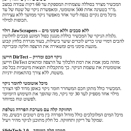
המכשיר מצויד בסוללה עוצמתית המספקת עד 60 דקות עבודה במצב
אוטומטי, ומאפשרת ניקוי של שטח של עד ‎500‎ מ"ר בטעינה אחת.
מיכל מים נקיים בנפח ליטר אחד מאפשר ניקוי ממושך ללא עצירות
תכופות למילוי.
רולר JawScrapers – ללא סבכים וללא סימני מים
גלגלת הניקוי של המכשיר כוללת מנגנון כפול המונע סבכים לחלוטין.
להבים דמויי שיני כריש לוכדים שיער ביעילות, בעוד מגרדת בלחץ קבוע
מונעת סימני מים ומשאירה את הרצפה חלקה ומבריקה.
חיישן DirTect – ניקוי חכם ומדויק
חיישן DirTect מזהה בזמן אמת את רמת הלכלוך על הרצפה ומתאים
אוטומטית את עוצמת הניקוי. כך מתקבלות תוצאות מיטביות בכל סוג
משטח, ללא צורך בהתאמות ידניות.
מיכל אוטומטי לחומר ניקוי
המכשיר כולל מתקן חכם המשחרר חומר ניקוי באופן מדוד לפי הצורך.
מילוי אחד מספיק לעד 30 ימי ניקוי, מה שהופך את השימוש היומיומי
לפשוט ונוח במיוחד.
תחזוקה קלה עם מערכת הפרדה נשלפת
מיכל המים המלוכלכים כולל מודול הפרדה בין מים רטובים ויבשים, מה
שמקל על ריקון ותחזוקה. כל חלק מתוכנן לניקוי מהיר ויעיל.
SlideTech 2.0 – תמרון חלק במיוחד