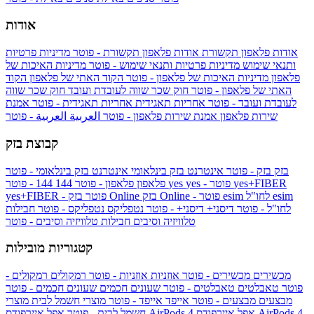
אודות
אודות פלאפון תקשורת
אודות פלאפון תקשורת - פוטר
מדיניות פרטיות
ותנאי שימוש
מדיניות פרטיות ותנאי שימוש - פוטר
מדיניות האיכות של
פלאפון
מדיניות האיכות של פלאפון - פוטר
הקוד האתי של פלאפון
הקוד
האתי של פלאפון - פוטר
חוק שכר שווה לעובדת ועובד
חוק שכר שווה
לעובדת ועובד - פוטר
אחריות תאגידית
אחריות תאגידית - פוטר
אמנת
שירות פלאפון
אמנת שירות פלאפון - פוטר
العربية
العربية - פוטר
קבוצת בזק
בזק
בזק - פוטר
אינטרנט בזק בינלאומי
אינטרנט בזק בינלאומי - פוטר
yes+FIBER
yes - פוטר
yes
144 - פוטר
פלאפון
פלאפון - פוטר
144
esim
esim לחו"ל
בזק Online - פוטר
בזק Online
yes+FIBER - פוטר
לחו"ל - פוטר
דיסני+
דיסני+ - פוטר
נטפליקס
נטפליקס - פוטר
חבילות
טלוויזיה וסיבים
חבילות טלוויזיה וסיבים - פוטר
קטגוריות מובילות
מכשירים
מכשירים - פוטר
אוזניות
אוזניות - פוטר
רמקולים
רמקולים -
פוטר
טאבלטים
טאבלטים - פוטר
שעונים חכמים
שעונים חכמים - פוטר
מבצעים
מבצעים - פוטר
אייפד
אייפד - פוטר
מוצרי חשמל לבית
מוצרי
אפל איירפודס AirPods 4
אפל איירפודס AirPods 4
חשמל לבית - פוטר