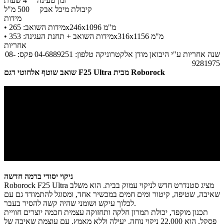
זמן טעינה
4 שעות
קיבולת מיכל אבק
500 מ"ל
מידות
• מידות השואב: 265x246x1096 מ"מ
​• מידות השואב + תחנת העגינה: 353x316x1156 מ"מ
אחריות
שנה אחריות ע"י היבואן מודן אלקטרוניקה טלפון: 04-6889251 פקס: 08-
9281975
מבית Roborock
שואב שוטף אלחוטי דגם F25 Ultra
ניקוי יסודי ברמה חדשה
Roborock F25 Ultra מציג סטנדרט חדש לניקוי עמוק בבית. הוא משלב
שאיבה, שטיפה, קיטור ומים חמים במכשיר אחד, ומסוגל להתמודד גם עם
לכלוך עיקש ושומני שהיה קשה להסיר בעבר.
תכנון מוקפד, יכולת תמרון חלקה ותחזוקה עצמית חכמה יוצרים חוויית
ניקוי נוחה, יעילה וללא מאמץ. עם עוצמת שאיבה של ‎22,000‎ פסקל, הוא