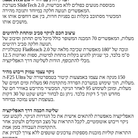
מערכת SlideTech 2.0 מבוססת מנועים כפולים ללא מברשות,
המאפשרים תנועה חלקה במיוחד ותגובה מהירה.
המכשיר מסתובב בקלות גם בפניות חדות, בין אם דוחפים אותו או
מושכים אותו.
עיצוב חכם לניקוי סביב ומתחת לרהיטים
המבנה המשופר כולל מיכל מים תחתון וסיבוב של ‎70‎ מעלות, המאפשרים
תנועה חלקה סביב רהיטים.
טכנולוגיית FlatReach 2.0 מאפשרת שכיבה מלאה של ‎180°‎ וגובה של
‎12.5‎ ס"מ בלבד, כך שניתן להגיע בקלות מתחת למיטות, ספות וארונות
מבלי להתכופף, הודות לשליטה דרך האפליקציה.
ניקוי עצמי עמוק וייבוש מהיר
ה‑F25 Ultra מנקה את עצמו באמצעות קיטור בטמפרטורה של ‎150‎
מעלות ומים חמים של ‎90‎ מעלות, תוך שימוש במערכת הפרדה מתקדמת.
לאחר הניקוי, המכשיר מתייבש באוויר חם של ‎95‎ מעלות, ומוכן לשימוש
מחדש תוך 5 דקות בלבד. ניתן גם לבחור ייבוש שקט של 30 דקות
בעוצמת רעש נמוכה במיוחד.
שליטה חכמה דרך האפליקציה
האפליקציה מאפשרת להתאים אישית את כל הגדרות הניקוי, לקבוע זמני
ניקוי וייבוש אוטומטיים, לקבל התראות על מצב המיכלים ולעקוב אחר
התקדמות העבודה בזמן אמת.
התראות קוליות מובנות מספקות עדכונים שוטפים ללא צורך לבדוק את