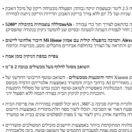
האבק
•
סוללה עוצמתית בקיבולת *5200mAh
•
•
ונים והתראה על הצורך בהחלפת אביזרים מתכלים: מסנן, מברשות וכדומה
צפייה במפת הניקיון בזמן אמת
•
השואב מסוגל לחלוף מעל מכשולים בגובה 2 ס"מ
•
ים
זיהוי והימנעות ממכשולים
•
עוד. הטכנולוגיה מאפשרת לשואב-שוטף תכנון גמיש של מסלולי הימנעות
ותוכניות ניקיון לניקיון הבית בצורה חכמה ללא תפעול ידני.
וא יכול למפות במהירות את פריסת הבית
•
ן ליצור עד 5 מפות למפלסים שונים בבית או במשרד
לוגיה המתקדמת ביותר באמצעות חיישנים מובילים המשולבים ומשדרים
•