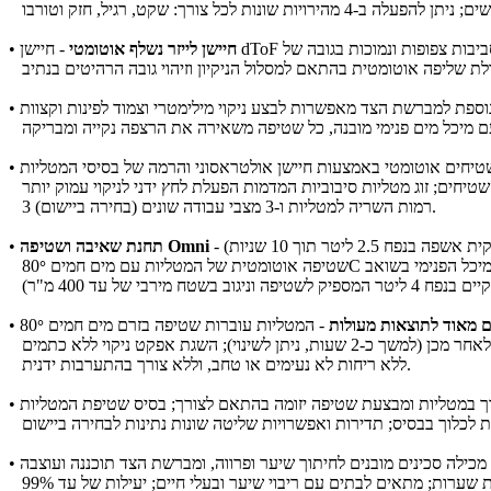
 לסביבות צפופות ונמוכות בגובה של
חיישן לייזר נשלף אוטומטי
•
•
 שטיחים אוטומטי באמצעות חיישן אולטראסוני והרמה של בסיסי המטליות
•
3 רמות השריה למטליות ו-3 מצבי עבודה שונים (בחירה ביישום).
תחנת שאיבה ושטיפה Omni
•
למיכל הפנימי בשואב
שטיפה אוטומטית של המטליות עם מים חמים 80
°
ים מאוד לתוצאות מעולות
- המטליות עוברות שטיפה בזרם מים חמים 80
•
°
ללא ריחות לא נעימים או טחב, וללא צורך בהתערבות ידנית.
לוך במטליות ומבצעת שטיפה יזומה בהתאם לצורך; בסיס שטיפת המטליות
•
ילה סכינים מובנים לחיתוך שיער ופרווה, ומברשת הצד תוכננה ועוצבה
•