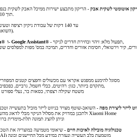
יקון אוטומטי לשקית אבק
- הריקון מתבצע ישירות ממיכל האבק לשקית בנפח 2.5 ליטר ובעוצמת יניקה גבוהה; הפעולה מבטיחה ריקון של מיכל 
תוך 10 שניות ועד 75 יום ללא צורך בריקון האבק; תדירות הריקון ניתנת לבחירה.
- עד 140 דקות של עבודת ניקיון רציפה וטעינה בהתאם לצורך תוך כדי עבודה
(השואב חוזר לעמדת העגינה לטעינה ובסיום שב להמשך ניקיון בנקודה שהפסיק).
- תפעול מלא: זיהוי ובחירת חדרים לניקוי,
חיבור אלחוטי ליישום Mi Home ותמיכה בהפעלה קולית עם אמזון Alexa® ו- Google Assistant®
זורים, קיר וירטואלי, חסימת אזורים וחדרים, תמיכה במס' מפות למפלסים ש
- השואב-שוטף הרובוטי החדשני של Xiaomi מסוגל להימנע ממפגש אקראי עם מכשולים וחפצים קטנים המפוזר
ברחבי הבית והמשרד באמצעות אלגוריתם הדמיה מבוסס AI מתקדם ביותר, כגון: רהיטים, כבלי חשמל, גרביים, כפכפים, מאווררים,
משטח שקילה רצפתי, כסאות בר, נעלי ספורט ו
ווט לייזר ליצירת מפה -
השואב-שוטף מצויד בניווט לייזר מוביל בתעשייה וטכנולוגיית סריקת סביבה ב-360°, ה
ולתכנן במדויק את מסלול הניקוי מבלי לדאוג מהשפעת האור או הסביבה. תוכלו ליצור מפה תלת-מימדית באמצעות היישום Xiaomi Home
וניתן להציג תמונה תלת-מימדית ברורה בלחיצה אחת; נית
טכנולוגיה מובילה לאיכות חיים -
שיאומי מטמיעה במוצריה את הטכנו
נתונים בזמן-אמת למעבדים החכמים של השואב-שוטף. בינה מלאכותית (AI) מוטמעת בלב העשייה ונעזרת במידע מכל החיישנים ובונה