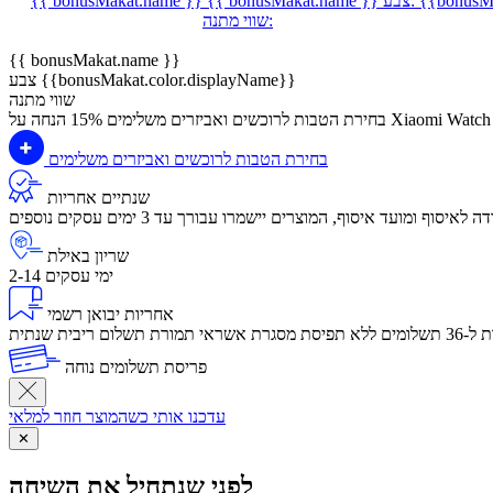
{{bonusMa
צבע:
{{ bonusMakat.name }}
{{ bonusMakat.name }}
שווי מתנה:
{{ bonusMakat.name }}
צבע {{bonusMakat.color.displayName}}
שווי מתנה
על Xiaomi Watch 2 Pro
בחירת הטבות לרוכשים ואביזרים משלימים
בחירת הטבות לרוכשים ואביזרים משלימים
שנתיים אחריות
שריון באילת
2-14 ימי עסקים
אחריות יבואן רשמי
לום ריבית שנתית
פריסת תשלומים נוחה
עדכנו אותי כשהמוצר חוזר למלאי
✕
לפני שנתחיל את השיחה