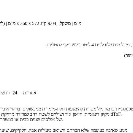
• תחנת עגינה (כולל משטח רמפה) 470 x 360 x 572 מ"מ | (ללא משטח רמפה) 260 x 360 x 572 מ"מ | משקל- 9.04 ק"ג
וצר)
אחריות
24 חודשי אחריות לשואב ולתחנת העגינה, ושנה לסוללה על-ידי המילטון היבואן רשמי
 טכנולוגיית ברמה מילימטרית להימנעות תלת-מימדית ממכשולים, בזיהוי אובי
ניקיון דינאמית; חיישן אור ושוליים לשטח רחב למדידה מדויקת ותפיסת מרחב רחבה במיוחד לזיהוי אובייקטים קטנים; ניווט לייזר מתקדם dToF,
סריקה 360° של כל הבית; יצירה וצפייה בעד 5 מפות תלת-מימדיות (3D) של מפלסים שונים בבית או במשרד.
- מנוע שאיבה בעוצמה שלא הכרתם השואב ביעילות אבק, חלקיקים, שיער, פסולת עדינה ואפילו לכלוך עקשן