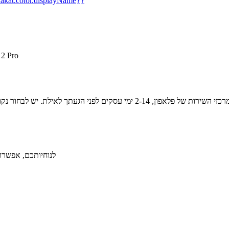
kat.color.displayName}}
15% הנחה 
לנוחיותכם, אפשרות ל-36 תשלומים ללא תפיסת מסגרת אשראי תמורת תש