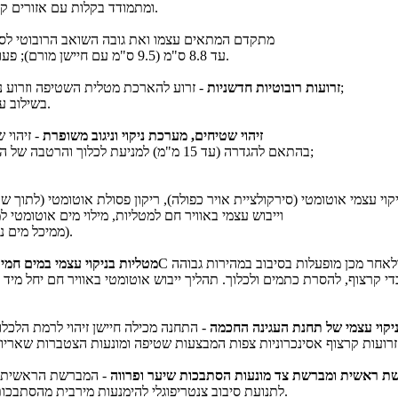
ומתמודד בקלות עם אזורים קשים; ניתן להפעלה ב-4 מהירויות שונות לכל צורך: שקט, רגיל, חזק וטורבו.
- חיישן dToF מתקדם המתאים עצמו ואת גובה השואב הרובוטי
עד 8.8 ס"מ (9.5 ס"מ עם חיישן מורם); פעולת שליפה אוטומטית בהתאם למסלול הניקיון וזיהוי גובה הרהיטים בנתיב.
- זרוע להארכת מטלית השטיפה וזרוע נוספת למברשת הצד מאפשרות לבצע ניקוי מילימטרי וצמוד לפינות וקצוות;
זרועות רובוטיות חדשניות
בשילוב עם מיכל מים פנימי מובנה, כל שטיפה משאירה את הרצפה נקייה ומבריקה.
זיהוי שטיחים, מערכת ניקוי וניגוב משופרת
- זיהוי
בהתאם להגדרה (עד 15 מ"מ) למניעת לכלוך והרטבה של השטיחים; זוג מטליות סיבוביות המדמות הפעלת לחץ ידני לניקוי עמוק יותר;
C וייבוש עצמי באוויר חם למטליות, מילוי מים אוטומטי 
(ממיכל מים נקיים בנפח 4 ליטר המספיק לשטיפה וניגוב בשטח מירבי של עד 400 מ"ר).
מטליות בניקוי עצמי במים חמ
יקוי עצמי של תחנת העגינה החכמה
- התחנה מכילה חיישן זיהוי לרמת הלכ
ת ראשית ומברשת צד מונעות הסתבכות שיער ופרווה
- המברשת הראשית מכ
לתנועת סיבוב צנטריפוגלי להימנעות מירבית מהסתבכות שערות; מתאים לבתים עם ריבוי שיער ובעלי חיים; יעילות של עד 99%.