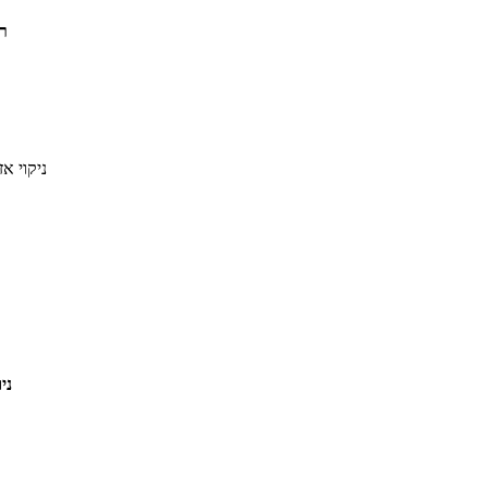
ר
ניקוי א
ני