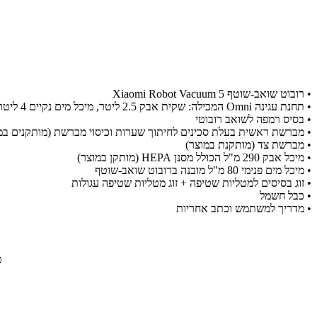
•
רובוט שואב-שוטף Xiaomi Robot Vacuum 5
•
תחנת עגינה Omni המכילה: שקית אבק 2.5 ליטר, מיכל מים נקיים 4 ליטר, מיכל מים מלוכלכים 4 ליטר ומגש ניקוי למטליות
•
בסיס רמפה לשואב רובוטי
•
מברשת ראשית בעלת סכינים לחיתוך שערות וכיסוי מברשת (מותקנים במ
•
מברשת צד (מותקנת במוצר)
•
מיכל אבק 290 מ"ל הכולל מסנן HEPA (מותקן במוצר)
•
מיכל מים פנימי 80 מ"ל מובנה ברובוט שואב-שוטף
•
זוג בסיסים למטליות שטיפה + זוג מטליות שטיפה עגולות
•
כבל חשמל
•
מדריך למשתמש וכתב אחריות
-