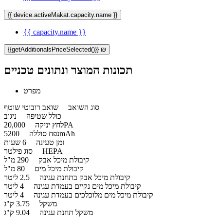
{{ device.activeMakat.capacity.name }}
{{ capacity.name }}
{{getAdditionalsPriceSelected()}} ₪
תכונות המוצר ונתונים טכניים
מפרט
סוג השואב
שואב רובוטי שוטף
כולל שטיפה
ניגוב
20,000PA
לחץ יניקה
5200mAh
נפח סוללה
זמן טעינה
6 שעות
HEPA
סוג פילטר
קיבולת מיכל אבק
290 מ"ל
קיבולת מיכל מים
80 מ"ל
קיבולת מיכל אבק בתחנת עגינה
2.5 ליטר
קיבולת מיכל מים נקיים בעמדת עגינה
4 ליטר
קיבולת מיכל מים מלוכלכים בעמדת עגינה
4 ליטר
משקל
3.75 ק"ג
משקל תחנת עגינה
9.04 ק"ג