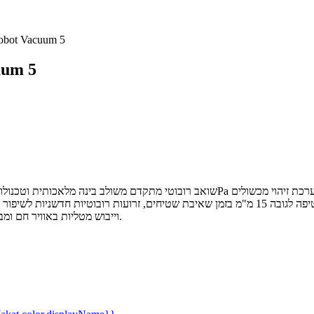
שואב שוטף רובוטי משולב m 5
שואב שוטף
C וייבוש מטליות באוויר חם ומברשת ראשית בעלת סכינים לחיתוך שיער ופרווה.