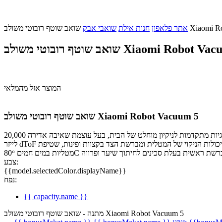
Xiaomi Robot Vacuu
אתר פלאפון
חנות אילת
שואבי אבק
 רובוטי משולב Xiaomi Robot Vacuum 5
המוצר אזל מהמלאי
שואב שוטף רובוטי משולב Xiaomi Robot Vacuum 5
שואב רובוטי מתקדם משולב בינה מלאכותית וטכנולוגיות מתקדמות לניקיון מוחלט של הבית, בעל עוצמת שאיבה אדירה 20,000Pa לכל יישום ולכל צורך בניקיון הבית, מערכת זיהוי מכשולים S-CrossTM מבוססת AI, חיישן
לייזר dToF אוטומטי המותאם לניקוי אזורים ורהיטים נמוכים, הרמת מטליות שטיפה לגובה 15 מ"מ בזמן שאיבת שטיחים, זרועות רובוטיות חדשניות לשיפור יכולות הניקוי של המטלית ומברשת הצד בקצוות ופינות, שטיפת
מטליות במים חמים 80
°
צבע:
{{model.selectedColor.displayName}}
נפח:
{{ capacity.name }}
מתנה - שואב שוטף רובוטי משולב Xiaomi Robot Vacuum 5