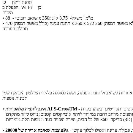
תחנת ריקון
כן
כן
הפעלה ב- Wi-Fi
מידות
מ"מ | משקל- 3.75 ק"ג
• שואב רובוטי - 88 x 350
f
תכולת הערכה
תכונות נוספות
יקטים ותסריטים וביצוע בקרת
אינטליגנציה מלאכותית AI S-CrossTM
•
עוצמת שאיבה אדירה של 20000Pa
•