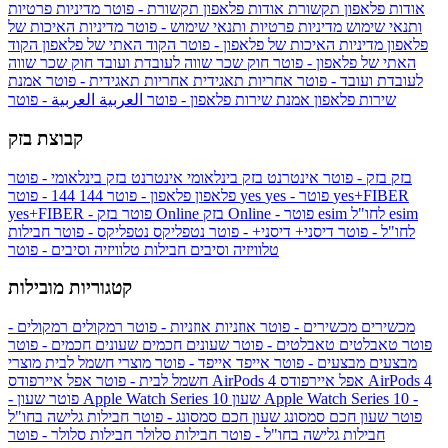
אודות פלאפון תקשורת
אודות פלאפון תקשורת - פוטר
מדיניות פרטיות
ותנאי שימוש
מדיניות פרטיות ותנאי שימוש - פוטר
מדיניות האיכות של
פלאפון
מדיניות האיכות של פלאפון - פוטר
הקוד האתי של פלאפון
הקוד
האתי של פלאפון - פוטר
חוק שכר שווה לעובדת ועובד
חוק שכר שווה
לעובדת ועובד - פוטר
אחריות תאגידית
אחריות תאגידית - פוטר
אמנת
שירות פלאפון
אמנת שירות פלאפון - פוטר
العربية
العربية - פוטר
קבוצת בזק
בזק
בזק - פוטר
אינטרנט בזק בינלאומי
אינטרנט בזק בינלאומי - פוטר
yes+FIBER
yes - פוטר
yes
144 - פוטר
פלאפון
פלאפון - פוטר
144
esim
esim לחו"ל
בזק Online - פוטר
בזק Online
yes+FIBER - פוטר
לחו"ל - פוטר
דיסני+
דיסני+ - פוטר
נטפליקס
נטפליקס - פוטר
חבילות
טלוויזיה וסיבים
חבילות טלוויזיה וסיבים - פוטר
קטגוריות מובילות
מכשירים
מכשירים - פוטר
אוזניות
אוזניות - פוטר
רמקולים
רמקולים -
פוטר
טאבלטים
טאבלטים - פוטר
שעונים חכמים
שעונים חכמים - פוטר
מבצעים
מבצעים - פוטר
אייפד
אייפד - פוטר
מוצרי חשמל לבית
מוצרי
אפל איירפודס AirPods 4
אפל איירפודס AirPods 4
חשמל לבית - פוטר
שעון Apple Watch Series 10 -
שעון Apple Watch Series 10
- פוטר
פוטר
שעון חכם סמסונג
שעון חכם סמסונג - פוטר
חבילות גלישה בחו"ל
חבילות גלישה בחו"ל - פוטר
חבילות סלולר
חבילות סלולר - פוטר