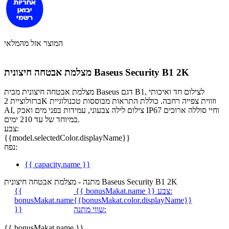
המוצר אזל מהמלאי
מצלמת אבטחה חיצונית Baseus Security B1 2K
מצלמת אבטחה חיצונית מבית Baseus דגם B1, לצילום חד ואיכותי
ברזולוציית 2K וזווית צפייה רחבה. כוללת התראות מבוססות טכנולוגיית
AI, צילום לילה צבעוני, עמידות בפני מים ואבק IP67 וחיי סוללה ארוכים
במיוחד של עד 210 ימים.
צבע:
{{model.selectedColor.displayName}}
נפח:
{{ capacity.name }}
מתנה - מצלמת אבטחה חיצונית Baseus Security B1 2K
צבע:
{{ bonusMakat.name }}
{{
bonusMakat.name
{{bonusMakat.color.displayName}}
שווי מתנה:
}}
{{ bonusMakat.name }}