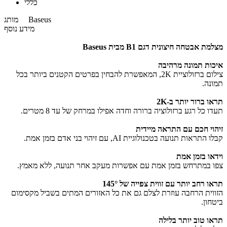
כללי
Baseus
מותג
מידע נוסף
מצלמת אבטחה חיצונית
דגם B1 מבית Baseus
איכות תמונה מרהיבה
צילום ברזולוציית 2K, המאפשרת להבחין בפרטים הקטנים ביותר בכל
תמונה.
תראו ברור יותר ב-2K
תעדו כל רגע ברזולוציה ברורה וחדה אפילו במרחק של עד 8 מטרים.
זיהוי חכם עם התראה מיידית
קבלו התראות תנועה בטכנולוגיית AI, עם זיהוי בני אדם בזמן אמת.
וידאו בזמן אמת
צפו במתרחש בזמן אמת עם אפשרות מעקב אחר תנועה, ללא מאמץ.
תראו רחב יותר עם זווית צפייה של
145°
הזווית הרחבה עוזרת לצלם גם את כל האזורים המתים בשביל מקסימום
ביטחון.
תראו טוב יותר בלילה