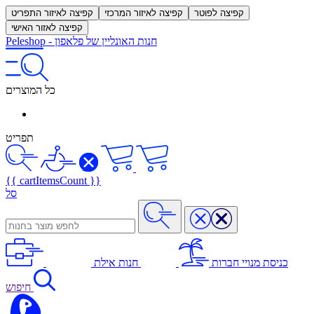
קפיצה לפוטר
קפיצה לאיזור המרכזי
קפיצה לאיזור התפריט
קפיצה לאזור האישי
חנות האונליין של פלאפון
-
Peleshop
כל המוצרים
תפריט
{{ cartItemsCount }}
סל
כניסת מנויי חברות
חנות אילת
חיפוש