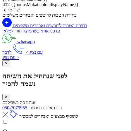
צבע {{bonusMakat.color.displayName}}
שווי מתנה
בחירת הטבות לרוכשים ואביזרים משלימים
בחירת הטבות לרוכשים ואביזרים משלימים
עדכנו אותי כשהמוצר חוזר למלאי
whatsapp
עם נציג >
לדבר
עם נציג >
✕
לפני שנתחיל את השיחה
נשמח להכיר
✕
אנחנו פה בשבילכם
דברו איתנו במספר:
050-7079955
להוסיף מבצעים ואביזרים למכשיר