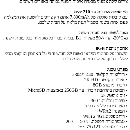
צילום לילה צבעוני מבטיח איכות תמונה גבוהה באזורים חשוכים.
חיי סוללה ארוכים עד 210 ימים
עם קיבלות סוללה של 7,800mAh אתם רק צריכים להטעין את המצלמה
פעם אחת בשנה בשביל הגנה מלאה על הבית שלכם.
מוכן לשטח בכל עונות השנה
מ-20°C- ועד ל-50 מעלות, B1 נבנתה עבור כל מזג אויר בכל עונות השנה.
אחסון מובנה 8GB
תשמרו על סרטוני הוידאו בטווח של חודש וחצי על האחסון המקומי מבלי
לשלם בנוסף על שירותי ענן או מינויים.
מפרט טכני
:
• רזולוציית הקלטה: 1440*2304
• איכות הקלטה: 2K HD
• זיכרון מובנה: 8GB
• תמיכה בהרחבת זיכרון: עד 256GB באמצעות MicroSD
• זום אופטי: x8
• סיבוב מצלמה: 360°
• מצב צילום לילה: צבעוני
• הצפנה: WPA2
• רוחב פס: WiFi 2.4GHz
• טמפרטורת הפעלה: 20°C – 50°C-
• ממדי מצלמה: 75x121 מ״מ