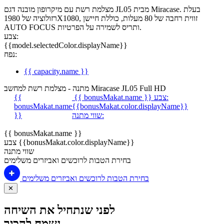
מצלמת רשת עם מיקרופון מובנה דגם JL05 מבית Miracase. בעלת
רזולוציה של 1980X1080, זווית רחבה של 80 מעלות, כוללת חיישן
AUTO FOCUS ותריס לשמירה על הפרטיות.
צבע:
{{model.selectedColor.displayName}}
נפח:
{{ capacity.name }}
מתנה - מצלמת רשת למחשב Miracase JL05 Full HD
צבע:
{{ bonusMakat.name }}
{{
bonusMakat.name
{{bonusMakat.color.displayName}}
שווי מתנה:
}}
{{ bonusMakat.name }}
צבע {{bonusMakat.color.displayName}}
שווי מתנה
בחירת הטבות לרוכשים ואביזרים משלימים
בחירת הטבות לרוכשים ואביזרים משלימים
✕
לפני שנתחיל את השיחה
נשמח להכיר