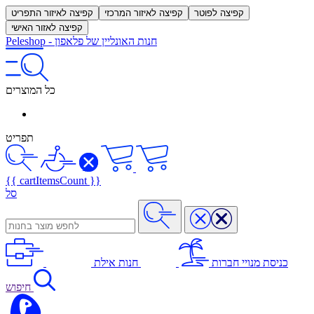
קפיצה לפוטר
קפיצה לאיזור המרכזי
קפיצה לאיזור התפריט
קפיצה לאזור האישי
חנות האונליין של פלאפון
-
Peleshop
כל המוצרים
תפריט
{{ cartItemsCount }}
סל
כניסת מנויי חברות
חנות אילת
חיפוש