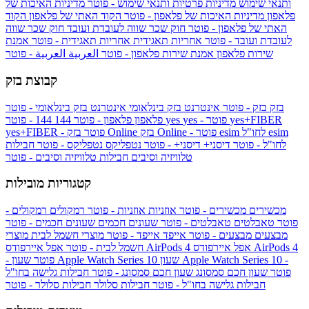
ותנאי שימוש
מדיניות פרטיות ותנאי שימוש - פוטר
מדיניות האיכות של
פלאפון
מדיניות האיכות של פלאפון - פוטר
הקוד האתי של פלאפון
הקוד
האתי של פלאפון - פוטר
חוק שכר שווה לעובדת ועובד
חוק שכר שווה
לעובדת ועובד - פוטר
אחריות תאגידית
אחריות תאגידית - פוטר
אמנת
שירות פלאפון
אמנת שירות פלאפון - פוטר
العربية
العربية - פוטר
קבוצת בזק
בזק
בזק - פוטר
אינטרנט בזק בינלאומי
אינטרנט בזק בינלאומי - פוטר
yes+FIBER
yes - פוטר
yes
144 - פוטר
פלאפון
פלאפון - פוטר
144
esim
esim לחו"ל
בזק Online - פוטר
בזק Online
yes+FIBER - פוטר
לחו"ל - פוטר
דיסני+
דיסני+ - פוטר
נטפליקס
נטפליקס - פוטר
חבילות
טלוויזיה וסיבים
חבילות טלוויזיה וסיבים - פוטר
קטגוריות מובילות
מכשירים
מכשירים - פוטר
אוזניות
אוזניות - פוטר
רמקולים
רמקולים -
פוטר
טאבלטים
טאבלטים - פוטר
שעונים חכמים
שעונים חכמים - פוטר
מבצעים
מבצעים - פוטר
אייפד
אייפד - פוטר
מוצרי חשמל לבית
מוצרי
אפל איירפודס AirPods 4
אפל איירפודס AirPods 4
חשמל לבית - פוטר
שעון Apple Watch Series 10 -
שעון Apple Watch Series 10
- פוטר
פוטר
שעון חכם סמסונג
שעון חכם סמסונג - פוטר
חבילות גלישה בחו"ל
חבילות גלישה בחו"ל - פוטר
חבילות סלולר
חבילות סלולר - פוטר