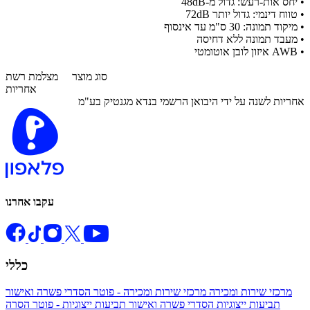
• יחס אות-רעש: גדול מ-48dB
• טווח דינמי: גדול יותר 72dB
• מיקוד תמונה: 30 ס"מ עד אינסוף
• מעבד תמונה ללא דחיסה
• AWB איזון לובן אוטומטי
סוג מוצר
מצלמת רשת
אחריות
​אחריות לשנה על ידי היבואן הרשמי בנדא מגנטיק בע"מ
עקבו אחרנו
כללי
מרכזי שירות ומכירה
מרכזי שירות ומכירה - פוטר
הסדרי פשרה ואישור
תביעות ייצוגיות
הסדרי פשרה ואישור תביעות ייצוגיות - פוטר
הסרה