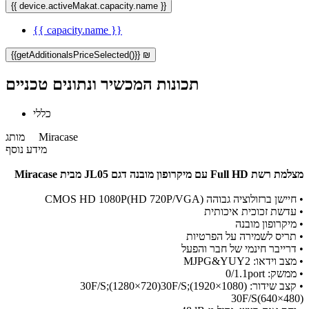
{{ device.activeMakat.capacity.name }}
{{ capacity.name }}
{{getAdditionalsPriceSelected()}} ₪
תכונות המכשיר ונתונים טכניים
כללי
Miracase
מותג
מידע נוסף
מצלמת רשת Full HD עם מיקרופון מובנה דגם JL05 מבית Miracase
• חיישן ברזולוציה גבוהה CMOS HD 1080P(HD 720P/VGA)
• עדשת זכוכית איכותית
• מיקרופון מובנה
• תריס לשמירה על הפרטיות
• דרייבר חינמי של חבר והפעל
• מצב וידאו: MJPG&YUY2
• ממשק: 0/1.1port
• קצב שידור: 30F/S;(1280×720)30F/S;(1920×1080)
30F/S(640×480)