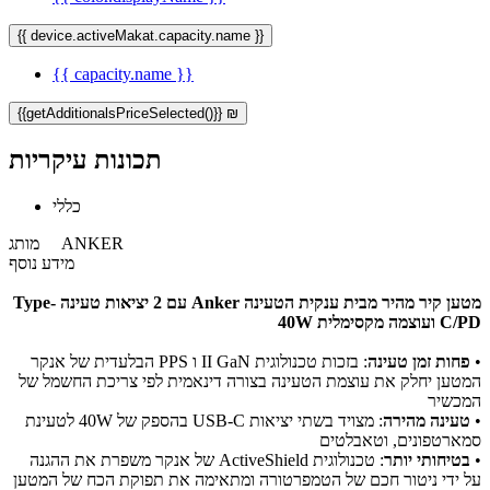
{{ device.activeMakat.capacity.name }}
{{ capacity.name }}
{{getAdditionalsPriceSelected()}} ₪
תכונות עיקריות
כללי
ANKER
מותג
מידע נוסף
מטען קיר מהיר מבית ענקית הטעינה Anker עם 2 יציאות טעינה Type-
C/PD ועוצמה מקסימלית 40W
•
פחות זמן טעינה
: בזכות טכנולוגית II GaN ו PPS הבלעדית של אנקר
המטען יחלק את עוצמת הטעינה בצורה דינאמית לפי צריכת החשמל של
המכשיר
•
טעינה מהירה
: מצויד בשתי יציאות USB-C בהספק של 40W לטעינת
סמארטפונים, וטאבלטים
•
בטיחותי יותר
: טכנולוגית ActiveShield של אנקר משפרת את ההגנה
על ידי ניטור חכם של הטמפרטורה ומתאימה את תפוקת הכח של המטען