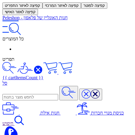
קפיצה לפוטר
קפיצה לאיזור המרכזי
קפיצה לאיזור התפריט
קפיצה לאזור האישי
חנות האונליין של פלאפון
-
Peleshop
כל המוצרים
תפריט
{{ cartItemsCount }}
סל
כניסת מנויי חברות
חנות אילת
חיפוש