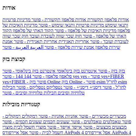
אודות
אודות פלאפון תקשורת
אודות פלאפון תקשורת - פוטר
מדיניות פרטיות
ותנאי שימוש
מדיניות פרטיות ותנאי שימוש - פוטר
מדיניות האיכות של
פלאפון
מדיניות האיכות של פלאפון - פוטר
הקוד האתי של פלאפון
הקוד
האתי של פלאפון - פוטר
חוק שכר שווה לעובדת ועובד
חוק שכר שווה
לעובדת ועובד - פוטר
אחריות תאגידית
אחריות תאגידית - פוטר
אמנת
שירות פלאפון
אמנת שירות פלאפון - פוטר
العربية
العربية - פוטר
קבוצת בזק
בזק
בזק - פוטר
אינטרנט בזק בינלאומי
אינטרנט בזק בינלאומי - פוטר
yes+FIBER
yes - פוטר
yes
144 - פוטר
פלאפון
פלאפון - פוטר
144
esim
esim לחו"ל
בזק Online - פוטר
בזק Online
yes+FIBER - פוטר
לחו"ל - פוטר
דיסני+
דיסני+ - פוטר
נטפליקס
נטפליקס - פוטר
חבילות
טלוויזיה וסיבים
חבילות טלוויזיה וסיבים - פוטר
קטגוריות מובילות
מכשירים
מכשירים - פוטר
אוזניות
אוזניות - פוטר
רמקולים
רמקולים -
פוטר
טאבלטים
טאבלטים - פוטר
שעונים חכמים
שעונים חכמים - פוטר
מבצעים
מבצעים - פוטר
אייפד
אייפד - פוטר
מוצרי חשמל לבית
מוצרי
אפל איירפודס AirPods 4
אפל איירפודס AirPods 4
חשמל לבית - פוטר