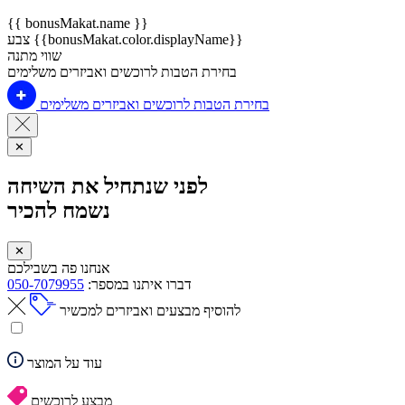
{{ bonusMakat.name }}
צבע {{bonusMakat.color.displayName}}
שווי מתנה
בחירת הטבות לרוכשים ואביזרים משלימים
בחירת הטבות לרוכשים ואביזרים משלימים
✕
לפני שנתחיל את השיחה
נשמח להכיר
✕
אנחנו פה בשבילכם
דברו איתנו במספר:
050-7079955
להוסיף מבצעים ואביזרים למכשיר
עוד על המוצר
מבצע לרוכשים