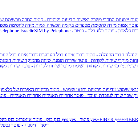
ות ייצוגיות
הסדרי פשרה ואישור תביעות ייצוגיות - פוטר
הסרה מרשימת שי
פוטר
אמות מידה לחסימת מספרים בקומה הכשרה
אמות מידה לחסימת מספר
ות פלאפון - פוטר
בלוג
בלוג - פוטר
 Pelephone
הנהלה
חברי ההנהלה - פוטר
דברו איתנו בכל הערוצים
דברו איתנו בכל הערו
וחות
מוקדי שירות לקוחות - פוטר
שירות הזמנת שיחה מהמוקד
שירות הזמנת
שימת מרכזי שירות לקוחות
רשימת מרכזי שירות לקוחות - פוטר
שירות לקוח
תנאי שימוש
מדיניות פרטיות ותנאי שימוש - פוטר
מדיניות האיכות של פלאפון
ק שכר שווה לעובדת ועובד - פוטר
אחריות תאגידית
אחריות תאגידית - פו
yes+FIBER
yes - פוטר
yes
144 - פוטר
בזק
בזק - פוטר
אינטרנט בזק בינל
דיסני+
דיסני+ - פוטר
נטפל