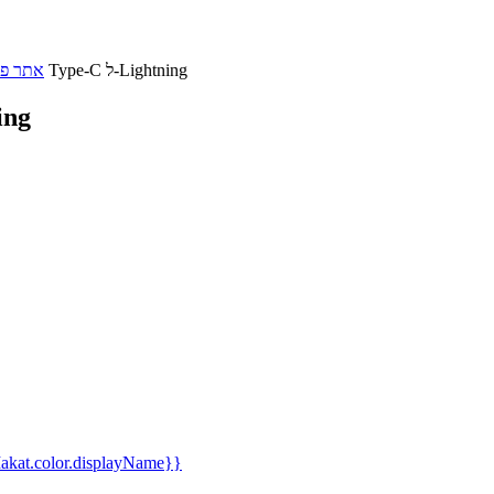
כבל סנכרון/טעינה מבית אפל Type-C ל-Lightning
אתר פל
כבל סנכרון/ט
kat.color.displayName}}