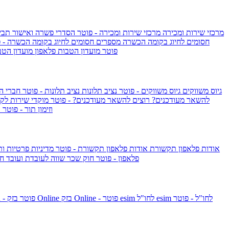
מרכזי שירות ומכירה
מרכזי שירות ומכירה - פוטר
הסדרי פשרה ואישור תביע
חסומים לחיוג בקומה הכשרה
מספרים חסומים לחיוג בקומה הכשרה - 
IsraelieSIM by Pelephone - פוטר
מועדון הטבות פלאפון
מועדון הטב
גיוס משווקים
גיוס משווקים - פוטר
נציב תלונות
נציב תלונות - פוטר
חברי ה
להשאר מעודכנים?
רוצים להשאר מעודכנים? - פוטר
מוקדי שירות לק
וזימון תור - פוטר
ר
אודות פלאפון תקשורת
אודות פלאפון תקשורת - פוטר
מדיניות פרטיות ו
פלאפון - פוטר
חוק שכר שווה לעובדת ועובד
חו
esim לחו"ל - פוטר
esim לחו"ל
בזק Online - פוטר
בזק Online
yes+FIBER - פוטר