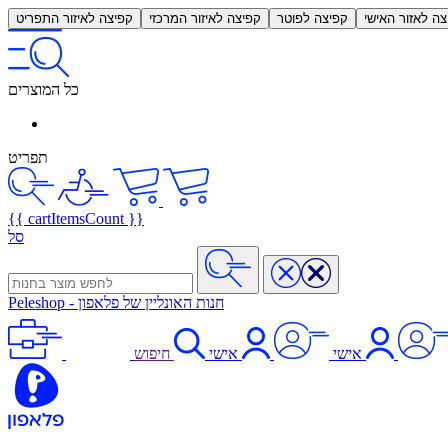
צה לאזור האישי
קפיצה לפוטר
קפיצה לאיזור המרכזי
קפיצה לאיזור התפריט
כל המוצרים
תפריט
{{ cartItemsCount }}
סל
חנות האונליין של פלאפון
-
Peleshop
אישי
אישי
חיפוש