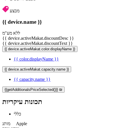
מבצע
{{ device.name }}
ללא מע"מ
{{ device.activeMakat.discountDesc }}
{{ device.activeMakat.discountText }}
{{ device.activeMakat.color.displayName }}
{{ color.displayName }}
{{ device.activeMakat.capacity.name }}
{{ capacity.name }}
{{getAdditionalsPriceSelected()}} ₪
תכונות עיקריות
כללי
Apple
מותג