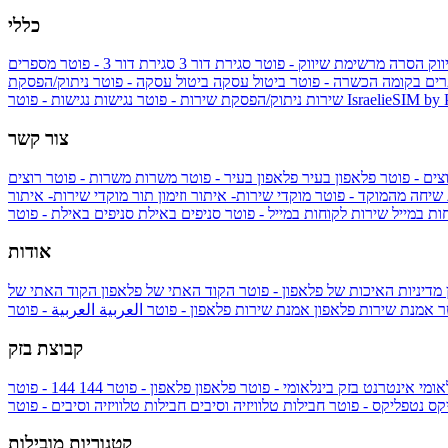
כללי
ווק
הסרה מרשימת שיווק - פוטר
סגירת דור 3
סגירת דור 3 - פוטר
מספרים
ים בקומה הכשרה - פוטר
ביטול עסקה
ביטול עסקה - פוטר
ניתוק/הפסקת
IsraelieSIM by
נגישות - פוטר
שירות
ניתוק/הפסקת שירות - פוטר
נגישות
צור קשר
צים - פוטר
פלאפון בעיר
פלאפון בעיר - פוטר
משרות
משרות - פוטר
רוצים
 שיחה מהמוקד - פוטר
מוקדי שירות- איתור וזימון תור
מוקדי שירות- איתור
ות במייל
שירות לקוחות במייל - פוטר
סניפים באילת
סניפים באילת - פוטר
אודות
מדיניות האיכות של פלאפון - פוטר
הקוד האתי של פלאפון
הקוד האתי של
טר
אמנת שירות פלאפון
אמנת שירות פלאפון - פוטר
العربية
العربية - פוטר
קבוצת בזק
אומי
אינטרנט בזק בינלאומי - פוטר
פלאפון
פלאפון - פוטר
144
יקס
נטפליקס - פוטר
חבילות טלוויזיה וסיבים
חבילות טלוויזיה וסיבים - פוטר
קטגוריות מובילות