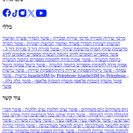
כללי
מרכזי שירות ומכירה
מרכזי שירות ומכירה - פוטר
הסדרי פשרה ואישור
תביעות ייצוגיות
הסדרי פשרה ואישור תביעות ייצוגיות - פוטר
הסרה
מרשימת שיווק
הסרה מרשימת שיווק - פוטר
סגירת דור 3
סגירת דור 3 -
פוטר
מספרים חסומים לחיוג בקומה הכשרה
מספרים חסומים לחיוג
בקומה הכשרה - פוטר
אמות מידה לחסימת מספרים בקומה הכשרה
אמות מידה לחסימת מספרים בקומה הכשרה - פוטר
ביטול עסקה
ביטול
עסקה - פוטר
ניתוק/הפסקת שירות
ניתוק/הפסקת שירות - פוטר
נגישות
IsraelieSIM by Pelephone -
IsraelieSIM by Pelephone
נגישות - פוטר
פוטר
מועדון הטבות פלאפון
מועדון הטבות פלאפון - פוטר
בלוג
בלוג -
פוטר
צור קשר
גיוס משווקים
גיוס משווקים - פוטר
נציב תלונות
נציב תלונות - פוטר
חברי
ההנהלה
חברי ההנהלה - פוטר
דברו איתנו בכל הערוצים
דברו איתנו בכל
הערוצים - פוטר
פלאפון בעיר
פלאפון בעיר - פוטר
משרות
משרות - פוטר
רוצים להשאר מעודכנים?
רוצים להשאר מעודכנים? - פוטר
מוקדי שירות
לקוחות
מוקדי שירות לקוחות - פוטר
שירות הזמנת שיחה מהמוקד
שירות