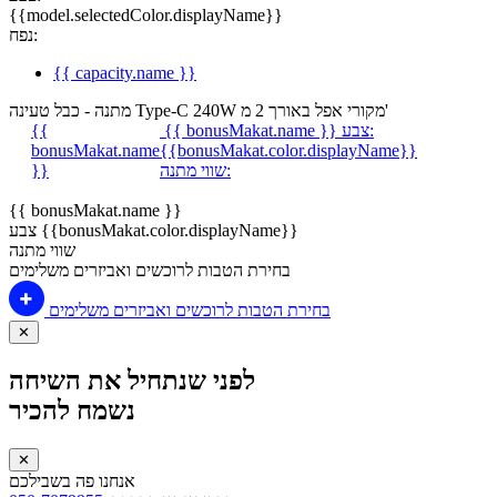
{{model.selectedColor.displayName}}
נפח:
{{ capacity.name }}
מתנה - כבל טעינה Type-C 240W מקורי אפל באורך 2 מ'
צבע:
{{ bonusMakat.name }}
{{
bonusMakat.name
{{bonusMakat.color.displayName}}
שווי מתנה:
}}
{{ bonusMakat.name }}
צבע {{bonusMakat.color.displayName}}
שווי מתנה
בחירת הטבות לרוכשים ואביזרים משלימים
בחירת הטבות לרוכשים ואביזרים משלימים
✕
לפני שנתחיל את השיחה
נשמח להכיר
✕
אנחנו פה בשבילכם