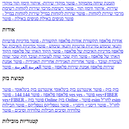
הזמנת שיחה מהמוקד - פוטר
מוקדי שירות- איתור וזימון תור
מוקדי
שירות- איתור וזימון תור - פוטר
רשימת מרכזי שירות לקוחות
רשימת
מרכזי שירות לקוחות - פוטר
שירות לקוחות במייל
שירות לקוחות במייל -
פוטר
סניפים באילת
סניפים באילת - פוטר
אודות
אודות פלאפון תקשורת
אודות פלאפון תקשורת - פוטר
מדיניות פרטיות
ותנאי שימוש
מדיניות פרטיות ותנאי שימוש - פוטר
מדיניות האיכות של
פלאפון
מדיניות האיכות של פלאפון - פוטר
הקוד האתי של פלאפון
הקוד
האתי של פלאפון - פוטר
חוק שכר שווה לעובדת ועובד
חוק שכר שווה
לעובדת ועובד - פוטר
אחריות תאגידית
אחריות תאגידית - פוטר
אמנת
שירות פלאפון
אמנת שירות פלאפון - פוטר
العربية
العربية - פוטר
קבוצת בזק
בזק
בזק - פוטר
אינטרנט בזק בינלאומי
אינטרנט בזק בינלאומי - פוטר
yes+FIBER
yes - פוטר
yes
144 - פוטר
פלאפון
פלאפון - פוטר
144
esim
esim לחו"ל
בזק Online - פוטר
בזק Online
yes+FIBER - פוטר
לחו"ל - פוטר
דיסני+
דיסני+ - פוטר
נטפליקס
נטפליקס - פוטר
חבילות
טלוויזיה וסיבים
חבילות טלוויזיה וסיבים - פוטר
קטגוריות מובילות