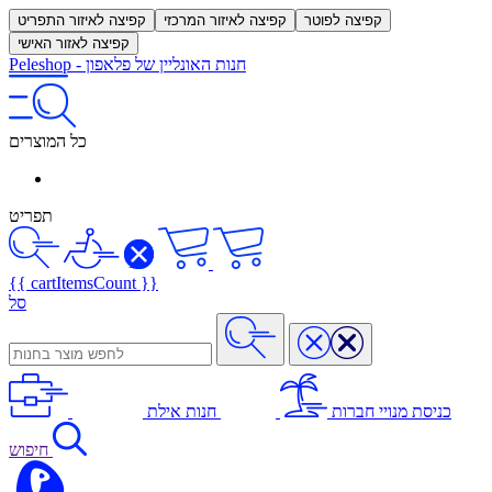
קפיצה לפוטר
קפיצה לאיזור המרכזי
קפיצה לאיזור התפריט
קפיצה לאזור האישי
חנות האונליין של פלאפון
-
Peleshop
כל המוצרים
תפריט
{{ cartItemsCount }}
סל
כניסת מנויי חברות
חנות אילת
חיפוש