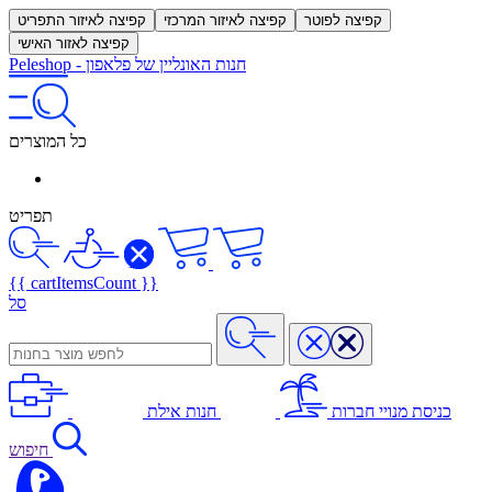
קפיצה לפוטר
קפיצה לאיזור המרכזי
קפיצה לאיזור התפריט
קפיצה לאזור האישי
חנות האונליין של פלאפון
-
Peleshop
כל המוצרים
תפריט
{{ cartItemsCount }}
סל
כניסת מנויי חברות
חנות אילת
חיפוש