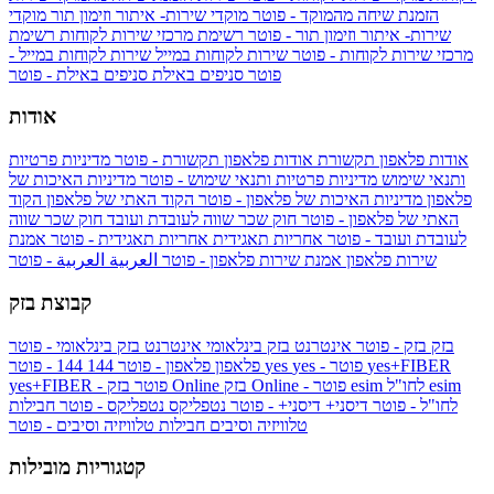
הזמנת שיחה מהמוקד - פוטר
מוקדי שירות- איתור וזימון תור
מוקדי
שירות- איתור וזימון תור - פוטר
רשימת מרכזי שירות לקוחות
רשימת
מרכזי שירות לקוחות - פוטר
שירות לקוחות במייל
שירות לקוחות במייל -
פוטר
סניפים באילת
סניפים באילת - פוטר
אודות
אודות פלאפון תקשורת
אודות פלאפון תקשורת - פוטר
מדיניות פרטיות
ותנאי שימוש
מדיניות פרטיות ותנאי שימוש - פוטר
מדיניות האיכות של
פלאפון
מדיניות האיכות של פלאפון - פוטר
הקוד האתי של פלאפון
הקוד
האתי של פלאפון - פוטר
חוק שכר שווה לעובדת ועובד
חוק שכר שווה
לעובדת ועובד - פוטר
אחריות תאגידית
אחריות תאגידית - פוטר
אמנת
שירות פלאפון
אמנת שירות פלאפון - פוטר
العربية
العربية - פוטר
קבוצת בזק
בזק
בזק - פוטר
אינטרנט בזק בינלאומי
אינטרנט בזק בינלאומי - פוטר
yes+FIBER
yes - פוטר
yes
144 - פוטר
פלאפון
פלאפון - פוטר
144
esim
esim לחו"ל
בזק Online - פוטר
בזק Online
yes+FIBER - פוטר
לחו"ל - פוטר
דיסני+
דיסני+ - פוטר
נטפליקס
נטפליקס - פוטר
חבילות
טלוויזיה וסיבים
חבילות טלוויזיה וסיבים - פוטר
קטגוריות מובילות