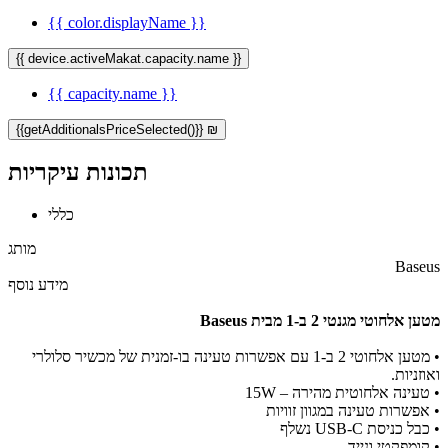
{{ color.displayName }}
{{ device.activeMakat.capacity.name }}
{{ capacity.name }}
{{getAdditionalsPriceSelected()}} ₪
תכונות עיקריות
כללי
מותג
Baseus
מידע נוסף
מטען אלחוטי מגנטי 2 ב-1 מבית Baseus
•
מטען אלחוטי 2 ב-1 עם אפשרות טעינה בו-זמנית של מכשיר סלולרי
ואוזניות.
•
טעינה אלחוטית מהירה – 15W
•
אפשרות טעינה במגוון זוויות
•
כבל כניסת USB-C נשלף
•
קומפקטי ונייד