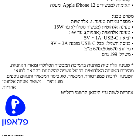
•
תאימות למכשירים
Apple iPhone 12 ומעלה
מפרט טכני
:
•
מספר עמדות טעינה:
2 אלחוטיות
•
טעינה אלחוטית (מכשיר סלולרי):
עד 15W
•
טעינה אלחוטית (אוזניות):
עד 5W
•
יציאת
5V ~ 1A: USB-C
•
כניסת חשמל:
כבל USB-C מובנה 9V ~ 3A
•
מידות: 670x50x670 מ"מ
•
משקל:
199 גרם
* טעינה אלחוטית מותנית בתמיכת המכשיר הסלולרי ומארז האוזניות.
מהירות הטעינה האלחוטית בפועל עשויה להשתנות בהתאם לתנאי
הטעינה, לרבות טמפרטורת המכשיר, סוג כיסוי המכשיר ותנאים נוספים.
סוג מוצר
משטח טעינה אלחוטי
אחריות
אחריות לשנה ע"י היבואן הרשמי רונלייט