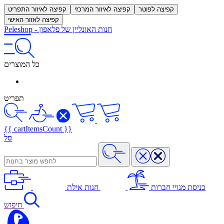
קפיצה לפוטר
קפיצה לאיזור המרכזי
קפיצה לאיזור התפריט
קפיצה לאזור האישי
חנות האונליין של פלאפון
-
Peleshop
כל המוצרים
תפריט
{{ cartItemsCount }}
סל
כניסת מנויי חברות
חנות אילת
חיפוש