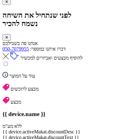
✕
לפני שנתחיל את השיחה
נשמח להכיר
✕
אנחנו פה בשבילכם
דברו איתנו במספר:
050-7079955
להוסיף מבצעים ואביזרים למכשיר
עוד על המוצר
מבצע לרוכשים
מבצע
{{ device.name }}
ללא מע"מ
{{ device.activeMakat.discountDesc }}
{{ device.activeMakat.discountText }}