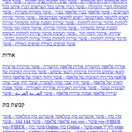
גיוס משווקים
גיוס משווקים - פוטר
נציב תלונות
נציב תלונות - פוטר
חברי
ההנהלה
חברי ההנהלה - פוטר
דברו איתנו בכל הערוצים
דברו איתנו בכל
הערוצים - פוטר
פלאפון בעיר
פלאפון בעיר - פוטר
משרות
משרות - פוטר
רוצים להשאר מעודכנים?
רוצים להשאר מעודכנים? - פוטר
מוקדי שירות
לקוחות
מוקדי שירות לקוחות - פוטר
שירות הזמנת שיחה מהמוקד
שירות
הזמנת שיחה מהמוקד - פוטר
מוקדי שירות- איתור וזימון תור
מוקדי
שירות- איתור וזימון תור - פוטר
רשימת מרכזי שירות לקוחות
רשימת
מרכזי שירות לקוחות - פוטר
שירות לקוחות במייל
שירות לקוחות במייל -
פוטר
סניפים באילת
סניפים באילת - פוטר
אודות
אודות פלאפון תקשורת
אודות פלאפון תקשורת - פוטר
מדיניות פרטיות
ותנאי שימוש
מדיניות פרטיות ותנאי שימוש - פוטר
מדיניות האיכות של
פלאפון
מדיניות האיכות של פלאפון - פוטר
הקוד האתי של פלאפון
הקוד
האתי של פלאפון - פוטר
חוק שכר שווה לעובדת ועובד
חוק שכר שווה
לעובדת ועובד - פוטר
אחריות תאגידית
אחריות תאגידית - פוטר
אמנת
שירות פלאפון
אמנת שירות פלאפון - פוטר
العربية
العربية - פוטר
קבוצת בזק
בזק
בזק - פוטר
אינטרנט בזק בינלאומי
אינטרנט בזק בינלאומי - פוטר
yes+FIBER
yes - פוטר
yes
144 - פוטר
פלאפון
פלאפון - פוטר
144
esim
esim לחו"ל
בזק Online - פוטר
בזק Online
yes+FIBER - פוטר