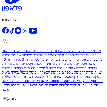
עקבו אחרנו
כללי
מרכזי שירות ומכירה
מרכזי שירות ומכירה - פוטר
הסדרי פשרה ואישור
תביעות ייצוגיות
הסדרי פשרה ואישור תביעות ייצוגיות - פוטר
הסרה
מרשימת שיווק
הסרה מרשימת שיווק - פוטר
סגירת דור 3
סגירת דור 3 -
פוטר
מספרים חסומים לחיוג בקומה הכשרה
מספרים חסומים לחיוג
בקומה הכשרה - פוטר
אמות מידה לחסימת מספרים בקומה הכשרה
אמות מידה לחסימת מספרים בקומה הכשרה - פוטר
ביטול עסקה
ביטול
עסקה - פוטר
ניתוק/הפסקת שירות
ניתוק/הפסקת שירות - פוטר
נגישות
IsraelieSIM by Pelephone -
IsraelieSIM by Pelephone
נגישות - פוטר
פוטר
מועדון הטבות פלאפון
מועדון הטבות פלאפון - פוטר
בלוג
בלוג -
פוטר
צור קשר