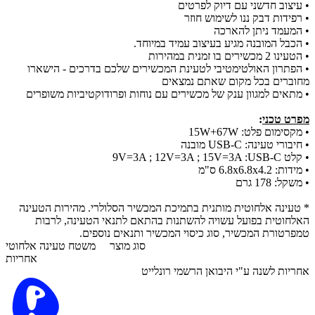
•
עיצוב חדשני עם דיוק לפרטים
•
רפידות דבק ננו לשימוש חוזר
•
המעמד ניתן להארכה
•
הכבל המובנה מגיע בעיצוב עמיד במיוחד.
•
הטעינו 2 מכשירים בו זמנית במהירות
•
הפתרון האולטימטיבי לטעינת המכשירים שלכם בדרכים - הישארו
מחוברים בכל מקום שאתם נמצאים
•
מתאים למגוון ענק של מכשירים עם נוחות ופרודוקטיביות משופרים
מפרט טכני
:
•
מקסימום פלט: 15W+67W
•
חיבורי טעינה: USB-C מובנה
•
קלט
9V=3A ; 12V=3A ; 15V=3A :USB-C
•
מידות: 6.8x6.8x4.2 ס"מ
•
משקל:
178 גרם
* טעינה אלחוטית מותנית בתמיכת המכשיר הסלולרי. מהירות הטעינה
האלחוטית בפועל עשויה להשתנות בהתאם לתנאי הטעינה, לרבות
טמפרטורת המכשיר, סוג כיסוי המכשיר ותנאים נוספים.
סוג מוצר
משטח טעינה אלחוטי
אחריות
אחריות לשנה ע"י היבואן הרשמי רונלייט