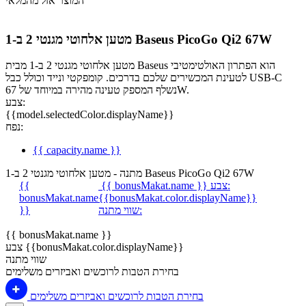
המוצר אזל מהמלאי
מטען אלחוטי מגנטי 2 ב-1 Baseus PicoGo Qi2 67W
מטען אלחוטי מגנטי 2 ב-1 מבית Baseus הוא הפתרון האולטימטיבי
לטעינת המכשירים שלכם בדרכים. קומפקטי ונייד וכולל כבל USB-C
נשלף המספק טעינה מהירה במיוחד של 67W.
צבע:
{{model.selectedColor.displayName}}
נפח:
{{ capacity.name }}
מתנה - מטען אלחוטי מגנטי 2 ב-1 Baseus PicoGo Qi2 67W
צבע:
{{ bonusMakat.name }}
{{
bonusMakat.name
{{bonusMakat.color.displayName}}
שווי מתנה:
}}
{{ bonusMakat.name }}
צבע {{bonusMakat.color.displayName}}
שווי מתנה
בחירת הטבות לרוכשים ואביזרים משלימים
בחירת הטבות לרוכשים ואביזרים משלימים