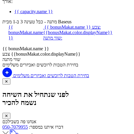
אורך:
{{ capacity.name }}
מתנה - כבל טעינה 3 ב-1 מבית Baseus
צבע:
{{ bonusMakat.name }}
{{
bonusMakat.name
{{bonusMakat.color.displayName}}
שווי מתנה:
}}
{{ bonusMakat.name }}
צבע {{bonusMakat.color.displayName}}
שווי מתנה
בחירת הטבות לרוכשים ואביזרים משלימים
בחירת הטבות לרוכשים ואביזרים משלימים
✕
לפני שנתחיל את השיחה
נשמח להכיר
✕
אנחנו פה בשבילכם
דברו איתנו במספר:
050-7079955