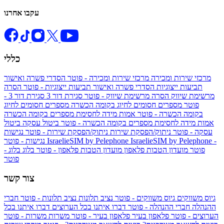
עקבו אחרנו
כללי
מרכזי שירות ומכירה
מרכזי שירות ומכירה - פוטר
הסדרי פשרה ואישור
תביעות ייצוגיות
הסדרי פשרה ואישור תביעות ייצוגיות - פוטר
הסרה
מרשימת שיווק
הסרה מרשימת שיווק - פוטר
סגירת דור 3
סגירת דור 3 -
פוטר
מספרים חסומים לחיוג בקומה הכשרה
מספרים חסומים לחיוג
בקומה הכשרה - פוטר
אמות מידה לחסימת מספרים בקומה הכשרה
אמות מידה לחסימת מספרים בקומה הכשרה - פוטר
ביטול עסקה
ביטול
עסקה - פוטר
ניתוק/הפסקת שירות
ניתוק/הפסקת שירות - פוטר
נגישות
IsraelieSIM by Pelephone -
IsraelieSIM by Pelephone
נגישות - פוטר
פוטר
מועדון הטבות פלאפון
מועדון הטבות פלאפון - פוטר
בלוג
בלוג -
פוטר
צור קשר
גיוס משווקים
גיוס משווקים - פוטר
נציב תלונות
נציב תלונות - פוטר
חברי
ההנהלה
חברי ההנהלה - פוטר
דברו איתנו בכל הערוצים
דברו איתנו בכל
הערוצים - פוטר
פלאפון בעיר
פלאפון בעיר - פוטר
משרות
משרות - פוטר