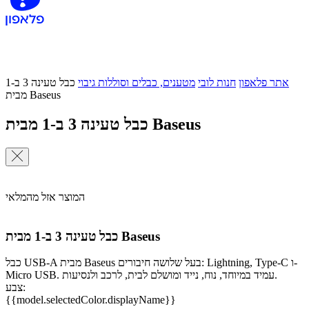
אתר פלאפון
חנות לובי
מטענים, כבלים וסוללות גיבוי
כבל טעינה 3 ב-1
מבית Baseus
כבל טעינה 3 ב-1 מבית Baseus
המוצר אזל מהמלאי
כבל טעינה 3 ב-1 מבית Baseus
כבל USB-A מבית Baseus בעל שלושה חיבורים: Lightning, Type-C ו-
Micro USB. עמיד במיוחד, נוח, נייד ומושלם לבית, לרכב ולנסיעות.
צבע:
{{model.selectedColor.displayName}}