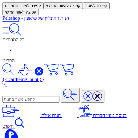
קפיצה לפוטר
קפיצה לאיזור המרכזי
קפיצה לאיזור התפריט
קפיצה לאזור האישי
חנות האונליין של פלאפון
-
Peleshop
כל המוצרים
תפריט
{{ cartItemsCount }}
סל
כניסת מנויי חברות
חנות אילת
חיפוש