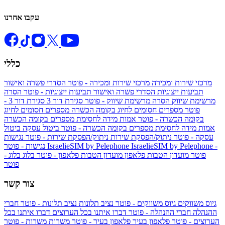
עקבו אחרנו
כללי
מרכזי שירות ומכירה
מרכזי שירות ומכירה - פוטר
הסדרי פשרה ואישור
תביעות ייצוגיות
הסדרי פשרה ואישור תביעות ייצוגיות - פוטר
הסרה
מרשימת שיווק
הסרה מרשימת שיווק - פוטר
סגירת דור 3
סגירת דור 3 -
פוטר
מספרים חסומים לחיוג בקומה הכשרה
מספרים חסומים לחיוג
בקומה הכשרה - פוטר
אמות מידה לחסימת מספרים בקומה הכשרה
אמות מידה לחסימת מספרים בקומה הכשרה - פוטר
ביטול עסקה
ביטול
עסקה - פוטר
ניתוק/הפסקת שירות
ניתוק/הפסקת שירות - פוטר
נגישות
IsraelieSIM by Pelephone -
IsraelieSIM by Pelephone
נגישות - פוטר
פוטר
מועדון הטבות פלאפון
מועדון הטבות פלאפון - פוטר
בלוג
בלוג -
פוטר
צור קשר
גיוס משווקים
גיוס משווקים - פוטר
נציב תלונות
נציב תלונות - פוטר
חברי
ההנהלה
חברי ההנהלה - פוטר
דברו איתנו בכל הערוצים
דברו איתנו בכל
הערוצים - פוטר
פלאפון בעיר
פלאפון בעיר - פוטר
משרות
משרות - פוטר