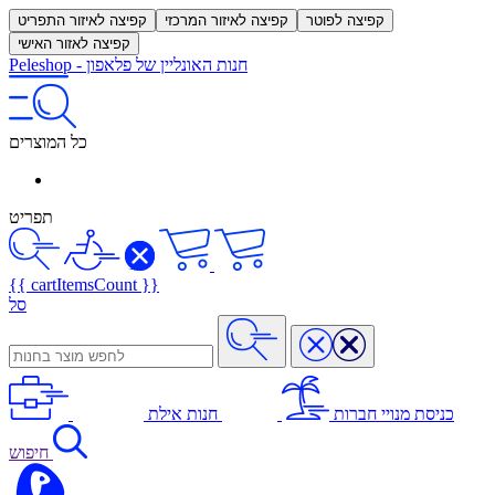
קפיצה לפוטר
קפיצה לאיזור המרכזי
קפיצה לאיזור התפריט
קפיצה לאזור האישי
חנות האונליין של פלאפון
-
Peleshop
כל המוצרים
תפריט
{{ cartItemsCount }}
סל
כניסת מנויי חברות
חנות אילת
חיפוש