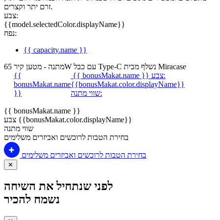
זרם יתר וקצרים.
צבע:
{{model.selectedColor.displayName}}
נפח:
{{ capacity.name }}
מתנה - מטען קיר 65W עם כבל Type-C נשלף מבית Miracase
צבע:
{{ bonusMakat.name }}
{{
bonusMakat.name
{{bonusMakat.color.displayName}}
שווי מתנה:
}}
{{ bonusMakat.name }}
צבע {{bonusMakat.color.displayName}}
שווי מתנה
בחירת הטבות לרוכשים ואביזרים משלימים
בחירת הטבות לרוכשים ואביזרים משלימים
✕
לפני שנתחיל את השיחה
נשמח להכיר