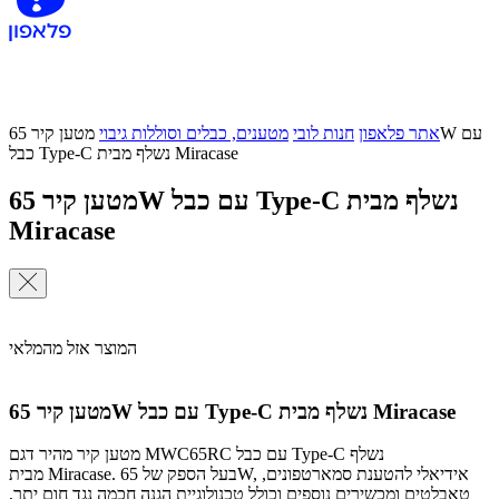
אתר פלאפון
חנות לובי
מטענים, כבלים וסוללות גיבוי
מטען קיר 65W עם
כבל Type-C נשלף מבית Miracase
מטען קיר 65W עם כבל Type-C נשלף מבית
Miracase
המוצר אזל מהמלאי
מטען קיר 65W עם כבל Type-C נשלף מבית Miracase
מטען קיר מהיר דגם MWC65RC עם כבל Type-C נשלף
מבית Miracase. בעל הספק של 65W, אידיאלי להטענת סמארטפונים,
טאבלטים ומכשירים נוספים וכולל טכנולוגיית הגנה חכמה נגד חום יתר,