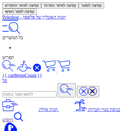
קפיצה לפוטר
קפיצה לאיזור המרכזי
קפיצה לאיזור התפריט
קפיצה לאזור האישי
חנות האונליין של פלאפון
-
Peleshop
כל המוצרים
תפריט
{{ cartItemsCount }}
סל
כניסת מנויי חברות
חנות אילת
חיפוש