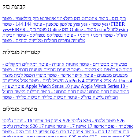
קבוצת בזק
בזק
בזק - פוטר
אינטרנט בזק בינלאומי
אינטרנט בזק בינלאומי - פוטר
yes+FIBER
yes - פוטר
yes
144 - פוטר
פלאפון
פלאפון - פוטר
144
esim
esim לחו"ל
בזק Online - פוטר
בזק Online
yes+FIBER - פוטר
לחו"ל - פוטר
דיסני+
דיסני+ - פוטר
נטפליקס
נטפליקס - פוטר
חבילות
טלוויזיה וסיבים
חבילות טלוויזיה וסיבים - פוטר
קטגוריות מובילות
מכשירים
מכשירים - פוטר
אוזניות
אוזניות - פוטר
רמקולים
רמקולים -
פוטר
טאבלטים
טאבלטים - פוטר
שעונים חכמים
שעונים חכמים - פוטר
מבצעים
מבצעים - פוטר
אייפד
אייפד - פוטר
מוצרי חשמל לבית
מוצרי
אפל איירפודס AirPods 4
אפל איירפודס AirPods 4
חשמל לבית - פוטר
שעון Apple Watch Series 10 -
שעון Apple Watch Series 10
- פוטר
פוטר
שעון חכם סמסונג
שעון חכם סמסונג - פוטר
חבילות גלישה בחו"ל
חבילות גלישה בחו"ל - פוטר
חבילות סלולר
חבילות סלולר - פוטר
מוצרים מובילים
גלקסי S26 - פוטר
גלקסי S26
גלקסי S26
אייפון 16
אייפון 16 - פוטר
גלקסי S26 אולטרה - פוטר
אייפון 17
אייפון 17 - פוטר
אייפון 17
אולטרה
פרו
אייפון 17 פרו - פוטר
אייפון 17 פרו מקס
אייפון 17 פרו מקס - פוטר