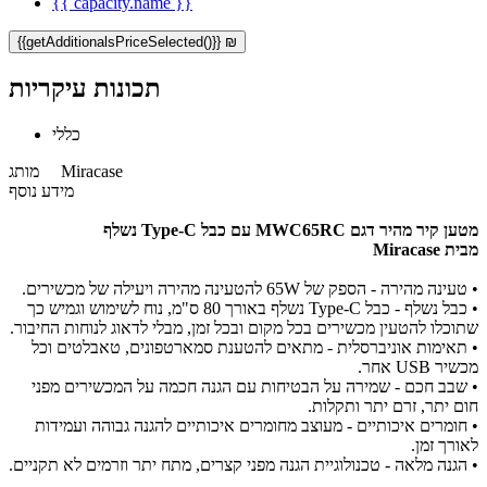
{{ capacity.name }}
{{getAdditionalsPriceSelected()}} ₪
תכונות עיקריות
כללי
Miracase
מותג
מידע נוסף
מטען קיר מהיר דגם MWC65RC עם כבל Type-C נשלף
מבית Miracase
• טעינה מהירה - הספק של 65W להטעינה מהירה ויעילה של מכשירים.
• כבל נשלף - כבל Type-C נשלף באורך 80 ס"מ, נוח לשימוש וגמיש כך
שתוכלו להטעין מכשירים בכל מקום ובכל זמן, מבלי לדאוג לנוחות החיבור.
• תאימות אוניברסלית - מתאים להטענת סמארטפונים, טאבלטים וכל
מכשיר USB אחר.
• שבב חכם - שמירה על הבטיחות עם הגנה חכמה על המכשירים מפני
חום יתר, זרם יתר ותקלות.
• חומרים איכותיים - מעוצב מחומרים איכותיים להגנה גבוהה ועמידות
לאורך זמן.
• הגנה מלאה - טכנולוגיית הגנה מפני קצרים, מתח יתר וזרמים לא תקניים.