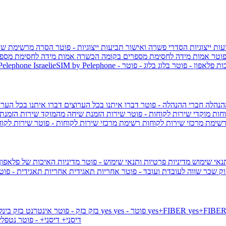
ות ייצוגיות
הסדרי פשרה ואישור תביעות ייצוגיות - פוטר
הסרה מרשימת שי
פוטר
אמות מידה לחסימת מספרים בקומה הכשרה
אמות מידה לחסימת מספר
ות פלאפון - פוטר
בלוג
בלוג - פוטר
 Pelephone
הנהלה
חברי ההנהלה - פוטר
דברו איתנו בכל הערוצים
דברו איתנו בכל הערו
וחות
מוקדי שירות לקוחות - פוטר
שירות הזמנת שיחה מהמוקד
שירות הזמנת
שימת מרכזי שירות לקוחות
רשימת מרכזי שירות לקוחות - פוטר
שירות לקוח
תנאי שימוש
מדיניות פרטיות ותנאי שימוש - פוטר
מדיניות האיכות של פלאפון
ק שכר שווה לעובדת ועובד - פוטר
אחריות תאגידית
אחריות תאגידית - פו
yes+FIBER
yes - פוטר
yes
144 - פוטר
בזק
בזק - פוטר
אינטרנט בזק בינל
דיסני+
דיסני+ - פוטר
נטפל