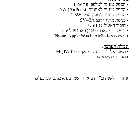
•
הספק טעינה לטלפון: עד 15W
•
הספק טעינה לאוזניות: 5W (AirPods)
•
הספק טעינה לשעון אפל: 2.5W
•
כניסת מתח וזרם: ‎9V⎓3A
•
חיבור חשמל: USB‑C
•
דרישות מתאם: QC3.0 או PD לפחות
•
תאימות: iPhone, Apple Watch, AirPods
תכולת הערכה
:
•
מטען אלחוטי מגנטי מתקפל MQIW610
•
מדריך למשתמש
אחריות לשנה ע"י היבואן הרשמי בנדא מגנטיקס בע"מ