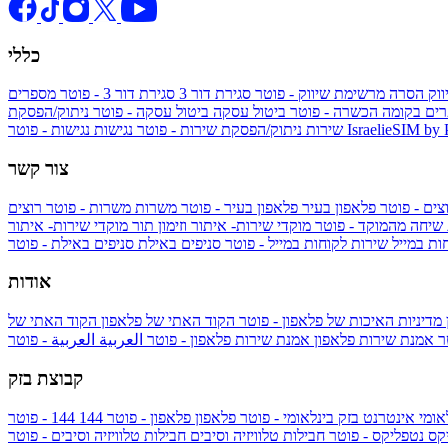
כללי
ווק
הסרה מרשימת שיווק - פוטר
סגירת דור 3
סגירת דור 3 - פוטר
מספרים
ים בקומה הכשרה - פוטר
ביטול עסקה
ביטול עסקה - פוטר
ניתוק/הפסקת
IsraelieSIM by
נגישות - פוטר
שירות
ניתוק/הפסקת שירות - פוטר
נגישות
צור קשר
צים - פוטר
פלאפון בעיר
פלאפון בעיר - פוטר
משרות
משרות - פוטר
רוצים
 שיחה מהמוקד - פוטר
מוקדי שירות- איתור וזימון תור
מוקדי שירות- איתור
ות במייל
שירות לקוחות במייל - פוטר
סניפים באילת
סניפים באילת - פוטר
אודות
מדיניות האיכות של פלאפון - פוטר
הקוד האתי של פלאפון
הקוד האתי של
טר
אמנת שירות פלאפון
אמנת שירות פלאפון - פוטר
العربية
العربية - פוטר
קבוצת בזק
אומי
אינטרנט בזק בינלאומי - פוטר
פלאפון
פלאפון - פוטר
144
יקס
נטפליקס - פוטר
חבילות טלוויזיה וסיבים
חבילות טלוויזיה וסיבים - פוטר