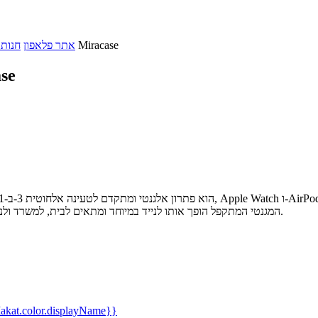
מטען אלחוטי מגנטי מתקפל 3 ב-1 מבית Miracase
אתר פלאפון
חנות 
מטען אלחוט
המגנטי המתקפל הופך אותו לנייד במיוחד ומתאים לבית, למשרד ולנסיעות, עם תאימות מלאה למכשירי אפל ונורית חיווי מובנית לנוחות מירבית.
kat.color.displayName}}