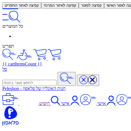
צה לאזור האישי
קפיצה לפוטר
קפיצה לאיזור המרכזי
קפיצה לאיזור התפריט
כל המוצרים
תפריט
{{ cartItemsCount }}
סל
חנות האונליין של פלאפון
-
Peleshop
אישי
אישי
חיפוש