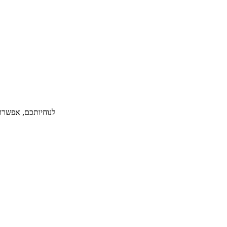
לנוחיותכם, אפשרות ל-36 תשלומים ללא תפיסת מסגרת אשראי תמורת תש