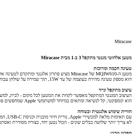
Miracase
מטען אלחוטי מגנטי מתקפל 3 ב-1 מבית Miracase​
טעינה חכמה ומרוכזת
מטען ה‑MQIW610 של Miracase מציע פתרון אלגנטי ומתקדם לטעינה אלחוטית 3‑ב‑1, המאפשר לטעון אייפון, Apple Watch ו‑AirPods בו־זמנית ובמקום אחד.
הוא מספק טעינה מהירה בעוצמה של עד 15W, תוך שמירה על שולחן עבודה מסודר ונקי מכבלים.
עיצוב מתקפל ונייד
העיצוב המגנטי המתקפל מאפשר לקחת את המטען לכל מקום - לבית, למשרד
הוא קומפקטי, קל לנשיאה ומתאים במיוחד למשתמשי Apple שמחפשים פתרון טעינה נוח, חכם ומסודר.
חוויית שימוש אלגנטית ובטוחה
עם תאימות מלאה למכשירי Apple, נורית חיווי מובנית וכניסת USB‑C, המטען מספק חוויית שימוש יציבה, בטוחה ונוחה.
לא צריך יותר שלושה כבלים שונים - הכול נטען יחד, בצורה מסודרת ואסתט
מפרט טכני
: