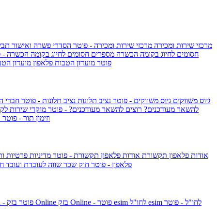
מרכזי שירות ומכירה
מרכזי שירות ומכירה - פוטר
הסדרי פשרה ואישור תביע
חסומים לחיוג בקומה הכשרה
מספרים חסומים לחיוג בקומה הכשרה - 
IsraelieSIM by Pelephone - פוטר
מועדון הטבות פלאפון
מועדון הטב
גיוס משווקים
גיוס משווקים - פוטר
נציב תלונות
נציב תלונות - פוטר
חברי ה
להשאר מעודכנים?
רוצים להשאר מעודכנים? - פוטר
מוקדי שירות לק
וזימון תור - פוטר
ר
אודות פלאפון תקשורת
אודות פלאפון תקשורת - פוטר
מדיניות פרטיות ו
פלאפון - פוטר
חוק שכר שווה לעובדת ועובד
חו
esim לחו"ל - פוטר
esim לחו"ל
בזק Online - פוטר
בזק Online
yes+FIBER - פוטר