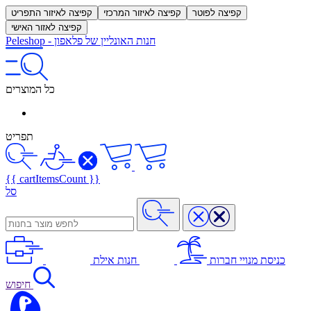
קפיצה לפוטר
קפיצה לאיזור המרכזי
קפיצה לאיזור התפריט
קפיצה לאזור האישי
חנות האונליין של פלאפון
-
Peleshop
כל המוצרים
תפריט
{{ cartItemsCount }}
סל
כניסת מנויי חברות
חנות אילת
חיפוש