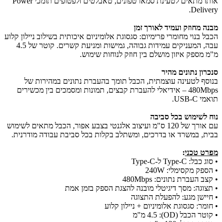
אותו מתאים לטעינת סמארטפונים, טאבלטים ולפטופים תומכי Power
Delivery.
מבנה מחוזק ועמיד לאורך זמן
הכבל בנוי מחומרי פרימיום: סגסוגת אלומיניום איכותית בשילוב ניילון קלוע
עבה, המעניקים עמידות גבוהה, גמישות ומניעת קשרים. קוטר של 4.5
מ"מ מספק איזון מושלם בין חוזק לנוחות שימוש.
סנכרון נתונים מהיר
בנוסף לטעינה עוצמתית, הכבל תומך בהעברת נתונים במהירות של
‎480Mbps‎ – אידיאלי להעברת קבצים, תמונות ומסמכים בין מכשירים
תואמי USB‑C.
נוח לשימוש בכל סביבה
עם אורך של 120 ס"מ ועיצוב אלגנטי בצבע אפור, הכבל מתאים לשימוש
בבית, במשרד או בדרכים, ומשתלב בקלות בכל סביבת עבודה מודרנית.
מפרט טכני
:
•
סוג כבל: Type‑C ל‑Type‑C
•
הספק מקסימלי: ‎240W
•
קצב העברת נתונים: ‎480Mbps
•
תצוגה: מסך דיגיטלי מובנה להצגת הספק בזמן אמת
•
חיישן מגע: להפעלת התצוגה
•
חומר: סגסוגת אלומיניום + ניילון קלוע
•
קוטר הכבל (OD): ‎4.5 מ"מ