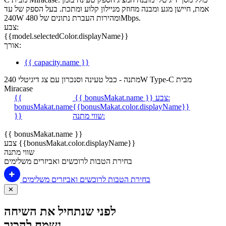
אמת, חיישן מגע ומבנה מחוזק מניילון קלוע ומתכת. בעל הספק של עד
240W ומהירות העברת נתונים של 480Mbps.
צבע:
{{model.selectedColor.displayName}}
אורך:
{{ capacity.name }}
מתנה - כבל טעינה וסנכרון עם צג דיגיטלי 240W Type-C מבית
Miracase
צבע:
{{ bonusMakat.name }}
{{
bonusMakat.name
{{bonusMakat.color.displayName}}
שווי מתנה:
}}
{{ bonusMakat.name }}
צבע {{bonusMakat.color.displayName}}
שווי מתנה
בחירת הטבות לרוכשים ואביזרים משלימים
בחירת הטבות לרוכשים ואביזרים משלימים
✕
לפני שנתחיל את השיחה
נשמח להכיר