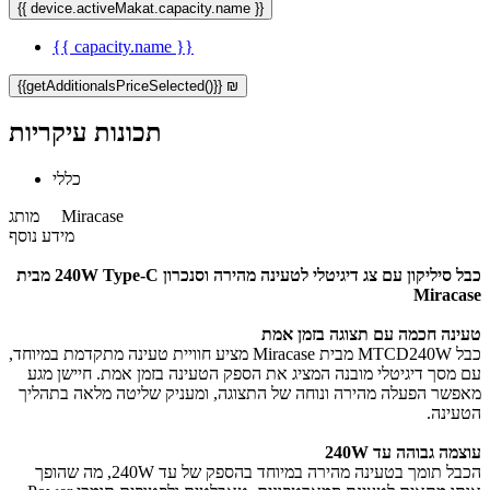
{{ device.activeMakat.capacity.name }}
{{ capacity.name }}
{{getAdditionalsPriceSelected()}} ₪
תכונות עיקריות
כללי
Miracase
מותג
מידע נוסף
כבל סיליקון עם צג דיגיטלי לטעינה מהירה וסנכרון 240W Type-C מבית
Miracase
טעינה חכמה עם תצוגה בזמן אמת
כבל MTCD240W מבית Miracase מציע חוויית טעינה מתקדמת במיוחד,
עם מסך דיגיטלי מובנה המציג את הספק הטעינה בזמן אמת. חיישן מגע
מאפשר הפעלה מהירה ונוחה של התצוגה, ומעניק שליטה מלאה בתהליך
הטעינה.
עוצמה גבוהה עד 240W
הכבל תומך בטעינה מהירה במיוחד בהספק של עד ‎240W‎, מה שהופך