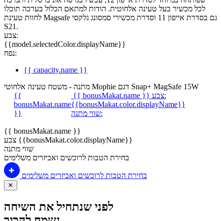
לכל מכשיר בעל טעינה אלחוטית. הודות למתאם הכלול בערכה תוכלו
לחוות טעינת Magsafe גם בסדרת אייפון 11 וסדרת מכשירי סמסונג גלקסי
S21.
צבע:
{{model.selectedColor.displayName}}
נפח:
{{ capacity.name }}
מתנה - משטח טעינה אלחוטי Mophie דגם Snap+ MagSafe 15W
צבע:
{{ bonusMakat.name }}
{{
bonusMakat.name
{{bonusMakat.color.displayName}}
שווי מתנה:
}}
{{ bonusMakat.name }}
צבע {{bonusMakat.color.displayName}}
שווי מתנה
בחירת הטבות לרוכשים ואביזרים משלימים
בחירת הטבות לרוכשים ואביזרים משלימים
✕
לפני שנתחיל את השיחה
נשמח להכיר