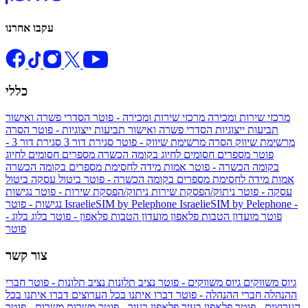
עקבו אחרנו
כללי
מרכזי שירות ומכירה
מרכזי שירות ומכירה - פוטר
הסדרי פשרה ואישור
תביעות ייצוגיות
הסדרי פשרה ואישור תביעות ייצוגיות - פוטר
הסרה
מרשימת שיווק
הסרה מרשימת שיווק - פוטר
סגירת דור 3
סגירת דור 3 -
פוטר
מספרים חסומים לחיוג בקומה הכשרה
מספרים חסומים לחיוג
בקומה הכשרה - פוטר
אמות מידה לחסימת מספרים בקומה הכשרה
אמות מידה לחסימת מספרים בקומה הכשרה - פוטר
ביטול עסקה
ביטול
עסקה - פוטר
ניתוק/הפסקת שירות
ניתוק/הפסקת שירות - פוטר
נגישות
IsraelieSIM by Pelephone -
IsraelieSIM by Pelephone
נגישות - פוטר
פוטר
מועדון הטבות פלאפון
מועדון הטבות פלאפון - פוטר
בלוג
בלוג -
פוטר
צור קשר
גיוס משווקים
גיוס משווקים - פוטר
נציב תלונות
נציב תלונות - פוטר
חברי
ההנהלה
חברי ההנהלה - פוטר
דברו איתנו בכל הערוצים
דברו איתנו בכל
הערוצים - פוטר
פלאפון בעיר
פלאפון בעיר - פוטר
משרות
משרות - פוטר