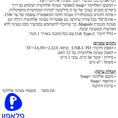
המתאמים בכל מכשיר תומך טעינת אלחוטית Qi.
•
המטען האלחוטי +Snap מאפשר טעינה אלחוטית ושימוש גם דרך
כיסויים ומגנים בעובי של עד 3 מילימטר לנוחות ושימושיות מקסימלית.
•
פותח והונדס בטכנולוגיית טעינה חזקה המאפשרת עוצמה של עד 15W.
•
אוניברסלי בכל צורה שתרצו, גם אפשרות טעינה אלחוטית רגילה וגם
טעינה מגנטית Magsafe, כך שתוכלו להשתמש במכשיר בזמן טעינה ללא
הפרעות ובטעינה יציבה.
•
כולל חיבור Usb Type-C עם כבל מובנה באורך 1 מטר.
נתונים טכניים
:
•
הספק וחיבור: USB-C PD: כניסה 5V=3A,9V=2.22A
•
הספק טעינה אלחוטית: עד 15 וואט
•
מידות : קוטר 56 מ"מ, עובי 5 מ"מ
•
משקל : 47 גרם
תכולת ערכה
:
•
מטען אלחוטי +Snap
•
מתאמי +Snap
•
ערכת התקנה
סוג מוצר
משטח טעינה אלחוטי