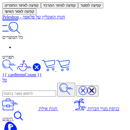
קפיצה לפוטר
קפיצה לאיזור המרכזי
קפיצה לאיזור התפריט
קפיצה לאזור האישי
חנות האונליין של פלאפון
-
Peleshop
כל המוצרים
תפריט
{{ cartItemsCount }}
סל
כניסת מנויי חברות
חנות אילת
חיפוש