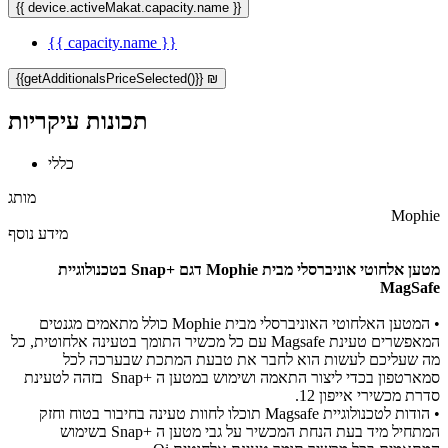
{{ device.activeMakat.capacity.name }}
{{ capacity.name }}
{{getAdditionalsPriceSelected()}} ₪
תכונות עיקריות
כללי
מותג
Mophie
מידע נוסף
מטען אלחוטי אוניברסלי מבית Mophie דגם +Snap בטכנולוגיית
MagSafe
•
המטען האלחוטי האוניברסלי מבית Mophie כולל מתאמים מגנטים
המאפשרים טעינת Magsafe עם כל מכשיר התומך בטעינה אלחוטית, כל
מה שעליכם לעשות הוא לחבר את טבעת המתכת שבערכה לכל
סמארטפון בכדי ליצור התאמה ושימוש במטען ה +Snap בזהה לטעינת
סדרת מכשירי אייפון 12.
•
הודות לטכנולוגיית Magsafe תוכלו לחוות טעינה בחיבור בטוח וחזק
המתחיל מיד בעת הנחת המכשיר על גבי מטען ה +Snap בשימוש