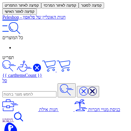
קפיצה לפוטר
קפיצה לאיזור המרכזי
קפיצה לאיזור התפריט
קפיצה לאזור האישי
חנות האונליין של פלאפון
-
Peleshop
כל המוצרים
תפריט
{{ cartItemsCount }}
סל
כניסת מנויי חברות
חנות אילת
חיפוש