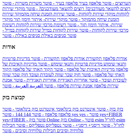
הערוצים - פוטר
פלאפון בעיר
פלאפון בעיר - פוטר
משרות
משרות - פוטר
רוצים להשאר מעודכנים?
רוצים להשאר מעודכנים? - פוטר
מוקדי שירות
לקוחות
מוקדי שירות לקוחות - פוטר
שירות הזמנת שיחה מהמוקד
שירות
הזמנת שיחה מהמוקד - פוטר
מוקדי שירות- איתור וזימון תור
מוקדי
שירות- איתור וזימון תור - פוטר
רשימת מרכזי שירות לקוחות
רשימת
מרכזי שירות לקוחות - פוטר
שירות לקוחות במייל
שירות לקוחות במייל -
פוטר
סניפים באילת
סניפים באילת - פוטר
אודות
אודות פלאפון תקשורת
אודות פלאפון תקשורת - פוטר
מדיניות פרטיות
ותנאי שימוש
מדיניות פרטיות ותנאי שימוש - פוטר
מדיניות האיכות של
פלאפון
מדיניות האיכות של פלאפון - פוטר
הקוד האתי של פלאפון
הקוד
האתי של פלאפון - פוטר
חוק שכר שווה לעובדת ועובד
חוק שכר שווה
לעובדת ועובד - פוטר
אחריות תאגידית
אחריות תאגידית - פוטר
אמנת
שירות פלאפון
אמנת שירות פלאפון - פוטר
العربية
العربية - פוטר
קבוצת בזק
בזק
בזק - פוטר
אינטרנט בזק בינלאומי
אינטרנט בזק בינלאומי - פוטר
yes+FIBER
yes - פוטר
yes
144 - פוטר
פלאפון
פלאפון - פוטר
144
esim
esim לחו"ל
בזק Online - פוטר
בזק Online
yes+FIBER - פוטר
לחו"ל - פוטר
דיסני+
דיסני+ - פוטר
נטפליקס
נטפליקס - פוטר
חבילות
טלוויזיה וסיבים
חבילות טלוויזיה וסיבים - פוטר