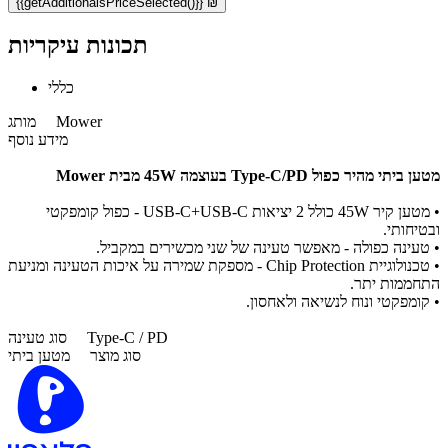
{{getAdditionalsPriceSelected()}} ₪
תכונות עיקריות
כללי
Mower
מותג
מידע נוסף
מטען ביתי מהיר כפול Type-C/PD בעוצמה 45W מבית Mower
• מטען קיר 45W כולל 2 יציאות USB-C+USB-C - כפול קומפקטי
ובטיחותי.
• טעינה כפולה - מאפשר טעינה של שני מכשירים במקביל.
• טכנולוגיית Chip Protection - מספקת שמירה על איכות הטעינה ומניעת
התחממות יתר.
• קומפקטי ונוח לנשיאה ולאחסון.
Type-C / PD
סוג טעינה
סוג מוצר
מטען ביתי