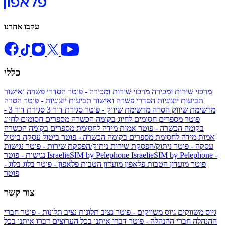
עקבו אחרנו
כללי
מרכזי שירות ומכירה
מרכזי שירות ומכירה - פוטר
הסדרי פשרה ואישור
תביעות ייצוגיות
הסדרי פשרה ואישור תביעות ייצוגיות - פוטר
הסרה
מרשימת שיווק
הסרה מרשימת שיווק - פוטר
סגירת דור 3
סגירת דור 3 -
פוטר
מספרים חסומים לחיוג בקומה הכשרה
מספרים חסומים לחיוג
בקומה הכשרה - פוטר
אמות מידה לחסימת מספרים בקומה הכשרה
אמות מידה לחסימת מספרים בקומה הכשרה - פוטר
ביטול עסקה
ביטול
עסקה - פוטר
ניתוק/הפסקת שירות
ניתוק/הפסקת שירות - פוטר
נגישות
IsraelieSIM by Pelephone -
IsraelieSIM by Pelephone
נגישות - פוטר
פוטר
מועדון הטבות פלאפון
מועדון הטבות פלאפון - פוטר
בלוג
בלוג -
פוטר
צור קשר
גיוס משווקים
גיוס משווקים - פוטר
נציב תלונות
נציב תלונות - פוטר
חברי
ההנהלה
חברי ההנהלה - פוטר
דברו איתנו בכל הערוצים
דברו איתנו בכל