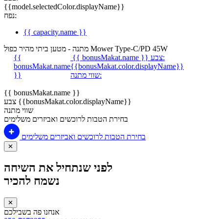
{{model.selectedColor.displayName}}
נפח:
{{ capacity.name }}
מתנה - מטען ביתי מהיר כפול Mower Type-C/PD 45W
צבע:
{{ bonusMakat.name }}
{{
bonusMakat.name
{{bonusMakat.color.displayName}}
שווי מתנה:
}}
{{ bonusMakat.name }}
צבע {{bonusMakat.color.displayName}}
שווי מתנה
בחירת הטבות לרוכשים ואביזרים משלימים
בחירת הטבות לרוכשים ואביזרים משלימים
✕
לפני שנתחיל את השיחה
נשמח להכיר
✕
אנחנו פה בשבילכם