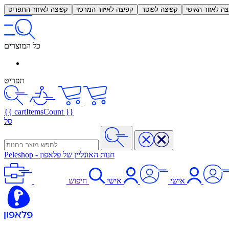
צה לאזור האישי
קפיצה לפוטר
קפיצה לאיזור המרכזי
קפיצה לאיזור התפריט
כל המוצרים
תפריט
{{ cartItemsCount }}
סל
חנות האונליין של פלאפון
-
Peleshop
אישי
אישי
חיפוש