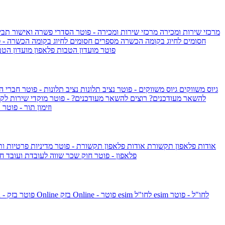
מרכזי שירות ומכירה
מרכזי שירות ומכירה - פוטר
הסדרי פשרה ואישור תביע
חסומים לחיוג בקומה הכשרה
מספרים חסומים לחיוג בקומה הכשרה - 
IsraelieSIM by Pelephone - פוטר
מועדון הטבות פלאפון
מועדון הטב
גיוס משווקים
גיוס משווקים - פוטר
נציב תלונות
נציב תלונות - פוטר
חברי ה
להשאר מעודכנים?
רוצים להשאר מעודכנים? - פוטר
מוקדי שירות לק
וזימון תור - פוטר
ר
אודות פלאפון תקשורת
אודות פלאפון תקשורת - פוטר
מדיניות פרטיות ו
פלאפון - פוטר
חוק שכר שווה לעובדת ועובד
חו
esim לחו"ל - פוטר
esim לחו"ל
בזק Online - פוטר
בזק Online
yes+FIBER - פוטר