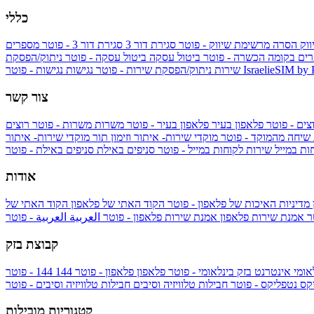
כללי
ווק
הסרה מרשימת שיווק - פוטר
סגירת דור 3
סגירת דור 3 - פוטר
מספרים
ים בקומה הכשרה - פוטר
ביטול עסקה
ביטול עסקה - פוטר
ניתוק/הפסקת
IsraelieSIM by
נגישות - פוטר
שירות
ניתוק/הפסקת שירות - פוטר
נגישות
צור קשר
צים - פוטר
פלאפון בעיר
פלאפון בעיר - פוטר
משרות
משרות - פוטר
רוצים
 שיחה מהמוקד - פוטר
מוקדי שירות- איתור וזימון תור
מוקדי שירות- איתור
ות במייל
שירות לקוחות במייל - פוטר
סניפים באילת
סניפים באילת - פוטר
אודות
מדיניות האיכות של פלאפון - פוטר
הקוד האתי של פלאפון
הקוד האתי של
טר
אמנת שירות פלאפון
אמנת שירות פלאפון - פוטר
العربية
العربية - פוטר
קבוצת בזק
אומי
אינטרנט בזק בינלאומי - פוטר
פלאפון
פלאפון - פוטר
144
יקס
נטפליקס - פוטר
חבילות טלוויזיה וסיבים
חבילות טלוויזיה וסיבים - פוטר
קטגוריות מובילות