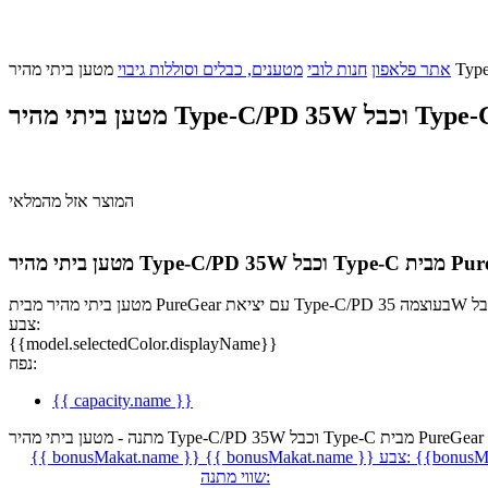
אתר פלאפון
חנות לובי
מטענים, כבלים וסוללות גיבוי
המוצר אזל מהמלאי
כבל Type-C מבית PureGear
צבע:
{{model.selectedColor.displayName}}
נפח:
{{ capacity.name }}
מתנה - מטען ביתי מהיר Type-C/PD 35W וכבל Type-C מבית PureGear
{{bonusMa
צבע:
{{ bonusMakat.name }}
{{ bonusMakat.name }}
שווי מתנה: