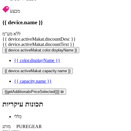
מבצע
{{ device.name }}
ללא מע"מ
{{ device.activeMakat.discountDesc }}
{{ device.activeMakat.discountText }}
{{ device.activeMakat.color.displayName }}
{{ color.displayName }}
{{ device.activeMakat.capacity.name }}
{{ capacity.name }}
{{getAdditionalsPriceSelected()}} ₪
תכונות עיקריות
כללי
PUREGEAR
מותג