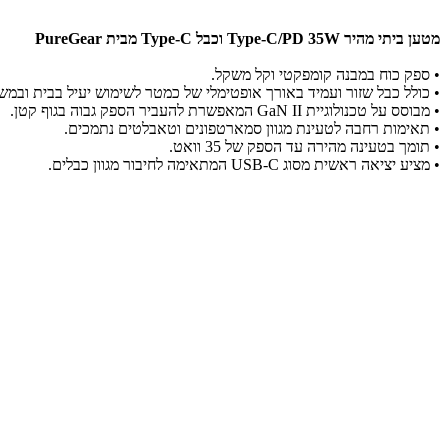
מטען ביתי מהיר Type-C/PD 35W וכבל Type-C מבית PureGear
• ספק כוח במבנה קומפקטי וקל משקל.
• כולל כבל שזור ועמיד באורך אופטימלי של כמטר לשימוש יעיל בבית ובמש
• מבוסס על טכנולוגיית GaN II המאפשרת להעביר הספק גבוה בגוף קטן.
• תאימות רחבה לטעינת מגוון סמארטפונים וטאבלטים נתמכים.
• תומך בטעינה מהירה עד הספק של 35 וואט.
• מציע יציאה ראשית מסוג USB-C המתאימה לחיבור מגוון כבלים.