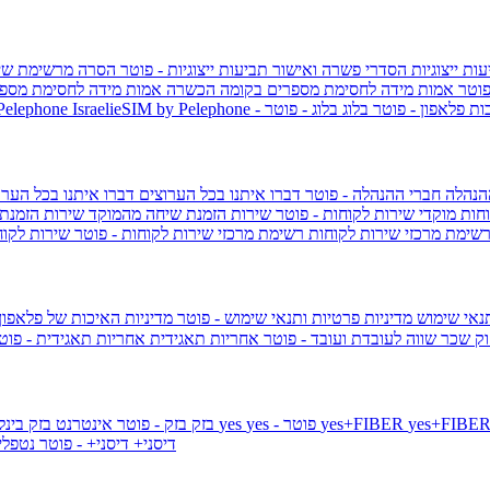
ות ייצוגיות
הסדרי פשרה ואישור תביעות ייצוגיות - פוטר
הסרה מרשימת שי
פוטר
אמות מידה לחסימת מספרים בקומה הכשרה
אמות מידה לחסימת מספר
ות פלאפון - פוטר
בלוג
בלוג - פוטר
 Pelephone
הנהלה
חברי ההנהלה - פוטר
דברו איתנו בכל הערוצים
דברו איתנו בכל הערו
וחות
מוקדי שירות לקוחות - פוטר
שירות הזמנת שיחה מהמוקד
שירות הזמנת
שימת מרכזי שירות לקוחות
רשימת מרכזי שירות לקוחות - פוטר
שירות לקוח
תנאי שימוש
מדיניות פרטיות ותנאי שימוש - פוטר
מדיניות האיכות של פלאפון
ק שכר שווה לעובדת ועובד - פוטר
אחריות תאגידית
אחריות תאגידית - פו
yes+FIBER
yes - פוטר
yes
144 - פוטר
בזק
בזק - פוטר
אינטרנט בזק בינל
דיסני+
דיסני+ - פוטר
נטפל