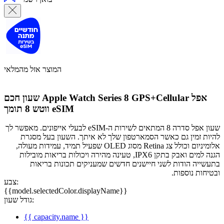
המוצר אזל מהמלאי
אפל
שעון חכם Apple Watch Series 8 GPS+Cellular
ווטש 8 תומך eSIM
שעון אפל סדרה 8 המתאים לשירות ה-eSIM לבעלי אייפונים. מאפשר לך
להיות זמין גם כאשר הסמארטפון שלך לא איתך. השעון בעל מסגרת
אלומיניום וכולל צג Retina מסוג OLED שפעיל תמיד, עמידות מעולה,
הגנה למים ואבק בתקן IPX6, טעינה מהירה ויכולות בריאות מובילות
בתעשייה הודות לשני חיישנים חדשים שמעניקים תכונות בריאות
ובטיחות נוספות.
צבע:
{{model.selectedColor.displayName}}
גודל שעון:
{{ capacity.name }}