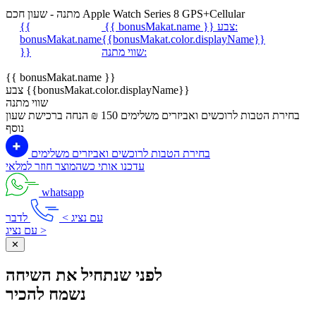
מתנה - שעון חכם Apple Watch Series 8 GPS+Cellular
צבע:
{{ bonusMakat.name }}
{{
bonusMakat.name
{{bonusMakat.color.displayName}}
שווי מתנה:
}}
{{ bonusMakat.name }}
צבע {{bonusMakat.color.displayName}}
שווי מתנה
בחירת הטבות לרוכשים ואביזרים משלימים
150 ₪ הנחה ברכישת שעון
נוסף
בחירת הטבות לרוכשים ואביזרים משלימים
עדכנו אותי כשהמוצר חוזר למלאי
whatsapp
עם נציג >
לדבר
עם נציג >
✕
לפני שנתחיל את השיחה
נשמח להכיר