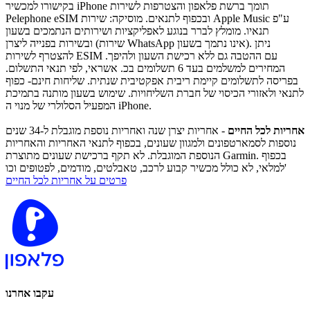
בקישורו למכשיר iPhone תומך ברשת פלאפון והצטרפות לשירות
Pelephone eSIM ובכפוף לתנאים. מוסיקה: שירות Apple Music ע"פ
תנאיו. מומלץ לברר בנוגע לאפליקציות ושירותים הנתמכים בשעון
ובשירות בפנייה ליצרן (שירות WhatsApp אינו נתמך בשעון). ניתן
להצטרף לשירות ESIM עם ההטבה גם ללא רכישת השעון ולהיפך.
המחירים למשלמים בעד 6 תשלומים בכ. אשראי, לפי תנאי התשלום.
בפריסה לתשלומים קיימת ריבית אפקטיבית שנתית. שליחות חינם- כפוף
לתנאי ולאזורי הכיסוי של חברת השליחויות. שימוש בשעון מותנה בתמיכת
המפעיל הסלולרי של מנוי ה iPhone.
אחריות לכל החיים
- אחריות יצרן שנה ואחריות נוספת מוגבלת ל-34 שנים
נוספות לסמארטפונים ולמגוון שעונים, בכפוף לתנאי האחריות והאחריות
הנוספת המוגבלת. לא תקף ברכישת שעונים מתוצרת Garmin. בכפוף
למלאי, לא כולל מכשיר קבוע לרכב, טאבלטים, מודמים, לפטופים וכו'
פרטים על אחריות לכל החיים
עקבו אחרנו