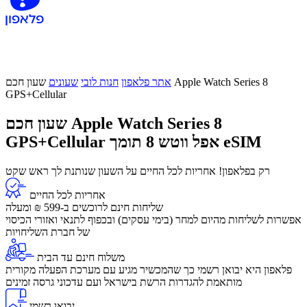
אתר פלאפון
חנות לובי
שעונים
שעון חכם Apple Watch Series 8
GPS+Cellular
שעון חכם Apple Watch Series 8
אפל ווטש 8 תומך eSIM
GPS+Cellular
רק בפלאפון! אחריות לכל החיים על השעון שנותנת לך ראש שקט
אחריות לכל החיים
שליחות חינם לרוכשים ב-599 ₪ ומעלה
​אפשרות לשליחות מהיום למחר (בימי עסקים) ובכפוף לתנאי ואזורי הכיסוי
של חברת השליחויות
משלוח חינם עד הבית
פלאפון היא יבואן רשמי כך שהמכשיר מגיע עם מערכת הפעלה מקורית
מותאמת להגדרות הרשת בישראל ועם עדכוני גרסה זמינים
יבואן רשמי