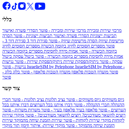
כללי
מרכזי שירות ומכירה
מרכזי שירות ומכירה - פוטר
הסדרי פשרה ואישור
תביעות ייצוגיות
הסדרי פשרה ואישור תביעות ייצוגיות - פוטר
הסרה
מרשימת שיווק
הסרה מרשימת שיווק - פוטר
סגירת דור 3
סגירת דור 3 -
פוטר
מספרים חסומים לחיוג בקומה הכשרה
מספרים חסומים לחיוג
בקומה הכשרה - פוטר
אמות מידה לחסימת מספרים בקומה הכשרה
אמות מידה לחסימת מספרים בקומה הכשרה - פוטר
ביטול עסקה
ביטול
עסקה - פוטר
ניתוק/הפסקת שירות
ניתוק/הפסקת שירות - פוטר
נגישות
IsraelieSIM by Pelephone -
IsraelieSIM by Pelephone
נגישות - פוטר
פוטר
מועדון הטבות פלאפון
מועדון הטבות פלאפון - פוטר
בלוג
בלוג -
פוטר
צור קשר
גיוס משווקים
גיוס משווקים - פוטר
נציב תלונות
נציב תלונות - פוטר
חברי
ההנהלה
חברי ההנהלה - פוטר
דברו איתנו בכל הערוצים
דברו איתנו בכל
הערוצים - פוטר
פלאפון בעיר
פלאפון בעיר - פוטר
משרות
משרות - פוטר
רוצים להשאר מעודכנים?
רוצים להשאר מעודכנים? - פוטר
מוקדי שירות
לקוחות
מוקדי שירות לקוחות - פוטר
שירות הזמנת שיחה מהמוקד
שירות
הזמנת שיחה מהמוקד - פוטר
מוקדי שירות- איתור וזימון תור
מוקדי