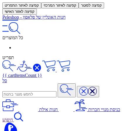
קפיצה לפוטר
קפיצה לאיזור המרכזי
קפיצה לאיזור התפריט
קפיצה לאזור האישי
חנות האונליין של פלאפון
-
Peleshop
כל המוצרים
תפריט
{{ cartItemsCount }}
סל
כניסת מנויי חברות
חנות אילת
חיפוש