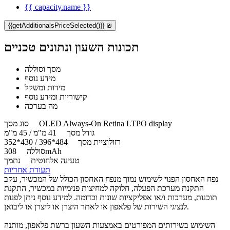
{{ capacity.name }}
{{getAdditionalsPriceSelected()}} ₪
תכונות השעון ונתונים טכניים
מסך וסוללה
מידע נוסף
מידות ומשקל
קישוריות ומידע נוסף
מה בערכה
OLED Always-On Retina LTPO display
סוג מסך
גודל מסך
41 מ"מ / 45 מ"מ
רזולוציית מסך
484*396 / 430*352
308mAh
סוללה
טעינה אלחוטית
נתמך
תעודת אחריות
נפח האחסון הפנוי לשימוש נמוך מנפח האחסון הכולל של המכשיר, עקב
התקנת מערכת הפעלה, חלוקה למחיצות פנימיות במכשיר, התקנת
תוכנות, מערכות ו/או אפליקציות שונות וכדומה. למידע נוסף ניתן לפנות
לנציגי השירות של פלאפון או לאתר היצרן או ליצרן או ליבואן.
השימוש בשירותים המפורטים באמצעות השעון ברשת פלאפון, מותנה