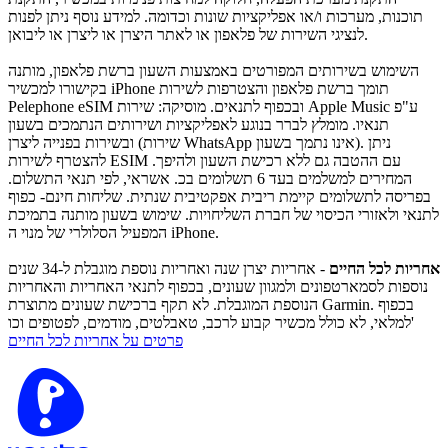
תוכנות, מערכות ו/או אפליקציות שונות וכדומה. למידע נוסף ניתן לפנות
לנציגי השירות של פלאפון או לאתר היצרן או ליצרן או ליבואן.
השימוש בשירותים המפורטים באמצעות השעון ברשת פלאפון, מותנה
בקישורו למכשיר iPhone תומך ברשת פלאפון והצטרפות לשירות
Pelephone eSIM ובכפוף לתנאים. מוסיקה: שירות Apple Music ע"פ
תנאיו. מומלץ לברר בנוגע לאפליקציות ושירותים הנתמכים בשעון
ובשירות בפנייה ליצרן (שירות WhatsApp אינו נתמך בשעון). ניתן
להצטרף לשירות ESIM עם ההטבה גם ללא רכישת השעון ולהיפך.
המחירים למשלמים בעד 6 תשלומים בכ. אשראי, לפי תנאי התשלום.
בפריסה לתשלומים קיימת ריבית אפקטיבית שנתית. שליחות חינם- כפוף
לתנאי ולאזורי הכיסוי של חברת השליחויות. שימוש בשעון מותנה בתמיכת
המפעיל הסלולרי של מנוי ה iPhone.
אחריות לכל החיים
- אחריות יצרן שנה ואחריות נוספת מוגבלת ל-34 שנים
נוספות לסמארטפונים ולמגוון שעונים, בכפוף לתנאי האחריות והאחריות
הנוספת המוגבלת. לא תקף ברכישת שעונים מתוצרת Garmin. בכפוף
למלאי, לא כולל מכשיר קבוע לרכב, טאבלטים, מודמים, לפטופים וכו'
פרטים על אחריות לכל החיים