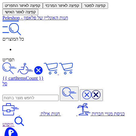
קפיצה לפוטר
קפיצה לאיזור המרכזי
קפיצה לאיזור התפריט
קפיצה לאזור האישי
חנות האונליין של פלאפון
-
Peleshop
כל המוצרים
תפריט
{{ cartItemsCount }}
סל
כניסת מנויי חברות
חנות אילת
חיפוש