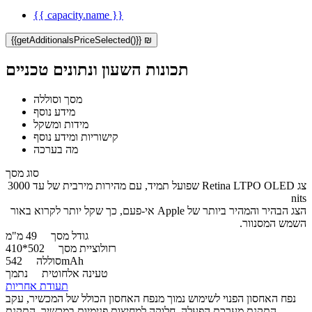
{{ capacity.name }}
{{getAdditionalsPriceSelected()}} ₪
תכונות השעון ונתונים טכניים
מסך וסוללה
מידע נוסף
מידות ומשקל
קישוריות ומידע נוסף
מה בערכה
סוג מסך
צג Retina LTPO OLED שפועל תמיד, עם מהירות מירבית של עד ‎3000
nits
הצג הבהיר והמהיר ביותר של Apple אי-פעם, כך שקל יותר לקרוא באור
השמש המסנוור.
גודל מסך
49 מ"מ
רזולוציית מסך
502*410
542mAh
סוללה
טעינה אלחוטית
נתמך
תעודת אחריות
נפח האחסון הפנוי לשימוש נמוך מנפח האחסון הכולל של המכשיר, עקב
התקנת מערכת הפעלה, חלוקה למחיצות פנימיות במכשיר, התקנת