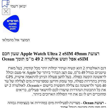
יבואן רשמי
המוצר אזל מהמלאי
שעון חכם Apple Watch Ultra 2 eSIM 49mm רצועת
אפל ווטש אולטרה 2 49 מ"מ תומך eSIM
Ocean
דגם האולטרה 2 הוא קשיח ועתיר יכולות יותר מכל קודמיו, בעל מארז
טיטניום בגודל 49 מ"מ, עם הצג הבהיר ביותר של Apple אי-פעם וכולל
לראשונה הקשה כפולה. בעל לחצן פעולה הניתן להתאמה אישית, GPS
מדויק בתדירות כפולה, ומד עומק וחיישן טמפרטורת מים לצלילה של עד
40 מטר ולראשונה גם צלילה חופשית ביישום +Oceanic. לאולטרה 2 יש
את כל התכונות הנהדרות שיעזרו לכם להישאר פעילים, בריאים
ומחוברים ויש לו גם את חיי הסוללה הארוכים ביותר.
- רצועת Ocean
- מצויינת לפעילויות מים במהירות או בעצימות גבוהה
כמו סקי מים ומגיעה בגודל אחיד.