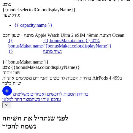
צבע:
{{model.selectedColor.displayName}}
גודל שעון:
{{ capacity.name }}
מתנה - שעון חכם Apple Watch Ultra 2 eSIM 49mm רצועת Ocean
צבע:
{{ bonusMakat.name }}
{{
bonusMakat.name
{{bonusMakat.color.displayName}}
שווי מתנה:
}}
{{ bonusMakat.name }}
צבע {{bonusMakat.color.displayName}}
שווי מתנה
בחירת הטבות לרוכשים ואביזרים משלימים
אוזניות AirPods 4 ב499
ש"ח בלבד
בחירת הטבות לרוכשים ואביזרים משלימים
עדכנו אותי כשהמוצר חוזר למלאי
✕
לפני שנתחיל את השיחה
נשמח להכיר