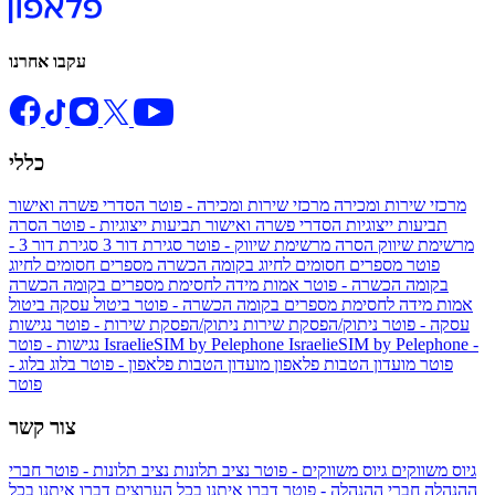
עקבו אחרנו
כללי
מרכזי שירות ומכירה
מרכזי שירות ומכירה - פוטר
הסדרי פשרה ואישור
תביעות ייצוגיות
הסדרי פשרה ואישור תביעות ייצוגיות - פוטר
הסרה
מרשימת שיווק
הסרה מרשימת שיווק - פוטר
סגירת דור 3
סגירת דור 3 -
פוטר
מספרים חסומים לחיוג בקומה הכשרה
מספרים חסומים לחיוג
בקומה הכשרה - פוטר
אמות מידה לחסימת מספרים בקומה הכשרה
אמות מידה לחסימת מספרים בקומה הכשרה - פוטר
ביטול עסקה
ביטול
עסקה - פוטר
ניתוק/הפסקת שירות
ניתוק/הפסקת שירות - פוטר
נגישות
IsraelieSIM by Pelephone -
IsraelieSIM by Pelephone
נגישות - פוטר
פוטר
מועדון הטבות פלאפון
מועדון הטבות פלאפון - פוטר
בלוג
בלוג -
פוטר
צור קשר
גיוס משווקים
גיוס משווקים - פוטר
נציב תלונות
נציב תלונות - פוטר
חברי
ההנהלה
חברי ההנהלה - פוטר
דברו איתנו בכל הערוצים
דברו איתנו בכל