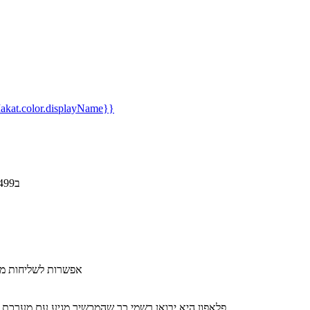
kat.color.displayName}}
אוזניות AirPods 4 ב499 ש"ח בלבד
​אפשרות לשליחות מה
פלאפון היא יבואן רשמי כך שהמכשיר מגיע עם מערכת 