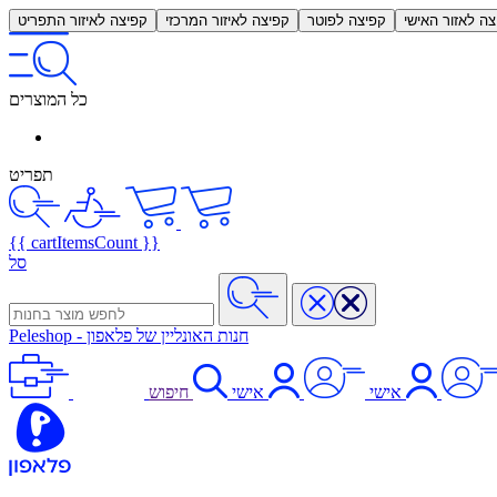
צה לאזור האישי
קפיצה לפוטר
קפיצה לאיזור המרכזי
קפיצה לאיזור התפריט
כל המוצרים
תפריט
{{ cartItemsCount }}
סל
חנות האונליין של פלאפון
-
Peleshop
אישי
אישי
חיפוש