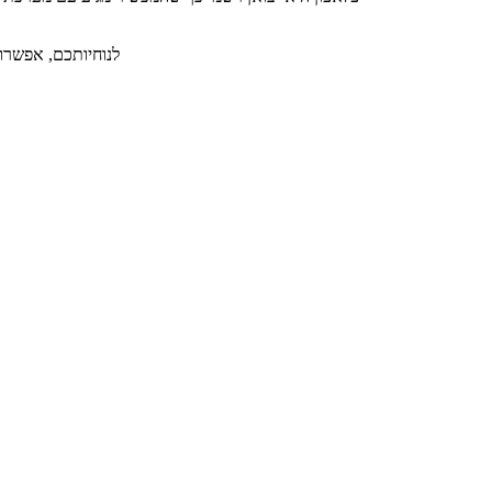
לנוחיותכם, אפשרות ל-36 תשלומים ללא תפיסת מסגרת אשראי תמורת תש