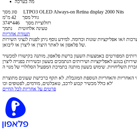
מה בערכה
LTPO3 OLED Always-on Retina display 2000 Nits
סוג מסך
גודל מסך
42 מ"מ
רזולוציית מסך
446*374
טעינה אלחוטית
נתמך
תעודת אחריות
 ו/או אפליקציות שונות וכדומה. למידע נוסף ניתן לפנות לנציגי השירות
של פלאפון או לאתר היצרן או ליצרן או ליבואן.
צעות השעון ברשת פלאפון, מותנה בקישורו למכשיר iPhone תומך ברשת פלאפון והצטרפות לשירות Pelephone eSIM ובכפוף לתנאים. מוסיקה: שירות Apple Music ע"פ תנאיו. מומלץ לברר
בנוגע לאפליקציות ושירותים הנתמכים בשעון ובשירות בפנייה ליצרן (שירות WhatsApp אינו נתמך בשעון). ניתן להצטרף לשירות ESIM עם ההטבה גם ללא רכישת השעון ולהיפך. המחירים למשלמים בעד 6 תשלומים בכ.
עונים, בכפוף לתנאי האחריות והאחריות הנוספת המוגבלת. לא תקף ברכישת שעונים מתוצרת Garmin. בכפוף למלאי,
לא כולל מכשיר קבוע לרכב, טאבלטים, מודמים, לפטופים וכו'
פרטים על אחריות לכל החיים