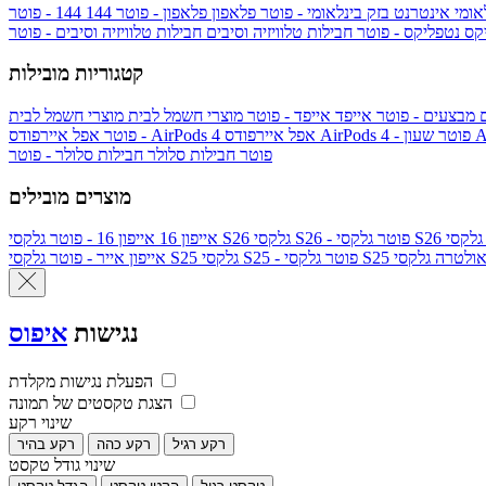
אומי
אינטרנט בזק בינלאומי - פוטר
פלאפון
פלאפון - פוטר
144
יקס
נטפליקס - פוטר
חבילות טלוויזיה וסיבים
חבילות טלוויזיה וסיבים - פוטר
קטגוריות מובילות
ם
מבצעים - פוטר
אייפד
אייפד - פוטר
מוצרי חשמל לבית
מוצרי חשמל לבית
Ap
אפל איירפודס AirPods 4 - פוטר
אפל איירפודס AirPods 4
- פוטר
פוטר
חבילות סלולר
חבילות סלולר - פוטר
מוצרים מובילים
גלקסי S26 - פוטר
גלקסי S26
אייפון 16
אייפון 16 - פוטר
לקסי S25 אולטרה
גלקסי S25 - פוטר
גלקסי S25
אייפון אייר - פוטר
נגישות
איפוס
הפעלת נגישות מקלדת
הצגת טקסטים של תמונה
שינוי רקע
רקע רגיל
רקע כהה
רקע בהיר
שינוי גודל טקסט