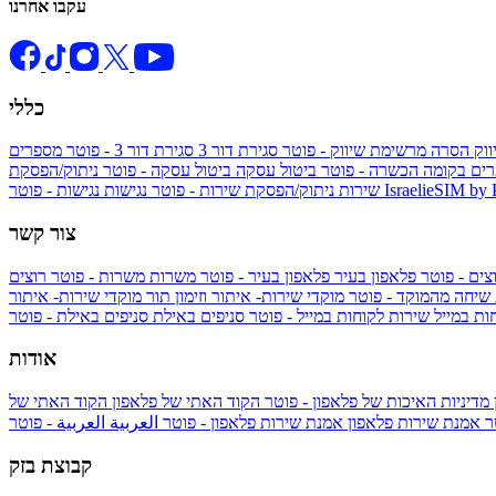
עקבו אחרנו
כללי
ווק
הסרה מרשימת שיווק - פוטר
סגירת דור 3
סגירת דור 3 - פוטר
מספרים
ים בקומה הכשרה - פוטר
ביטול עסקה
ביטול עסקה - פוטר
ניתוק/הפסקת
IsraelieSIM by
נגישות - פוטר
שירות
ניתוק/הפסקת שירות - פוטר
נגישות
צור קשר
צים - פוטר
פלאפון בעיר
פלאפון בעיר - פוטר
משרות
משרות - פוטר
רוצים
 שיחה מהמוקד - פוטר
מוקדי שירות- איתור וזימון תור
מוקדי שירות- איתור
ות במייל
שירות לקוחות במייל - פוטר
סניפים באילת
סניפים באילת - פוטר
אודות
מדיניות האיכות של פלאפון - פוטר
הקוד האתי של פלאפון
הקוד האתי של
טר
אמנת שירות פלאפון
אמנת שירות פלאפון - פוטר
العربية
العربية - פוטר
קבוצת בזק