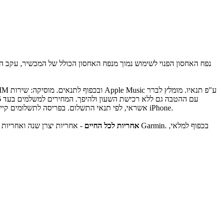
נפח האחסון הפנוי לשימוש נמוך מנפח האחסון הכולל של המכשיר, עקב הת
אשראי, לפי תנאי התשלום. בפריסה לתשלומים קיימת ריבית אפקטיבית שנתית. שליחות חינם- כפוף לתנאי ולאזורי הכיסוי של חברת השליחויות. שימוש בשעון מותנה בתמיכת המפעיל הסלולרי של מנוי ה iPhone.
אחריות לכל החיים