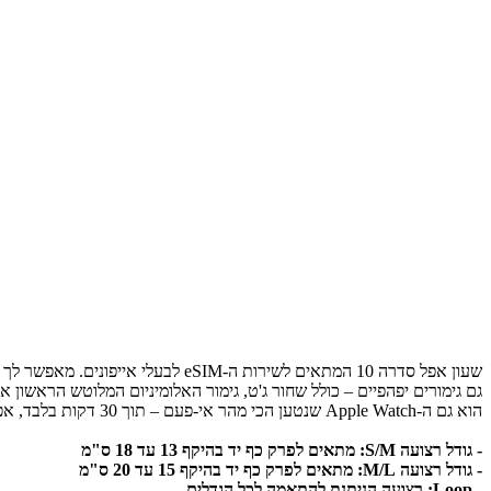
הוא גם ה-Apple Watch שנטען הכי מהר אי-פעם – תוך 30 דקות בלבד, אפשר להטעין עד 80 אחוז סוללה. Series 10 מגיע עם שיפורים באיכות השיחה והפעלת המדיה ברמקול.
- גודל רצועה S/M: מתאים לפרק כף יד בהיקף 13 עד 18 ס"מ
- גודל רצועה M/L: מתאים לפרק כף יד בהיקף 15 עד 20 ס"מ
- Loop: רצועה הניתנת להתאמה לכל הגדלים