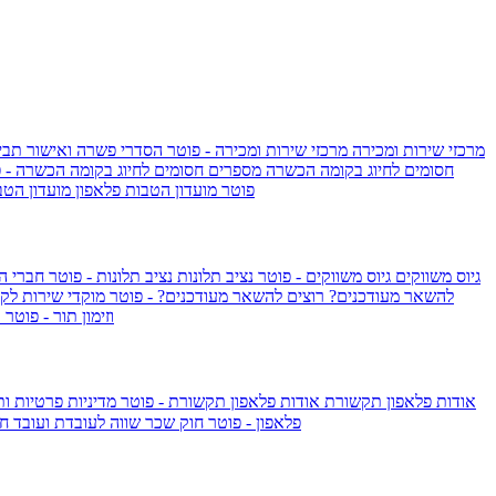
מרכזי שירות ומכירה
מרכזי שירות ומכירה - פוטר
הסדרי פשרה ואישור תביע
חסומים לחיוג בקומה הכשרה
מספרים חסומים לחיוג בקומה הכשרה - 
IsraelieSIM by Pelephone - פוטר
מועדון הטבות פלאפון
מועדון הטב
גיוס משווקים
גיוס משווקים - פוטר
נציב תלונות
נציב תלונות - פוטר
חברי ה
להשאר מעודכנים?
רוצים להשאר מעודכנים? - פוטר
מוקדי שירות לק
וזימון תור - פוטר
ר
אודות פלאפון תקשורת
אודות פלאפון תקשורת - פוטר
מדיניות פרטיות ו
פלאפון - פוטר
חוק שכר שווה לעובדת ועובד
חו