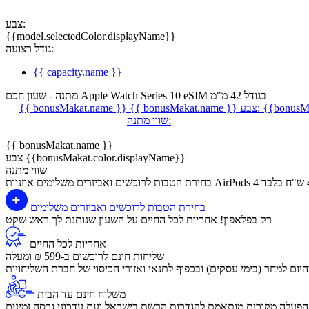
צבע:
{{model.selectedColor.displayName}}
גודל רצועה:
{{ capacity.name }}
מתנה - שעון חכם Apple Watch Series 10 eSIM בגודל 42 מ"מ
{{bonusMa
צבע:
{{ bonusMakat.name }}
{{ bonusMakat.name }}
שווי מתנה:
{{ bonusMakat.name }}
צבע {{bonusMakat.color.displayName}}
שווי מתנה
בחירת הטבות לרוכשים ואביזרים משלימים
בחירת הטבות לרוכשים ואביזרים משלימים
רק בפלאפון! אחריות לכל החיים על השעון שנותנת לך ראש שקט
אחריות לכל החיים
שליחות חינם לרוכשים ב-599 ₪ ומעלה
יום למחר (בימי עסקים) ובכפוף לתנאי ואזורי הכיסוי של חברת השליחויות
משלוח חינם עד הבית
הפעלה מקורית מותאמת להגדרות הרשת בישראל ועם עדכוני גרסה זמינים