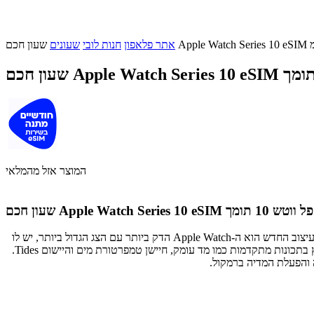
אתר פלאפון
חנות לובי
שעונים
המוצר אזל מהמלאי
שעון אפל סדרה 10 המתאים לשירות ה-eSIM לבעלי אייפונים. מאפשר לך להיות זמין גם כאשר הסמארטפון שלך לא איתך. Apple Watch Series 10 בעיצוב החדש הוא ה-Apple Watch הדק ביותר עם הצג הגדול ביותר, יש לו
גם גימורים יפהפיים – כולל שחור ג'ט, גימור האלומיניום המלוטש הראשון אי-פעם ב-Apple Watch וטיטניום מלוטש שמזכיר תכשיטים. Series 10 מפוצץ בתכונות מתקדמות כמו מד עומק, חיישן טמפרטורת מים והיישום Tides.