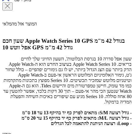
המוצר אזל מהמלאי
שעון חכם Apple Watch Series 10 GPS בגודל 42 מ"מ
אפל ווטש 10 GPS גודל 42 מ"מ
שעון אפל סדרה 10 בגרסת הבלוטות', השעון החיוני שלך לחיים
בריאים. Apple Watch Series 10 בעיצוב החדש הוא ה-Apple Watch
הדק ביותר עם הצג הגדול ביותר, יש לו גם גימורים יפהפיים – כולל שחור
ג'ט, גימור האלומיניום המלוטש הראשון אי-פעם ב-Apple Watch
וטיטניום מלוטש שמזכיר תכשיטים. Series 10 מפוצץ בתכונות מתקדמות
כמו מד עומק, חיישן טמפרטורת מים והיישום Tides. הוא גם ה-Apple
Watch שנטען הכי מהר אי-פעם – תוך 30 דקות בלבד, אפשר להטעין עד
80 אחוז סוללה. Series 10 מגיע עם שיפורים באיכות השיחה והפעלת
המדיה ברמקול.
- גודל רצועה S/M: מתאים לפרק כף יד בהיקף 13 עד 18 ס"מ
- גודל רצועה M/L: מתאים לפרק כף יד בהיקף 15 עד 20 ס"מ
- Loop: רצועה הניתנת להתאמה לכל הגדלים