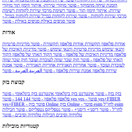
הזמנת שיחה מהמוקד - פוטר
מוקדי שירות- איתור וזימון תור
מוקדי
שירות- איתור וזימון תור - פוטר
רשימת מרכזי שירות לקוחות
רשימת
מרכזי שירות לקוחות - פוטר
שירות לקוחות במייל
שירות לקוחות במייל -
פוטר
סניפים באילת
סניפים באילת - פוטר
אודות
אודות פלאפון תקשורת
אודות פלאפון תקשורת - פוטר
מדיניות פרטיות
ותנאי שימוש
מדיניות פרטיות ותנאי שימוש - פוטר
מדיניות האיכות של
פלאפון
מדיניות האיכות של פלאפון - פוטר
הקוד האתי של פלאפון
הקוד
האתי של פלאפון - פוטר
חוק שכר שווה לעובדת ועובד
חוק שכר שווה
לעובדת ועובד - פוטר
אחריות תאגידית
אחריות תאגידית - פוטר
אמנת
שירות פלאפון
אמנת שירות פלאפון - פוטר
العربية
العربية - פוטר
קבוצת בזק
בזק
בזק - פוטר
אינטרנט בזק בינלאומי
אינטרנט בזק בינלאומי - פוטר
yes+FIBER
yes - פוטר
yes
144 - פוטר
פלאפון
פלאפון - פוטר
144
esim
esim לחו"ל
בזק Online - פוטר
בזק Online
yes+FIBER - פוטר
לחו"ל - פוטר
דיסני+
דיסני+ - פוטר
נטפליקס
נטפליקס - פוטר
חבילות
טלוויזיה וסיבים
חבילות טלוויזיה וסיבים - פוטר
קטגוריות מובילות