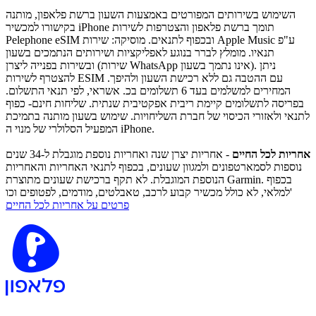
השימוש בשירותים המפורטים באמצעות השעון ברשת פלאפון, מותנה
בקישורו למכשיר iPhone תומך ברשת פלאפון והצטרפות לשירות
Pelephone eSIM ובכפוף לתנאים. מוסיקה: שירות Apple Music ע"פ
תנאיו. מומלץ לברר בנוגע לאפליקציות ושירותים הנתמכים בשעון
ובשירות בפנייה ליצרן (שירות WhatsApp אינו נתמך בשעון). ניתן
להצטרף לשירות ESIM עם ההטבה גם ללא רכישת השעון ולהיפך.
המחירים למשלמים בעד 6 תשלומים בכ. אשראי, לפי תנאי התשלום.
בפריסה לתשלומים קיימת ריבית אפקטיבית שנתית. שליחות חינם- כפוף
לתנאי ולאזורי הכיסוי של חברת השליחויות. שימוש בשעון מותנה בתמיכת
המפעיל הסלולרי של מנוי ה iPhone.
אחריות לכל החיים
- אחריות יצרן שנה ואחריות נוספת מוגבלת ל-34 שנים
נוספות לסמארטפונים ולמגוון שעונים, בכפוף לתנאי האחריות והאחריות
הנוספת המוגבלת. לא תקף ברכישת שעונים מתוצרת Garmin. בכפוף
למלאי, לא כולל מכשיר קבוע לרכב, טאבלטים, מודמים, לפטופים וכו'
פרטים על אחריות לכל החיים