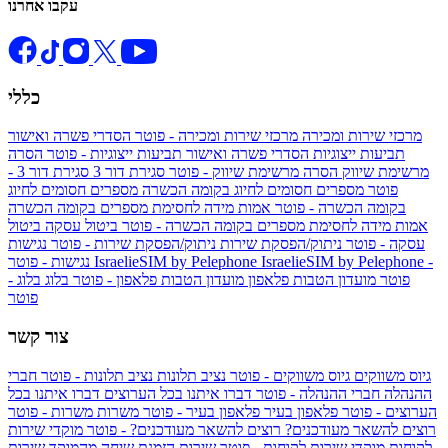
עקבו אחרנו
כללי
מרכזי שירות ומכירה
מרכזי שירות ומכירה - פוטר
הסדרי פשרה ואישור
תביעות ייצוגיות
הסדרי פשרה ואישור תביעות ייצוגיות - פוטר
הסרה
מרשימת שיווק
הסרה מרשימת שיווק - פוטר
סגירת דור 3
סגירת דור 3 -
פוטר
מספרים חסומים לחיוג בקומה הכשרה
מספרים חסומים לחיוג
בקומה הכשרה - פוטר
אמות מידה לחסימת מספרים בקומה הכשרה
אמות מידה לחסימת מספרים בקומה הכשרה - פוטר
ביטול עסקה
ביטול
עסקה - פוטר
ניתוק/הפסקת שירות
ניתוק/הפסקת שירות - פוטר
נגישות
IsraelieSIM by Pelephone -
IsraelieSIM by Pelephone
נגישות - פוטר
פוטר
מועדון הטבות פלאפון
מועדון הטבות פלאפון - פוטר
בלוג
בלוג -
פוטר
צור קשר
גיוס משווקים
גיוס משווקים - פוטר
נציב תלונות
נציב תלונות - פוטר
חברי
ההנהלה
חברי ההנהלה - פוטר
דברו איתנו בכל הערוצים
דברו איתנו בכל
הערוצים - פוטר
פלאפון בעיר
פלאפון בעיר - פוטר
משרות
משרות - פוטר
רוצים להשאר מעודכנים?
רוצים להשאר מעודכנים? - פוטר
מוקדי שירות
לקוחות
מוקדי שירות לקוחות - פוטר
שירות הזמנת שיחה מהמוקד
שירות