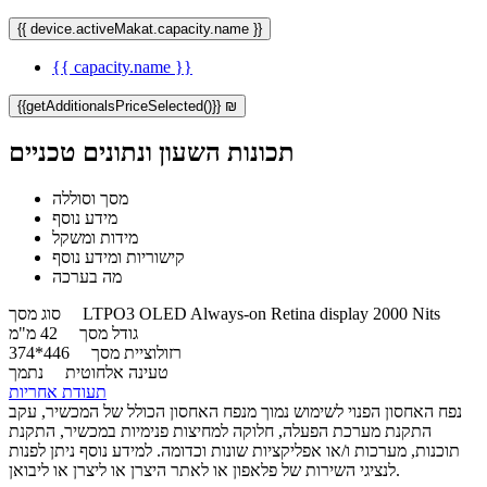
{{ device.activeMakat.capacity.name }}
{{ capacity.name }}
{{getAdditionalsPriceSelected()}} ₪
תכונות השעון ונתונים טכניים
מסך וסוללה
מידע נוסף
מידות ומשקל
קישוריות ומידע נוסף
מה בערכה
LTPO3 OLED Always-on Retina display 2000 Nits
סוג מסך
גודל מסך
42 מ"מ
רזולוציית מסך
446*374
טעינה אלחוטית
נתמך
תעודת אחריות
נפח האחסון הפנוי לשימוש נמוך מנפח האחסון הכולל של המכשיר, עקב
התקנת מערכת הפעלה, חלוקה למחיצות פנימיות במכשיר, התקנת
תוכנות, מערכות ו/או אפליקציות שונות וכדומה. למידע נוסף ניתן לפנות
לנציגי השירות של פלאפון או לאתר היצרן או ליצרן או ליבואן.