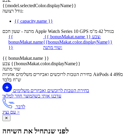
צבע:
{{model.selectedColor.displayName}}
גודל רצועה:
{{ capacity.name }}
מתנה - שעון חכם Apple Watch Series 10 GPS בגודל 42 מ"מ
צבע:
{{ bonusMakat.name }}
{{
bonusMakat.name
{{bonusMakat.color.displayName}}
שווי מתנה:
}}
{{ bonusMakat.name }}
צבע {{bonusMakat.color.displayName}}
שווי מתנה
בחירת הטבות לרוכשים ואביזרים משלימים
אוזניות AirPods 4 ב499
ש"ח בלבד
בחירת הטבות לרוכשים ואביזרים משלימים
עדכנו אותי כשהמוצר חוזר למלאי
לדבר
עם נציג >
✕
לפני שנתחיל את השיחה