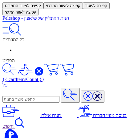
קפיצה לפוטר
קפיצה לאיזור המרכזי
קפיצה לאיזור התפריט
קפיצה לאזור האישי
חנות האונליין של פלאפון
-
Peleshop
כל המוצרים
תפריט
{{ cartItemsCount }}
סל
כניסת מנויי חברות
חנות אילת
חיפוש