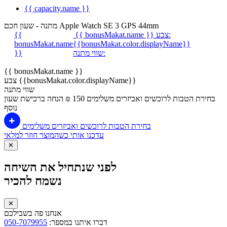
{{ capacity.name }}
מתנה - שעון חכם Apple Watch SE 3 GPS 44mm
צבע:
{{ bonusMakat.name }}
{{
bonusMakat.name
{{bonusMakat.color.displayName}}
שווי מתנה:
}}
{{ bonusMakat.name }}
צבע {{bonusMakat.color.displayName}}
שווי מתנה
בחירת הטבות לרוכשים ואביזרים משלימים
150 ₪ הנחה ברכישת שעון
נוסף
בחירת הטבות לרוכשים ואביזרים משלימים
עדכנו אותי כשהמוצר חוזר למלאי
✕
לפני שנתחיל את השיחה
נשמח להכיר
✕
אנחנו פה בשבילכם
דברו איתנו במספר:
050-7079955