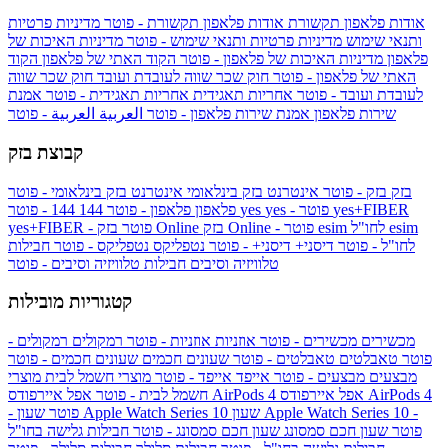
אודות פלאפון תקשורת
אודות פלאפון תקשורת - פוטר
מדיניות פרטיות
ותנאי שימוש
מדיניות פרטיות ותנאי שימוש - פוטר
מדיניות האיכות של
פלאפון
מדיניות האיכות של פלאפון - פוטר
הקוד האתי של פלאפון
הקוד
האתי של פלאפון - פוטר
חוק שכר שווה לעובדת ועובד
חוק שכר שווה
לעובדת ועובד - פוטר
אחריות תאגידית
אחריות תאגידית - פוטר
אמנת
שירות פלאפון
אמנת שירות פלאפון - פוטר
العربية
العربية - פוטר
קבוצת בזק
בזק
בזק - פוטר
אינטרנט בזק בינלאומי
אינטרנט בזק בינלאומי - פוטר
yes+FIBER
yes - פוטר
yes
144 - פוטר
פלאפון
פלאפון - פוטר
144
esim
esim לחו"ל
בזק Online - פוטר
בזק Online
yes+FIBER - פוטר
לחו"ל - פוטר
דיסני+
דיסני+ - פוטר
נטפליקס
נטפליקס - פוטר
חבילות
טלוויזיה וסיבים
חבילות טלוויזיה וסיבים - פוטר
קטגוריות מובילות
מכשירים
מכשירים - פוטר
אוזניות
אוזניות - פוטר
רמקולים
רמקולים -
פוטר
טאבלטים
טאבלטים - פוטר
שעונים חכמים
שעונים חכמים - פוטר
מבצעים
מבצעים - פוטר
אייפד
אייפד - פוטר
מוצרי חשמל לבית
מוצרי
אפל איירפודס AirPods 4
אפל איירפודס AirPods 4
חשמל לבית - פוטר
שעון Apple Watch Series 10 -
שעון Apple Watch Series 10
- פוטר
פוטר
שעון חכם סמסונג
שעון חכם סמסונג - פוטר
חבילות גלישה בחו"ל