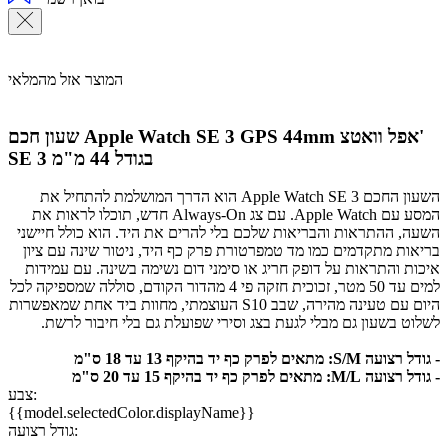
המוצר אזל מהמלאי
אפל וואטצ'
שעון חכם Apple Watch SE 3 GPS 44mm
SE 3 בגודל 44 מ"מ
השעון החכם Apple Watch SE 3 הוא הדרך המושלמת להתחיל את
המסע עם Apple Watch. עם צג Always-On חדש, תוכלו לראות את
השעה, ההתראות והבריאות שלכם בלי להרים את היד. הוא כולל חיישני
בריאות מתקדמים כמו מד טמפרטורת פרק כף היד, ניטור שינה עם ציון
איכות והתראות על דופק חריג או סימני דום נשימה בשינה. עם עמידות
למים עד 50 מטר, זכוכית חזקה פי 4 מהדור הקודם, סוללה שמספיקה לכל
היום עם טעינה מהירה, שבב S10 העוצמתי, מחוות ביד אחת שמאפשרות
לשלוט בשעון גם מבלי לגעת בצג וסירי שפועלת גם בלי חיבור לרשת.
- גודל רצועה S/M: מתאים לפרק כף יד בהיקף 13 עד 18 ס"מ
- גודל רצועה M/L: מתאים לפרק כף יד בהיקף 15 עד 20 ס"מ
צבע:
{{model.selectedColor.displayName}}
גודל רצועה: