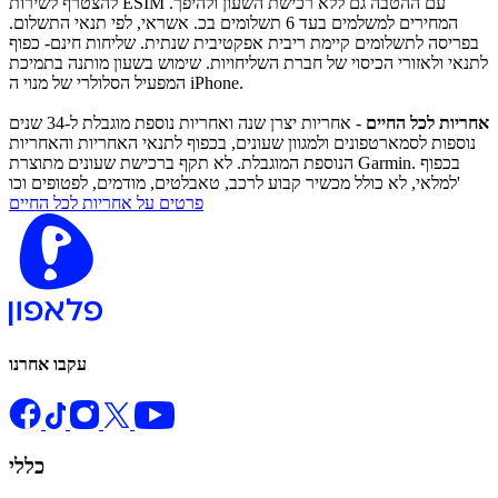
להצטרף לשירות ESIM עם ההטבה גם ללא רכישת השעון ולהיפך.
המחירים למשלמים בעד 6 תשלומים בכ. אשראי, לפי תנאי התשלום.
בפריסה לתשלומים קיימת ריבית אפקטיבית שנתית. שליחות חינם- כפוף
לתנאי ולאזורי הכיסוי של חברת השליחויות. שימוש בשעון מותנה בתמיכת
המפעיל הסלולרי של מנוי ה iPhone.
אחריות לכל החיים
- אחריות יצרן שנה ואחריות נוספת מוגבלת ל-34 שנים
נוספות לסמארטפונים ולמגוון שעונים, בכפוף לתנאי האחריות והאחריות
הנוספת המוגבלת. לא תקף ברכישת שעונים מתוצרת Garmin. בכפוף
למלאי, לא כולל מכשיר קבוע לרכב, טאבלטים, מודמים, לפטופים וכו'
פרטים על אחריות לכל החיים
עקבו אחרנו
כללי