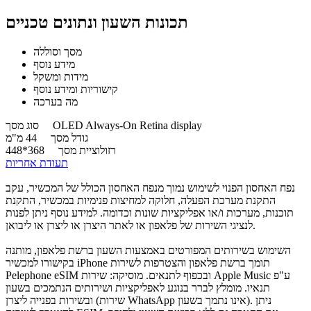
תכונות השעון ונתונים טכניים
מסך וסוללה
מידע נוסף
מידות ומשקל
קישוריות ומידע נוסף
מה בערכה
OLED Always-On Retina display
סוג מסך
גודל מסך
44 מ"מ
רזולוציית מסך
368*448
תעודת אחריות
נפח האחסון הפנוי לשימוש נמוך מנפח האחסון הכולל של המכשיר, עקב
התקנת מערכת הפעלה, חלוקה למחיצות פנימיות במכשיר, התקנת
תוכנות, מערכות ו/או אפליקציות שונות וכדומה. למידע נוסף ניתן לפנות
לנציגי השירות של פלאפון או לאתר היצרן או ליצרן או ליבואן.
השימוש בשירותים המפורטים באמצעות השעון ברשת פלאפון, מותנה
בקישורו למכשיר iPhone תומך ברשת פלאפון והצטרפות לשירות
Pelephone eSIM ובכפוף לתנאים. מוסיקה: שירות Apple Music ע"פ
תנאיו. מומלץ לברר בנוגע לאפליקציות ושירותים הנתמכים בשעון
ובשירות בפנייה ליצרן (שירות WhatsApp אינו נתמך בשעון). ניתן