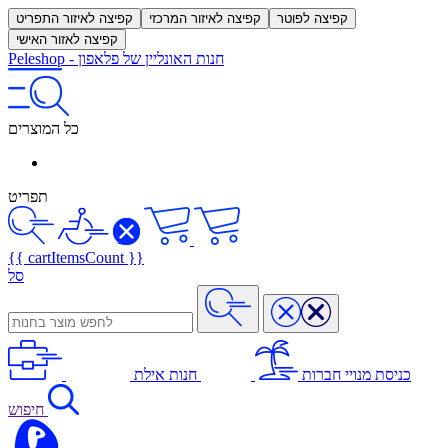
קפיצה לפוטר
קפיצה לאיזור המרכזי
קפיצה לאיזור התפריט
קפיצה לאזור האישי
חנות האונליין של פלאפון
-
Peleshop
כל המוצרים
תפריט
{{ cartItemsCount }}
סל
כניסת מנויי חברות
חנות אילת
חיפוש