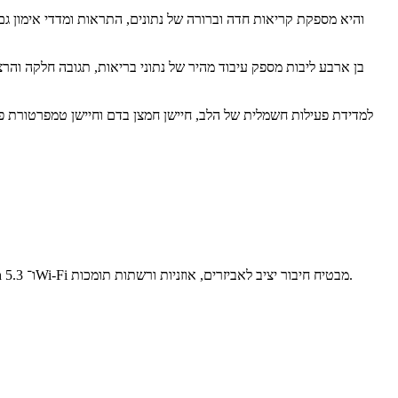
הקישוריות הסלולרית המובנית eSIM מאפשרת לבצע שיחות, לשלוח הודעות ולהשמיע מוזיקה ישירות מהשעון ללא צורך בטלפון צמוד. שילוב Bluetooth 5.3 ו־Wi-Fi מבטיח חיבור יציב לאביזרים, אוזניות ורשתות תומכות.