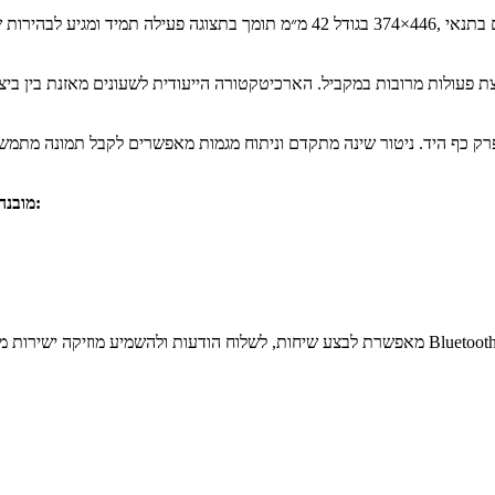
בפעילות ספורטיבית, השעון משלב GPS מובנה יחד עם חיישני תנועה מתקדמים: