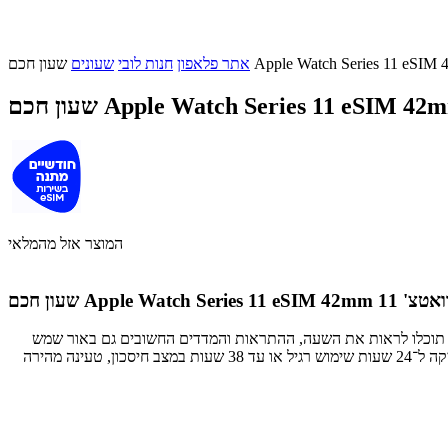
כם Apple Watch Series 11 eSIM 42mm
אתר פלאפון
חנות לובי
שעונים
ן חכם Apple Watch Series 11 eSIM 42mm
המוצר אזל מהמלאי
שעון חכם Apple Watch Series 11 eSIM 42mm
תי של עיצוב חדשני, ביצועים מתקדמים ותכונות בריאות פורצות דרך. עם מסך Always-On Retina בהיר במיוחד, תוכלו לראות את השעה, ההתראות והמדדים החשובים גם באור שמש
ישיר. השעון כולל חיישני בריאות מתקדמים, עמיד למים עד 50 מטר, מגיע עם זכוכית Ion-X חזקה פי 2 או קריסטל ספיר בדגם הטיטניום, סוללה שמספיקה ל־24 שעות שימוש רגיל או עד 38 שעות במצב חיסכון, טעינה מהירה