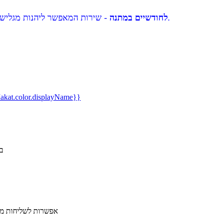
- שירות המאפשר ליהנות מגלישה ושיחות ללא תלות בקרבה למכשיר הסלולרי שלך.
שירות eSIM לחודשיים במתנה
kat.color.displayName}}
ב
​אפשרות לשליחות מה