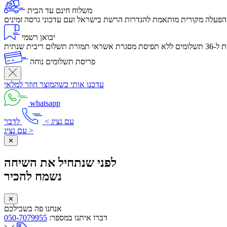
משלוח חינם עד הבית
הפעלה מקורית מותאמת להגדרות הרשת בישראל ועם עדכוני גרסה זמינים
יבואן רשמי
לום ריבית שנתית
פריסת תשלומים נוחה
עדכנו אותי כשהמוצר חוזר למלאי
whatsapp
עם נציג >
לדבר
עם נציג >
✕
לפני שנתחיל את השיחה
נשמח להכיר
✕
אנחנו פה בשבילכם
דברו איתנו במספר:
050-7079955