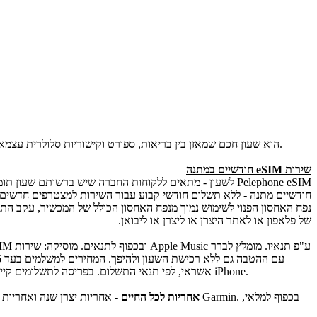
Apple Watch Series 11 eSIM 42mm הוא שעון חכם שמאזן בין בריאות, ספורט וקישוריות סלולרית עצמאית. מתאים למי שמחפש ניטור מתקדם, אימונים יומיומיים ושיחות ישירות מהשעון במבנה קל, עמיד ונוח לשימוש.
שירות eSIM חודשיים במתנה
Pelephone eSIM לשעון - מתאים ללקוחות החברה שיש ברשותם שעון תומך. השירות מאפשר ליהנות מגלישה ושיחות ללא תלות בקרבה למכשיר הסלולרי שלך.
​חודשיים מתנה - ללא תשלום חודשי קבוע עבור השירות למצטרפים חדשים לשירות (גם ללא רכיש
נפח האחסון הפנוי לשימוש נמוך מנפח האחסון הכולל של המכשיר, עקב התקנ
של פלאפון או לאתר היצרן או ליצרן או ליבואן.
אשראי, לפי תנאי התשלום. בפריסה לתשלומים קיימת ריבית אפקטיבית שנתית. שליחות חינם- כפוף לתנאי ולאזורי הכיסוי של חברת השליחויות. שימוש בשעון מותנה בתמיכת המפעיל הסלולרי של מנוי ה iPhone.
אחריות לכל החיים