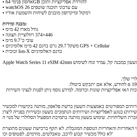
• אחסון פנימי 64GB להורדת אפליקציות ותוכן
• watchOS 26 עם עדכוני תוכנה שוטפים
• רמקול ומיקרופון מובנים לשיחות והשמעת אודיו
מבנה ומידות:
• גודל מארז 42 מ״מ
• רזולוציית תצוגה ‎374×446‎
• עובי כ־9.7 מ״מ
• משקל 29.7 גרם בדגם 42 מ״מ אלומיניום GPS + Cellular
• זכוכית Ion-X בדגם האלומיניום
/או אפליקציות שונות וכדומה. למידע נוסף ניתן לפנות לנציגי השירות
צעות השעון ברשת פלאפון, מותנה בקישורו למכשיר iPhone תומך ברשת פלאפון והצטרפות לשירות Pelephone eSIM ובכפוף לתנאים. מוסיקה: שירות Apple Music ע"פ תנאיו. מומלץ לברר
בנוגע לאפליקציות ושירותים הנתמכים בשעון ובשירות בפנייה ליצרן (שירות WhatsApp אינו נתמך בשעון). ניתן להצטרף לשירות ESIM עם ההטבה גם ללא רכישת השעון ולהיפך. המחירים למשלמים בעד 6 תשלומים בכ.
עונים, בכפוף לתנאי האחריות והאחריות הנוספת המוגבלת. לא תקף ברכישת שעונים מתוצרת Garmin. בכפוף למלאי,
לא כולל מכשיר קבוע לרכב, טאבלטים, מודמים, לפטופים וכו'