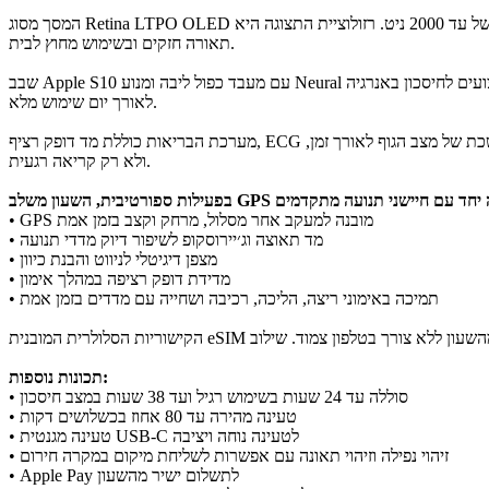
המסך מסוג Retina LTPO OLED בגודל 42 מ״מ תומך בתצוגה פעילה תמיד ומגיע לבהירות של עד 2000 ניט. רזולוציית התצוגה היא ‎374×446‎, והיא מספקת קריאות חדה וברורה של נתונים, התראות ומדדי אימון גם בתנאי
תאורה חזקים ובשימוש מחוץ לבית.
שבב Apple S10 עם מעבד כפול ליבה ומנוע Neural בן ארבע ליבות מספק עיבוד מהיר של נתוני בריאות, תגובה חלקה והרצת פעולות מרובות במקביל. הארכיטקטורה הייעודית לשעונים מאזנת בין ביצועים לחיסכון באנרגיה
לאורך יום שימוש מלא.
מערכת הבריאות כוללת מד דופק רציף, ECG למדידת פעילות חשמלית של הלב, חיישן חמצן בדם וחיישן טמפרטורת פרק כף היד. ניטור שינה מתקדם וניתוח מגמות מאפשרים לקבל תמונה מתמשכת של מצב הגוף לאורך זמן,
ולא רק קריאה רגעית.
• GPS מובנה למעקב אחר מסלול, מרחק וקצב בזמן אמת
• מד תאוצה וג׳יירוסקופ לשיפור דיוק מדדי תנועה
• מצפן דיגיטלי לניווט והבנת כיוון
• מדידת דופק רציפה במהלך אימון
• תמיכה באימוני ריצה, הליכה, רכיבה ושחייה עם מדדים בזמן אמת
תכונות נוספות:
• סוללה עד 24 שעות בשימוש רגיל ועד 38 שעות במצב חיסכון
• טעינה מהירה עד 80 אחוז בכשלושים דקות
• טעינה מגנטית USB-C לטעינה נוחה ויציבה
• זיהוי נפילה וזיהוי תאונה עם אפשרות לשליחת מיקום במקרה חירום
• Apple Pay לתשלום ישיר מהשעון