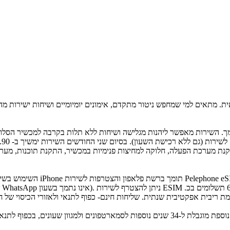
ת השעון). בסיום שני החודשים השירות ימשיך ב- 19.90 ₪ לחודש, אלא אם יתבקש ביטולו.
ת מערכת הפעלה, חלוקה למחיצות פנימיות במכשיר, התקנת תוכנות, מערכות ו
השימוש בשירותים המפורטים באמ
- אחריות יצרן שנה ואחריות נוספת מוגבלת ל-34 שנים נוספות לסמארטפונים ולמגוון ש