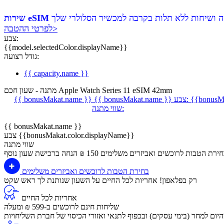
לפרטי ההטבה>
צבע:
{{model.selectedColor.displayName}}
גודל רצועה:
{{ capacity.name }}
מתנה - שעון חכם Apple Watch Series 11 eSIM 42mm
{{bonusMa
צבע:
{{ bonusMakat.name }}
{{ bonusMakat.name }}
שווי מתנה:
{{ bonusMakat.name }}
צבע {{bonusMakat.color.displayName}}
שווי מתנה
חירת הטבות לרוכשים ואביזרים משלימים
150 ₪ הנחה ברכישת שעון נוסף
בחירת הטבות לרוכשים ואביזרים משלימים
רק בפלאפון! אחריות לכל החיים על השעון שנותנת לך ראש שקט
אחריות לכל החיים
שליחות חינם לרוכשים ב-599 ₪ ומעלה
יום למחר (בימי עסקים) ובכפוף לתנאי ואזורי הכיסוי של חברת השליחויות