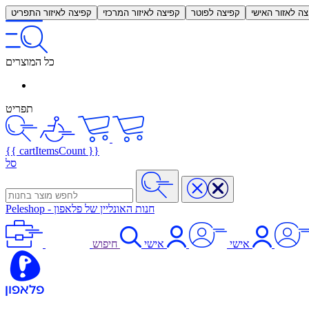
צה לאזור האישי
קפיצה לפוטר
קפיצה לאיזור המרכזי
קפיצה לאיזור התפריט
כל המוצרים
תפריט
{{ cartItemsCount }}
סל
חנות האונליין של פלאפון
-
Peleshop
אישי
אישי
חיפוש