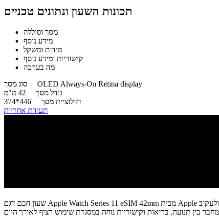
תכונות השעון ונתונים טכניים
מסך וסוללה
מידע נוסף
מידות ומשקל
קישוריות ומידע נוסף
מה בערכה
OLED Always-On Retina display
סוג מסך
גודל מסך
42 מ"מ
רזולוציית מסך
446*374
תעודת אחריות
שעון חכם דגם Apple Watch Series 11 eSIM 42mm מבית Apple משלב ניטור בריאות רציף, אימונים מדויקים וקישוריות סלולרית עצמאית בגוף קל ועמיד. הוא מאפשר לבצע שיחות, לשלוח הודעות, להאזין למוזיקה ולעקוב