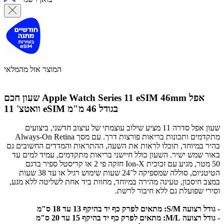
המוצר אזל מהמלאי
אפל
שעון חכם Apple Watch Series 11 eSIM 46mm
וואטצ' 11 eSIM בגודל 46 מ"מ
שעון אפל סדרה 11 מציע שילוב עוצמתי של עיצוב חדשני, ביצועים
מתקדמים ותכונות בריאות פורצות דרך. עם מסך Always-On Retina
בהיר במיוחד, תוכלו לראות את השעה, ההתראות והמדדים החשובים גם
באור שמש ישיר. השעון כולל חיישני בריאות מתקדמים, עמיד למים עד
50 מטר, מגיע עם זכוכית Ion-X חזקה פי 2 או קריסטל ספיר בדגם
הטיטניום, סוללה שמספיקה ל־24 שעות שימוש רגיל או עד 38 שעות
במצב חיסכון, טעינה מהירה במיוחד, מחוות ביד אחת לשליטה ללא מגע,
וסירי שפועלת גם ללא חיבור לרשת.
- גודל רצועה S/M: מתאים לפרק כף יד בהיקף 13 עד 18 ס"מ
- גודל רצועה M/L: מתאים לפרק כף יד בהיקף 15 עד 20 ס"מ