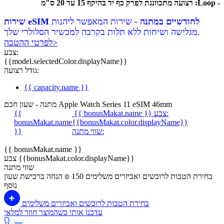
- Loop: רצועה מתכווננת לפרק כף יד בהיקף 15 עד 20 ס"מ
שירות eSIM לחודשיים במתנה
- שירות המאפשר ליהנות
מגלישה ושיחות ללא תלות בקרבה למכשיר הסלולרי שלך.
לפרטי ההטבה>
צבע:
{{model.selectedColor.displayName}}
גודל רצועה:
{{ capacity.name }}
מתנה - שעון חכם Apple Watch Series 11 eSIM 46mm
צבע:
{{ bonusMakat.name }}
{{
bonusMakat.name
{{bonusMakat.color.displayName}}
שווי מתנה:
}}
{{ bonusMakat.name }}
צבע {{bonusMakat.color.displayName}}
שווי מתנה
בחירת הטבות לרוכשים ואביזרים משלימים
150 ₪ הנחה ברכישת שעון
נוסף
בחירת הטבות לרוכשים ואביזרים משלימים
עדכנו אותי כשהמוצר חוזר למלאי