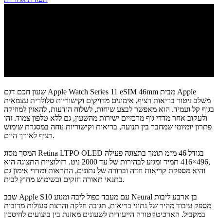
שעון חכם דגם Apple Watch Series 11 eSIM 46mm מבית Apple
משלב ניטור בריאות רציף, אימונים מדויקים וקישוריות סלולרית עצמאית
בגוף קל ועמיד. הוא מאפשר לבצע שיחות, לשלוח הודעות, להאזין למוזיקה
ולעקוב אחר מדדי גוף מרכזיים ישירות מהשעון, גם ללא טלפון צמוד. זהו
פתרון יומיומי שמחבר בין תנועה, בריאות וקישוריות נוחה במסגרת שימוש
רציף לאורך היום.
המסך מסוג Retina LTPO OLED בגודל 46 מ״מ תומך בתצוגה פעילה
תמיד ומגיע לבהירות של עד 2000 ניט. רזולוציית התצוגה היא ‎416×496‎,
והיא מספקת קריאות חדה וברורה של נתונים, התראות ומדדי אימון גם
בתנאי תאורה חזקים ובשימוש מחוץ לבית.
שבב Apple S10 עם מעבד כפול ליבה ומנוע Neural בן ארבע ליבות
מספק עיבוד מהיר של נתוני בריאות, תגובה חלקה והרצת פעולות מרובות
במקביל. הארכיטקטורה הייעודית לשעונים מאזנת בין ביצועים לחיסכון