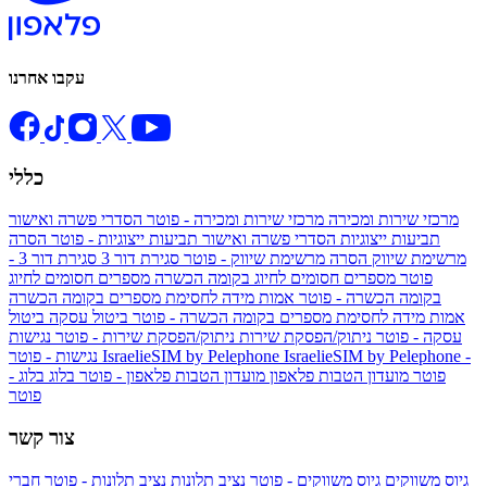
עקבו אחרנו
כללי
מרכזי שירות ומכירה
מרכזי שירות ומכירה - פוטר
הסדרי פשרה ואישור
תביעות ייצוגיות
הסדרי פשרה ואישור תביעות ייצוגיות - פוטר
הסרה
מרשימת שיווק
הסרה מרשימת שיווק - פוטר
סגירת דור 3
סגירת דור 3 -
פוטר
מספרים חסומים לחיוג בקומה הכשרה
מספרים חסומים לחיוג
בקומה הכשרה - פוטר
אמות מידה לחסימת מספרים בקומה הכשרה
אמות מידה לחסימת מספרים בקומה הכשרה - פוטר
ביטול עסקה
ביטול
עסקה - פוטר
ניתוק/הפסקת שירות
ניתוק/הפסקת שירות - פוטר
נגישות
IsraelieSIM by Pelephone -
IsraelieSIM by Pelephone
נגישות - פוטר
פוטר
מועדון הטבות פלאפון
מועדון הטבות פלאפון - פוטר
בלוג
בלוג -
פוטר
צור קשר
גיוס משווקים
גיוס משווקים - פוטר
נציב תלונות
נציב תלונות - פוטר
חברי