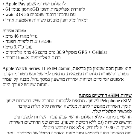
• Apple Pay לתשלום ישיר מהשעון
• אחסון פנימי 64GB להורדת אפליקציות ותוכן
• watchOS 26 עם עדכוני תוכנה שוטפים
• רמקול ומיקרופון מובנים לשיחות והשמעת אודיו
מבנה ומידות:
• גודל מארז 46 מ״מ
• רזולוציית תצוגה ‎416×496‎
• עובי כ־9.7 מ״מ
• משקל 36.9 גרם בדגם 46 מ״מ אלומיניום GPS + Cellular
• זכוכית Ion-X בדגם האלומיניום
Apple Watch Series 11 eSIM 46mm הוא שעון חכם שמאזן בין בריאות,
ספורט וקישוריות סלולרית עצמאית. מתאים למי שמחפש ניטור מתקדם,
אימונים יומיומיים ושיחות ישירות מהשעון במסך גדול, מבנה קל ועמיד
ונוחות שימוש לאורך היום.
שירות eSIM חודשיים במתנה
Pelephone eSIM לשעון - מתאים ללקוחות החברה שיש ברשותם שעון
תומך. השירות מאפשר ליהנות מגלישה ושיחות ללא תלות בקרבה
למכשיר הסלולרי שלך.
​חודשיים מתנה - ללא תשלום חודשי קבוע עבור השירות למצטרפים
חדשים לשירות (גם ללא רכישת השעון). בסיום שני החודשים השירות
ימשיך ב- 19.90 ₪ לחודש, אלא אם יתבקש ביטולו.
נפח האחסון הפנוי לשימוש נמוך מנפח האחסון הכולל של המכשיר, עקב