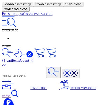
קפיצה לפוטר
קפיצה לאיזור המרכזי
קפיצה לאיזור התפריט
קפיצה לאזור האישי
חנות האונליין של פלאפון
-
Peleshop
כל המוצרים
תפריט
{{ cartItemsCount }}
סל
כניסת מנויי חברות
חנות אילת
חיפוש