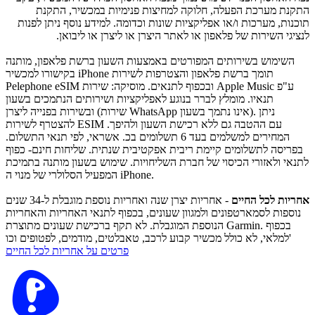
התקנת מערכת הפעלה, חלוקה למחיצות פנימיות במכשיר, התקנת
תוכנות, מערכות ו/או אפליקציות שונות וכדומה. למידע נוסף ניתן לפנות
לנציגי השירות של פלאפון או לאתר היצרן או ליצרן או ליבואן.
השימוש בשירותים המפורטים באמצעות השעון ברשת פלאפון, מותנה
בקישורו למכשיר iPhone תומך ברשת פלאפון והצטרפות לשירות
Pelephone eSIM ובכפוף לתנאים. מוסיקה: שירות Apple Music ע"פ
תנאיו. מומלץ לברר בנוגע לאפליקציות ושירותים הנתמכים בשעון
ובשירות בפנייה ליצרן (שירות WhatsApp אינו נתמך בשעון). ניתן
להצטרף לשירות ESIM עם ההטבה גם ללא רכישת השעון ולהיפך.
המחירים למשלמים בעד 6 תשלומים בכ. אשראי, לפי תנאי התשלום.
בפריסה לתשלומים קיימת ריבית אפקטיבית שנתית. שליחות חינם- כפוף
לתנאי ולאזורי הכיסוי של חברת השליחויות. שימוש בשעון מותנה בתמיכת
המפעיל הסלולרי של מנוי ה iPhone.
אחריות לכל החיים
- אחריות יצרן שנה ואחריות נוספת מוגבלת ל-34 שנים
נוספות לסמארטפונים ולמגוון שעונים, בכפוף לתנאי האחריות והאחריות
הנוספת המוגבלת. לא תקף ברכישת שעונים מתוצרת Garmin. בכפוף
למלאי, לא כולל מכשיר קבוע לרכב, טאבלטים, מודמים, לפטופים וכו'
פרטים על אחריות לכל החיים