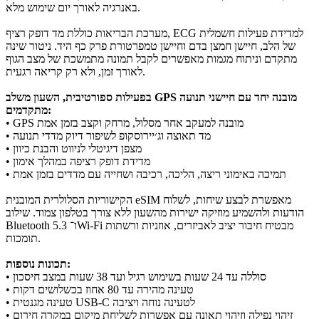
באנרגיה לאורך יום שימוש מלא.
מערכת הבריאות כוללת מד דופק רציף, ECG למדידת פעילות חשמלית
של הלב, חיישן חמצן בדם וחיישן טמפרטורת פרק כף היד. ניטור שינה
מתקדם וניתוח מגמות מאפשרים לקבל תמונה מתמשכת של מצב הגוף
לאורך זמן, ולא רק קריאה רגעית.
בפעילות ספורטיבית, השעון משלב GPS מובנה יחד עם חיישני תנועה
מתקדמים:
• GPS מובנה למעקב אחר מסלול, מרחק וקצב בזמן אמת
• מד תאוצה וג׳יירוסקופ לשיפור דיוק מדדי תנועה
• מצפן דיגיטלי לניווט והבנת כיוון
• מדידת דופק רציפה במהלך אימון
• תמיכה באימוני ריצה, הליכה, רכיבה ושחייה עם מדדים בזמן אמת
הקישוריות הסלולרית המובנית eSIM מאפשרת לבצע שיחות, לשלוח
הודעות ולהשמיע מוזיקה ישירות מהשעון ללא צורך בטלפון צמוד. שילוב
Bluetooth 5.3 ו־Wi-Fi מבטיח חיבור יציב לאביזרים, אוזניות ורשתות
תומכות.
תכונות נוספות:
• סוללה עד 24 שעות בשימוש רגיל ועד 38 שעות במצב חיסכון
• טעינה מהירה עד 80 אחוז בכשלושים דקות
• טעינה מגנטית USB-C לטעינה נוחה ויציבה
• זיהוי נפילה וזיהוי תאונה עם אפשרות לשליחת מיקום במקרה חירום