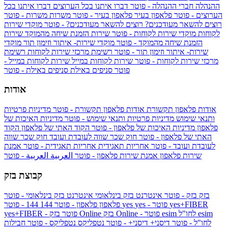
ההנהלה
חברי ההנהלה - פוטר
דברו איתנו בכל הערוצים
דברו איתנו בכל
הערוצים - פוטר
פלאפון בעיר
פלאפון בעיר - פוטר
משרות
משרות - פוטר
רוצים להשאר מעודכנים?
רוצים להשאר מעודכנים? - פוטר
מוקדי שירות
לקוחות
מוקדי שירות לקוחות - פוטר
שירות הזמנת שיחה מהמוקד
שירות
הזמנת שיחה מהמוקד - פוטר
מוקדי שירות- איתור וזימון תור
מוקדי
שירות- איתור וזימון תור - פוטר
רשימת מרכזי שירות לקוחות
רשימת
מרכזי שירות לקוחות - פוטר
שירות לקוחות במייל
שירות לקוחות במייל -
פוטר
סניפים באילת
סניפים באילת - פוטר
אודות
אודות פלאפון תקשורת
אודות פלאפון תקשורת - פוטר
מדיניות פרטיות
ותנאי שימוש
מדיניות פרטיות ותנאי שימוש - פוטר
מדיניות האיכות של
פלאפון
מדיניות האיכות של פלאפון - פוטר
הקוד האתי של פלאפון
הקוד
האתי של פלאפון - פוטר
חוק שכר שווה לעובדת ועובד
חוק שכר שווה
לעובדת ועובד - פוטר
אחריות תאגידית
אחריות תאגידית - פוטר
אמנת
שירות פלאפון
אמנת שירות פלאפון - פוטר
العربية
العربية - פוטר
קבוצת בזק
בזק
בזק - פוטר
אינטרנט בזק בינלאומי
אינטרנט בזק בינלאומי - פוטר
yes+FIBER
yes - פוטר
yes
144 - פוטר
פלאפון
פלאפון - פוטר
144
esim
esim לחו"ל
בזק Online - פוטר
בזק Online
yes+FIBER - פוטר
לחו"ל - פוטר
דיסני+
דיסני+ - פוטר
נטפליקס
נטפליקס - פוטר
חבילות