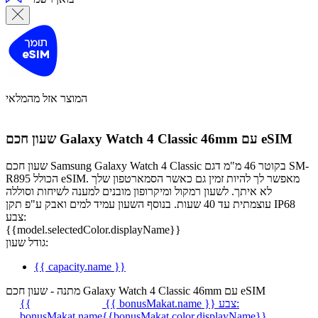
המוצר אזל מהמלאי
שעון חכם Galaxy Watch 4 Classic 46mm עם eSIM
שעון חכם Samsung Galaxy Watch 4 Classic בקוטר 46 מ"מ דגם SM-
R895 הכולל eSIM. מאפשר לך להיות זמין גם כאשר הסמארטפון שלך
לא איתך. לשעון רמקול ומיקרופון מובנים למענה לשיחות וסוללה
עוצמתית עד 40 שעות. בנוסף השעון עמיד למים ואבק ע"פ תקן IP68
צבע:
{{model.selectedColor.displayName}}
גודל שעון:
{{ capacity.name }}
מתנה - שעון חכם Galaxy Watch 4 Classic 46mm עם eSIM
צבע:
{{ bonusMakat.name }}
{{
bonusMakat.name
{{bonusMakat.color.displayName}}