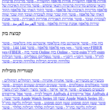
אודות פלאפון תקשורת
אודות פלאפון תקשורת - פוטר
מדיניות פרטיות
ותנאי שימוש
מדיניות פרטיות ותנאי שימוש - פוטר
מדיניות האיכות של
פלאפון
מדיניות האיכות של פלאפון - פוטר
הקוד האתי של פלאפון
הקוד
האתי של פלאפון - פוטר
חוק שכר שווה לעובדת ועובד
חוק שכר שווה
לעובדת ועובד - פוטר
אחריות תאגידית
אחריות תאגידית - פוטר
אמנת
שירות פלאפון
אמנת שירות פלאפון - פוטר
العربية
العربية - פוטר
קבוצת בזק
בזק
בזק - פוטר
אינטרנט בזק בינלאומי
אינטרנט בזק בינלאומי - פוטר
yes+FIBER
yes - פוטר
yes
144 - פוטר
פלאפון
פלאפון - פוטר
144
esim
esim לחו"ל
בזק Online - פוטר
בזק Online
yes+FIBER - פוטר
לחו"ל - פוטר
דיסני+
דיסני+ - פוטר
נטפליקס
נטפליקס - פוטר
חבילות
טלוויזיה וסיבים
חבילות טלוויזיה וסיבים - פוטר
קטגוריות מובילות
מכשירים
מכשירים - פוטר
אוזניות
אוזניות - פוטר
רמקולים
רמקולים -
פוטר
טאבלטים
טאבלטים - פוטר
שעונים חכמים
שעונים חכמים - פוטר
מבצעים
מבצעים - פוטר
אייפד
אייפד - פוטר
מוצרי חשמל לבית
מוצרי
אפל איירפודס AirPods 4
אפל איירפודס AirPods 4
חשמל לבית - פוטר
שעון Apple Watch Series 10 -
שעון Apple Watch Series 10
- פוטר
פוטר
שעון חכם סמסונג
שעון חכם סמסונג - פוטר
חבילות גלישה בחו"ל
חבילות גלישה בחו"ל - פוטר
חבילות סלולר
חבילות סלולר - פוטר