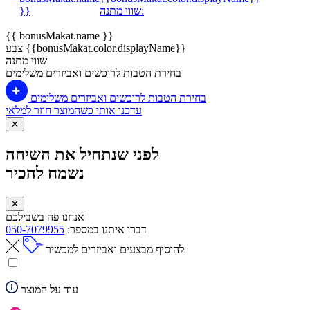
שווי מתנה:
}}
{{ bonusMakat.name }}
צבע {{bonusMakat.color.displayName}}
שווי מתנה
בחירת הטבות לרוכשים ואביזרים משלימים
בחירת הטבות לרוכשים ואביזרים משלימים
עדכנו אותי כשהמוצר חוזר למלאי
✕
לפני שנתחיל את השיחה
נשמח להכיר
✕
אנחנו פה בשבילכם
דברו איתנו במספר:
050-7079955
להוסיף מבצעים ואביזרים למכשיר
עוד על המוצר