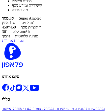
מידות ומשקל
קישוריות ומידע נוסף
מה בערכה
Super Amoled
סוג מסך
1.4 אינץ'
גודל מסך
רזולוציית מסך
450*450
361mAh
סוללה
טעינה אלחוטית
נתמך
תעודת אחריות
עקבו אחרנו
כללי
מרכזי שירות ומכירה
מרכזי שירות ומכירה - פוטר
הסדרי פשרה ואישור