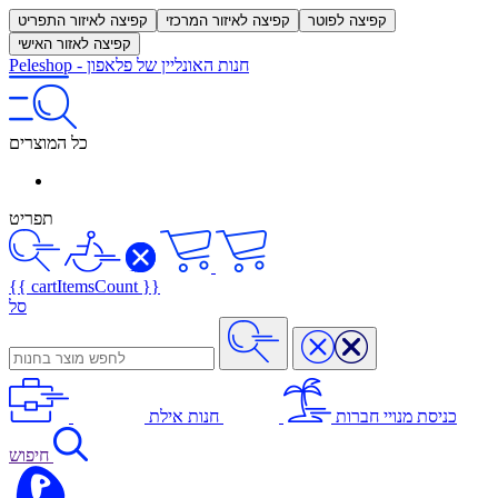
קפיצה לפוטר
קפיצה לאיזור המרכזי
קפיצה לאיזור התפריט
קפיצה לאזור האישי
חנות האונליין של פלאפון
-
Peleshop
כל המוצרים
תפריט
{{ cartItemsCount }}
סל
כניסת מנויי חברות
חנות אילת
חיפוש