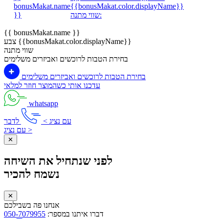
bonusMakat.name
{{bonusMakat.color.displayName}}
שווי מתנה:
}}
{{ bonusMakat.name }}
צבע {{bonusMakat.color.displayName}}
שווי מתנה
בחירת הטבות לרוכשים ואביזרים משלימים
בחירת הטבות לרוכשים ואביזרים משלימים
עדכנו אותי כשהמוצר חוזר למלאי
whatsapp
עם נציג >
לדבר
עם נציג >
✕
לפני שנתחיל את השיחה
נשמח להכיר
✕
אנחנו פה בשבילכם
דברו איתנו במספר:
050-7079955