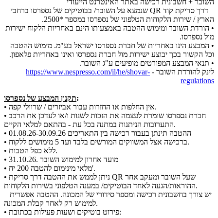
השובר + חשבונית רכישה באתר האינטרנט הייעודי
דרך סריקת קוד QR שנמצא על השובר/ בבוטיקים של נספרסו ברחבי
הארץ / שירות הלקוחות הטלפוני של נספרסו במספר *2500.
• הורדת השובר ומימוש ההטבה באמצעותו הינם באחריות הלקוח ישירות
מול נספרסו.
• המבצע הינו באחריות של חברת נספרסו ישראל בע"מ. מימוש ההטבה
וכל הקשור בכך יבוצע ישירות מול חברת נספרסו ואינו באחריות פלאפון.
• תנאי המבצע המפורטים מופיעים ע"ג השובר.
לינק להורדת השובר -
https://www.nespresso.com/il/he/shovar-
regulations
:
תקנון המבצע של נספרסו
• אין החלפות או החזרות עבור אביזרים / שרוולי קפה.
• חברת נספרסו שומרת לעצמה את הזכות לשנות ו/או לעדכן את הרכב
התערובות הניתנות במתנה בכל עת - בהתאם למלאי הקיים.
• ההטבה תינתן בעבור רכישה בין התאריכים 01.08.26-30.09.26
• ברכישה אצל המשווקים המורשים בלבד ועד 5 מימושים ללקוח.
• ללא כפל הטבות.
• מועד אחרון למימוש השובר .31.10.26
• מלאי מינימום להטבה 200 יח'.
• ניתן לממש את ההטבה דרך סריקת QR שעל השובר ומעקב אחר
ההוראות/הגעה לאחד הבוטיקים/ במענה הטלפוני בשירות הלקוחות.
יש צורך בחשבונית רכישה ומספר סידורי של המכונה. ההטבה אפשרית
למימוש רק לאחר קבלת המכונה.
• פירוט בוטיקים ושעות פעילות בכתובת: