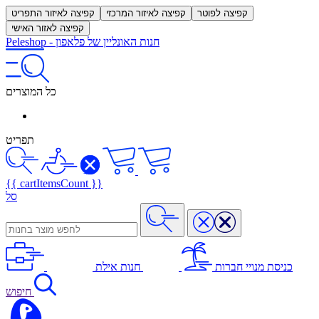
קפיצה לפוטר
קפיצה לאיזור המרכזי
קפיצה לאיזור התפריט
קפיצה לאזור האישי
חנות האונליין של פלאפון
-
Peleshop
כל המוצרים
תפריט
{{ cartItemsCount }}
סל
כניסת מנויי חברות
חנות אילת
חיפוש