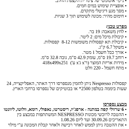
• ניקוי אוטומטי של צינורית הקצפת החלב.
• אופציית שימוש במים חמים.
• מסך מגע דיגיטלי מתקדם.
• חימום מהיר: מכונה לשימוש תוך 3 שניות.
מפרט טכני
:
• לחץ משאבה: 19 בר.
• קיבולת מיכל מים: 2 ליטר.
• קיבולת תא קפסולות משומשות 8-12 קפסולות.
• משקל 6.7 ק"ג.
• אורך כבל חשמל 1 מטר.
• רוחב 19.7 ס"מ, עומק 42.9 ס"מ, גובה 32.8 ס"מ.
• מידות אריזת המוצר (ר'x ג'x ע') 418x499x251
• מתח חשמל - 220 וולט
קפסולות Nespresso ניתן להזמין מנספרסו דרך האתר, האפליקצייה, 24
שעות ביממה בטלפון 2500* או בבוטיקים של נספרסו ברחבי הארץ.
מבצע נספרסו
•
6 שרוולי קפה במתנה - ארפג'יו, ריסטרטו, נאפולי, רומא, וולוטו, ליוונטו
• ההטבה לרוכשי מכונות NESPRESSO המשתתפות במבצע בין
התאריכים 30.09.26 ועד ליום 1.08.26
• את ההטבה ניתן לממש לאחר רכישה ולאחר קבלת המכונה ע"י מילוי