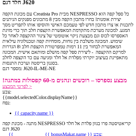
חלד דגם J620
עם מכונת הקפה Creatista Pro מבית NESPRESSO כל ספל קפה הוא
יצירת אומנות! בחרו מתכון הקפה מבין 8 מתכונים מפנקים הניתנים
לתכנות או צרו מתכון חדש לפי טעמכם האישי והוסיפו אותו לתפריט מסך
המגע. למכונה מערכת מתקדמת המאפשרת הקצפת חלב תוך כדי מזיגת
האספרסו לכוס וגם מבצעת ניקוי אוטומטי של צינור ההקצפה לאחר כל
שימוש. המכונה משלבת בין נוחות, מומחיות קפה וטכנולוגיה עילאית
המאפשרת לבחור בין 11 רמות טמפרטורת הקצפת חלב ו8 הגדרות
למרקם ההקצפה - ליצירת ספל קפה מושלם ומותאם אישית. המכונה
מתאפיינת בעיצוב יוקרתי מפלדת אל חלד ומגיעה עם כד הקצפה לחלב
בסגנון בריסטה וערכת התנסות.
מספר דגם: J620-IL-ME-NE
מבצע נספרסו – רוכשים ונהנים מ-60 קפסולות במתנה!
לפרטי המבצע >
צבע:
{{model.selectedColor.displayName}}
נפח:
{{ capacity.name }}
מתנה - מכונת קפה NESPRESSO קריאטיסטה פרו בגוון פלדת אל חלד
דגם J620
צבע:
{{ bonusMakat.name }}
{{