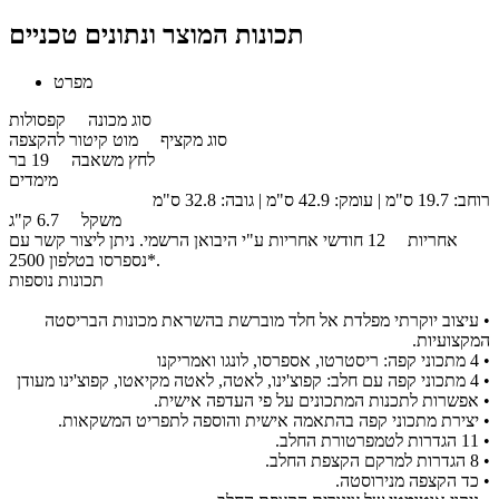
תכונות המוצר ונתונים טכניים
מפרט
סוג מכונה
קפסולות
סוג מקציף
מוט קיטור להקצפה
לחץ משאבה
19 בר
מימדים
רוחב: 19.7 ס"מ | עומק: 42.9 ס"מ | גובה: 32.8 ס"מ
משקל
6.7 ק"ג
אחריות
12 חודשי אחריות ע"י היבואן הרשמי. ניתן ליצור קשר עם
נספרסו בטלפון 2500*.
תכונות נוספות
• עיצוב יוקרתי מפלדת אל חלד מוברשת בהשראת מכונות הבריסטה
המקצועיות.
• 4 מתכוני קפה: ריסטרטו, אספרסו, לונגו ואמריקנו
• 4 מתכוני קפה עם חלב: קפוצ'ינו, לאטה, לאטה מקיאטו, קפוצ'ינו מעודן
• אפשרות לתכנות המתכונים על פי העדפה אישית.
• יצירת מתכוני קפה בהתאמה אישית והוספה לתפריט המשקאות.
• 11 הגדרות לטמפרטורת החלב.
• 8 הגדרות למרקם הקצפת החלב.
• כד הקצפה מנירוסטה.