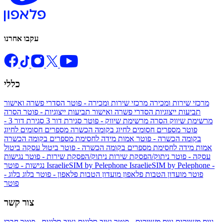
עקבו אחרנו
כללי
מרכזי שירות ומכירה
מרכזי שירות ומכירה - פוטר
הסדרי פשרה ואישור
תביעות ייצוגיות
הסדרי פשרה ואישור תביעות ייצוגיות - פוטר
הסרה
מרשימת שיווק
הסרה מרשימת שיווק - פוטר
סגירת דור 3
סגירת דור 3 -
פוטר
מספרים חסומים לחיוג בקומה הכשרה
מספרים חסומים לחיוג
בקומה הכשרה - פוטר
אמות מידה לחסימת מספרים בקומה הכשרה
אמות מידה לחסימת מספרים בקומה הכשרה - פוטר
ביטול עסקה
ביטול
עסקה - פוטר
ניתוק/הפסקת שירות
ניתוק/הפסקת שירות - פוטר
נגישות
IsraelieSIM by Pelephone -
IsraelieSIM by Pelephone
נגישות - פוטר
פוטר
מועדון הטבות פלאפון
מועדון הטבות פלאפון - פוטר
בלוג
בלוג -
פוטר
צור קשר
גיוס משווקים
גיוס משווקים - פוטר
נציב תלונות
נציב תלונות - פוטר
חברי