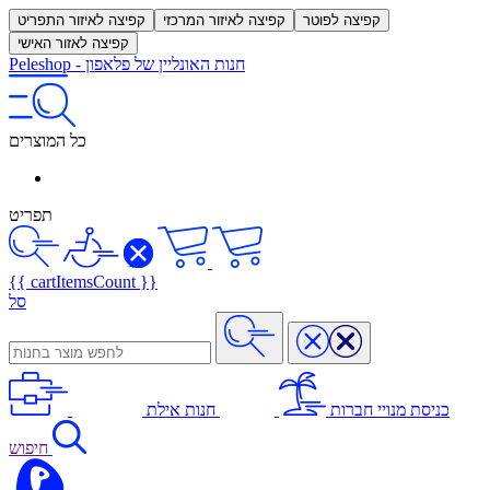
קפיצה לפוטר
קפיצה לאיזור המרכזי
קפיצה לאיזור התפריט
קפיצה לאזור האישי
חנות האונליין של פלאפון
-
Peleshop
כל המוצרים
תפריט
{{ cartItemsCount }}
סל
כניסת מנויי חברות
חנות אילת
חיפוש