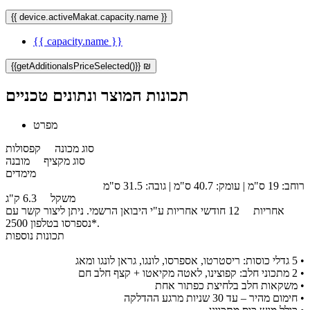
{{ device.activeMakat.capacity.name }}
{{ capacity.name }}
{{getAdditionalsPriceSelected()}} ₪
תכונות המוצר ונתונים טכניים
מפרט
סוג מכונה
קפסולות
סוג מקציף
מובנה
מימדים
רוחב: 19 ס"מ | עומק: 40.7 ס"מ | גובה: 31.5 ס"מ
משקל
6.3 ק"ג
אחריות
12 חודשי אחריות ע"י היבואן הרשמי. ניתן ליצור קשר עם
נספרסו בטלפון 2500*.
תכונות נוספות
• 5 גדלי כוסות: ריסטרטו, אספרסו, לונגו, גראן לונגו ומאג
• 2 מתכוני חלב: קפוצינו, לאטה מקיאטו + קצף חלב חם
• משקאות חלב בלחיצת כפתור אחת
• חימום מהיר – עד 30 שניות מרגע ההדלקה