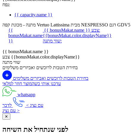
נפח:
{{ capacity.name }}
מתנה - מכונת קפה Vertuo Lattissima מבית NESPRESSO דגם GDV5
צבע:
{{ bonusMakat.name }}
{{
bonusMakat.name
{{bonusMakat.color.displayName}}
שווי מתנה:
}}
{{ bonusMakat.name }}
צבע {{bonusMakat.color.displayName}}
שווי מתנה
בחירת הטבות לרוכשים ואביזרים משלימים
בחירת הטבות לרוכשים ואביזרים משלימים
עדכנו אותי כשהמוצר חוזר למלאי
whatsapp
עם נציג >
לדבר
עם נציג >
✕
לפני שנתחיל את השיחה