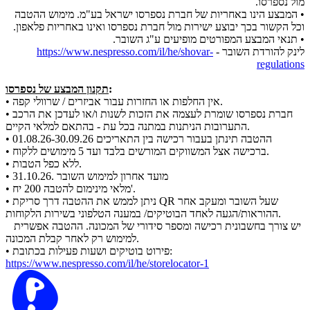
מול נספרסו.
• המבצע הינו באחריות של חברת נספרסו ישראל בע"מ. מימוש ההטבה
וכל הקשור בכך יבוצע ישירות מול חברת נספרסו ואינו באחריות פלאפון.
• תנאי המבצע המפורטים מופיעים ע"ג השובר.
לינק להורדת השובר -
https://www.nespresso.com/il/he/shovar-
regulations
:
תקנון המבצע של נספרסו
• אין החלפות או החזרות עבור אביזרים / שרוולי קפה.
• חברת נספרסו שומרת לעצמה את הזכות לשנות ו/או לעדכן את הרכב
התערובות הניתנות במתנה בכל עת - בהתאם למלאי הקיים.
• ההטבה תינתן בעבור רכישה בין התאריכים 01.08.26-30.09.26
• ברכישה אצל המשווקים המורשים בלבד ועד 5 מימושים ללקוח.
• ללא כפל הטבות.
• מועד אחרון למימוש השובר .31.10.26
• מלאי מינימום להטבה 200 יח'.
• ניתן לממש את ההטבה דרך סריקת QR שעל השובר ומעקב אחר
ההוראות/הגעה לאחד הבוטיקים/ במענה הטלפוני בשירות הלקוחות.
יש צורך בחשבונית רכישה ומספר סידורי של המכונה. ההטבה אפשרית
למימוש רק לאחר קבלת המכונה.
• פירוט בוטיקים ושעות פעילות בכתובת:
https://www.nespresso.com/il/he/storelocator-1