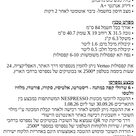
• כולל מגש כוס מתכוונן
• דירוג אנרגטי +A
• מצב חיסון בחשמל- כיבוי אוטומטי לאחר 2 דקות
מפרט טכני
:
• אורך כבל חשמל 84 ס"מ
• גובה 31.5 X רוחב 19 X עומק 40.7 ס"מ
• משקל 6.3 ק"ג
• קיבולת מיכל מים: 1.6 ליטר
• קיבולת מיכל חלב: 0.5 ליטר
• נפח תא קפסולות משומשות: 6-10 קפסולות
את קפסולות Vertuo ניתן להזמין מנספרסו דרך האתר, האפליקצייה, 24
שעות ביממה בטלפון *2500 או בבוטיקים של נספרסו ברחבי הארץ.
מבצע נספרסו
•
6 שרוולי קפה במתנה - ריסטרטו, אלטיסיו, סקורו, פורטדו, מלוזיו
וולטסו
• ההטבה לרוכשי מכונות NESPRESSO המשתתפות במבצע בין
התאריכים 30.09.26 ועד ליום 1.08.26
• את ההטבה ניתן לממש לאחר רכישה ולאחר קבלת המכונה ע"י מילוי
השובר + חשבונית רכישה באתר האינטרנט הייעודי
דרך סריקת קוד QR שנמצא על השובר/ בבוטיקים של נספרסו ברחבי
הארץ / שירות הלקוחות הטלפוני של נספרסו במספר *2500.
• הורדת השובר ומימוש ההטבה באמצעותו הינם באחריות הלקוח ישירות