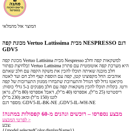
המוצר אזל מהמלאי
מכונת קפה Vertuo Lattissima מבית NESPRESSO דגם
GDV5
מכונת קפה Vertuo Lattisima מבית Nespresso למשקאות קפה וחלב
בלחיצת כפתור! Vertuo Lattisima היא מערכת קפה אוטומטית עם פתרון
חלב מובנה שאיתה תוכלו להכין את משקה הקפה עם חלב שאתם
אוהבים: החל מקפוצינו קטן, קפה עם הוספת קצף חלב חם ועד לאטה
מקיאטו גדול לפי הגודל והתערובת שתבחרו ממגוון התערובות של קפה
ורטו. בקלות תוכלו להכין משקאות קפה עם חלב מפנקים ב-5 גדלי כוסות:
ריסטרטו (25 מ"ל), אספרסו (40 מ"ל), דאבל אספרסו (80 מ"ל), גראן
לונגו (150 מ"ל) ומאג (230 מ"ל)
GDV5-IL-WH-NE
,
מספר דגם: GDV5-IL-BK-NE
מבצע נספרסו – רוכשים ונהנים מ-60 קפסולות במתנה!
לפרטי המבצע >
צבע:
{{model.selectedColor.displayName}}