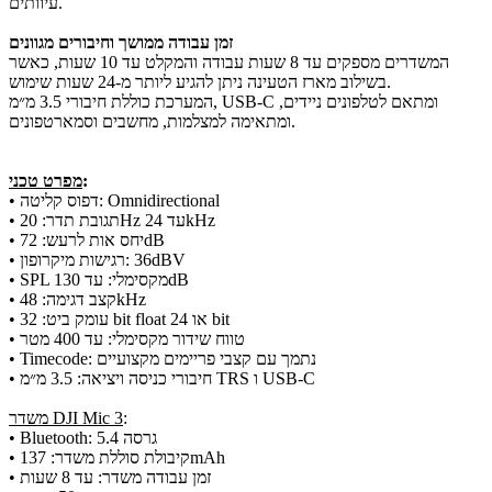
עיוותים.
זמן עבודה ממושך וחיבורים מגוונים
המשדרים מספקים עד 8 שעות עבודה והמקלט עד 10 שעות, כאשר
בשילוב מארז הטעינה ניתן להגיע ליותר מ-24 שעות שימוש.
המערכת כוללת חיבורי 3.5 מ״מ, USB-C ומתאם לטלפונים ניידים,
ומתאימה למצלמות, מחשבים וסמארטפונים.
:
מפרט טכני
• דפוס קליטה: Omnidirectional
• תגובת תדר: 20Hz עד 24kHz
• יחס אות לרעש: 72dB
• רגישות מיקרופון: ‎36dBV
• SPL מקסימלי: עד 130dB
• קצב דגימה: 48kHz
• עומק ביט: 32 bit float או 24 bit
• טווח שידור מקסימלי: עד 400 מטר
• Timecode: נתמך עם קצבי פריימים מקצועיים
• חיבורי כניסה ויציאה: 3.5 מ״מ TRS ו USB-C
:
משדר DJI Mic 3
• Bluetooth: גרסה 5.4
• קיבולת סוללת משדר: 137mAh
• זמן עבודה משדר: עד 8 שעות