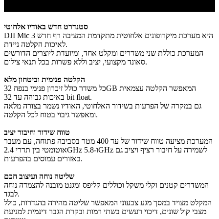
סטנדרט חדש באודיו אלחוטי
DJI Mic 3 היא מערכת מיקרופונים אלחוטית מתקדמת המציבה רף חדש
לאיכות הקלטה ניידת.
המערכת כוללת שני משדרים ומקלט אחד, ומיועדת ליוצרים הדורשים
סאונד מקצועי, יציב וללא פשרות בכל תנאי צילום.
הקלטה פנימית וביטחון מלא
כל משדר כולל זיכרון פנימי בנפח 32GB המאפשר הקלטה עצמאית
באיכות גבוהה עד 32 bit float.
גם במקרה של הפרעות בשידור האלחוטי, האודיו נשמר בצורה מלאה
ומאפשר גיבוי בטוח לכל הקלטה.
טווח שידור וחיבור יציב
המערכת מציעה טווח שידור של עד 400 מטר בסביבה פתוחה, עם מעבר
אוטומטי בין תדרי 2.4GHz ו-5.8GHz לשמירה על חיבור רציף ויציב גם
באזורים עמוסים בהפרעות.
שליטה נוחה ועיצוב חכם
המשדרים קטנים וקלי משקל וכוללים קליפס ומגנט מובנה להצמדה נוחה
לבגד.
המקלט מצויד במסך מגע צבעוני המאפשר שליטה מהירה בהגדרות, כולל
מצבי קול שונים, דיכוי רעשים בשתי רמות ובקרת הגבר דינמית למניעת