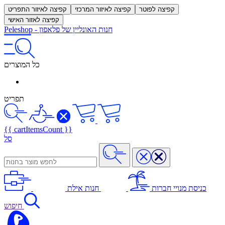
קפיצה לפוטר
קפיצה לאיזור המרכזי
קפיצה לאיזור התפריט
קפיצה לאזור האישי
חנות האונליין של פלאפון
-
Peleshop
כל המוצרים
תפריט
{{ cartItemsCount }}
סל
כניסת מנויי חברות
חנות אילת
חיפוש