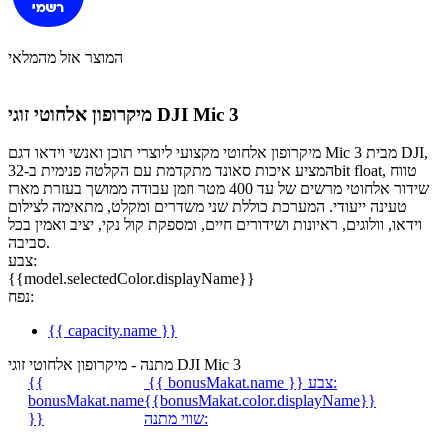
המוצר אזל מהמלאי
מיקרופון אלחוטי זוגי DJI Mic 3
מיקרופון אלחוטי מקצועי ליוצרי תוכן ואנשי וידאו דגם Mic 3 מבית DJI,
המציע איכות סאונד מתקדמת עם הקלטה פנימית ב-32bit float, טווח
שידור אלחוטי מרשים של עד 400 מטר וזמן עבודה ממושך בעזרת מארז
טעינה ייעודי. המערכת כוללת שני משדרים ומקלט, מתאימה לצילום
וידאו, וולוגים, ראיונות ושידורים חיים, ומספקת קול נקי, יציב ואמין בכל
סביבה.
צבע:
{{model.selectedColor.displayName}}
נפח:
{{ capacity.name }}
מתנה - מיקרופון אלחוטי זוגי DJI Mic 3
צבע:
{{ bonusMakat.name }}
{{
bonusMakat.name
{{bonusMakat.color.displayName}}
שווי מתנה:
}}