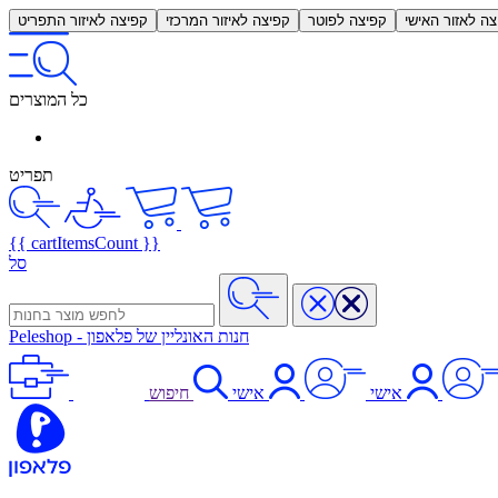
צה לאזור האישי
קפיצה לפוטר
קפיצה לאיזור המרכזי
קפיצה לאיזור התפריט
כל המוצרים
תפריט
{{ cartItemsCount }}
סל
חנות האונליין של פלאפון
-
Peleshop
אישי
אישי
חיפוש