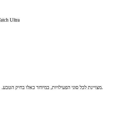
רצועת Alpine Loop ל
- רצועת Alpine לשעון אפל Apple Watch Ultra, מצויינת לכל סוגי הפעילויות, במיוחד כאלו בחיק הטבע. כוללת וו סגירה מטיטניום.