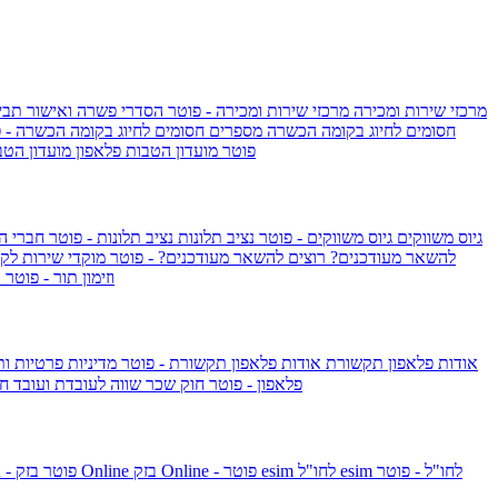
מרכזי שירות ומכירה
מרכזי שירות ומכירה - פוטר
הסדרי פשרה ואישור תביע
חסומים לחיוג בקומה הכשרה
מספרים חסומים לחיוג בקומה הכשרה - 
IsraelieSIM by Pelephone - פוטר
מועדון הטבות פלאפון
מועדון הטב
גיוס משווקים
גיוס משווקים - פוטר
נציב תלונות
נציב תלונות - פוטר
חברי ה
להשאר מעודכנים?
רוצים להשאר מעודכנים? - פוטר
מוקדי שירות לק
וזימון תור - פוטר
ר
אודות פלאפון תקשורת
אודות פלאפון תקשורת - פוטר
מדיניות פרטיות ו
פלאפון - פוטר
חוק שכר שווה לעובדת ועובד
חו
esim לחו"ל - פוטר
esim לחו"ל
בזק Online - פוטר
בזק Online
yes+FIBER - פוטר