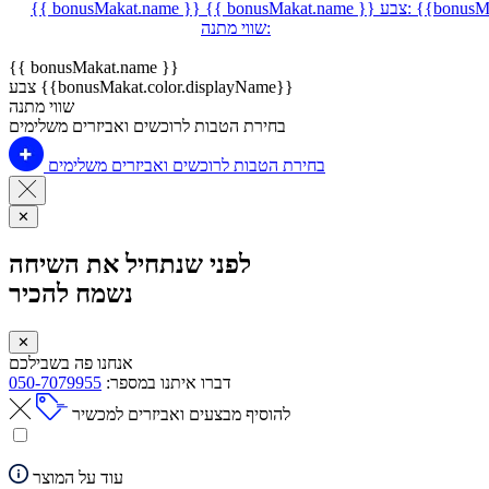
{{bonusMa
צבע:
{{ bonusMakat.name }}
{{ bonusMakat.name }}
שווי מתנה:
{{ bonusMakat.name }}
צבע {{bonusMakat.color.displayName}}
שווי מתנה
בחירת הטבות לרוכשים ואביזרים משלימים
בחירת הטבות לרוכשים ואביזרים משלימים
✕
לפני שנתחיל את השיחה
נשמח להכיר
✕
אנחנו פה בשבילכם
דברו איתנו במספר:
050-7079955
להוסיף מבצעים ואביזרים למכשיר
עוד על המוצר