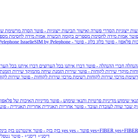
ות ייצוגיות
הסדרי פשרה ואישור תביעות ייצוגיות - פוטר
הסרה מרשימת שי
פוטר
אמות מידה לחסימת מספרים בקומה הכשרה
אמות מידה לחסימת מספר
ות פלאפון - פוטר
בלוג
בלוג - פוטר
 Pelephone
הנהלה
חברי ההנהלה - פוטר
דברו איתנו בכל הערוצים
דברו איתנו בכל הערו
וחות
מוקדי שירות לקוחות - פוטר
שירות הזמנת שיחה מהמוקד
שירות הזמנת
שימת מרכזי שירות לקוחות
רשימת מרכזי שירות לקוחות - פוטר
שירות לקוח
תנאי שימוש
מדיניות פרטיות ותנאי שימוש - פוטר
מדיניות האיכות של פלאפון
ק שכר שווה לעובדת ועובד - פוטר
אחריות תאגידית
אחריות תאגידית - פו
yes+FIBER
yes - פוטר
yes
144 - פוטר
בזק
בזק - פוטר
אינטרנט בזק בינל
דיסני+
דיסני+ - פוטר
נטפל