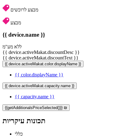
מבצע לרוכשים
מבצע
{{ device.name }}
ללא מע"מ
{{ device.activeMakat.discountDesc }}
{{ device.activeMakat.discountText }}
{{ device.activeMakat.color.displayName }}
{{ color.displayName }}
{{ device.activeMakat.capacity.name }}
{{ capacity.name }}
{{getAdditionalsPriceSelected()}} ₪
תכונות עיקריות
כללי