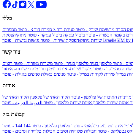
כללי
ווק
הסרה מרשימת שיווק - פוטר
סגירת דור 3
סגירת דור 3 - פוטר
מספרים
ים בקומה הכשרה - פוטר
ביטול עסקה
ביטול עסקה - פוטר
ניתוק/הפסקת
IsraelieSIM by
נגישות - פוטר
שירות
ניתוק/הפסקת שירות - פוטר
נגישות
צור קשר
צים - פוטר
פלאפון בעיר
פלאפון בעיר - פוטר
משרות
משרות - פוטר
רוצים
 שיחה מהמוקד - פוטר
מוקדי שירות- איתור וזימון תור
מוקדי שירות- איתור
ות במייל
שירות לקוחות במייל - פוטר
סניפים באילת
סניפים באילת - פוטר
אודות
מדיניות האיכות של פלאפון - פוטר
הקוד האתי של פלאפון
הקוד האתי של
טר
אמנת שירות פלאפון
אמנת שירות פלאפון - פוטר
العربية
العربية - פוטר
קבוצת בזק
אומי
אינטרנט בזק בינלאומי - פוטר
פלאפון
פלאפון - פוטר
144
יקס
נטפליקס - פוטר
חבילות טלוויזיה וסיבים
חבילות טלוויזיה וסיבים - פוטר