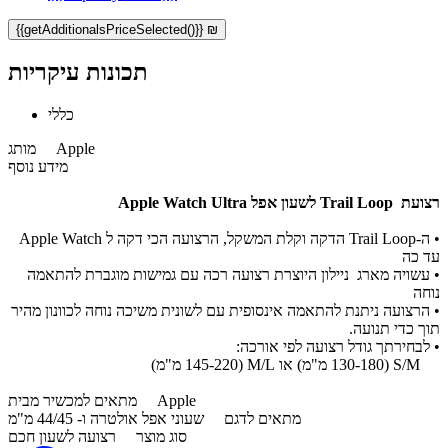
{{getAdditionalsPriceSelected()}} ₪
תכונות עיקריות
כללי
Apple
מותג
מידע נוסף
רצועת Trail Loop לשעון אפל Apple Watch Ultra
• ה-Trail Loop הדקה וקלת המשקל, הרצועה הכי דקה ל Apple Watch
עד כה
• עשויה מארג ניילון היוצרת רצועה רכה עם גמישות מוגברת להתאמה
נוחה
• הרצועה ניתנת להתאמה אינסופית עם לשונית משיכה נוחה לכוונון מהיר
תוך כדי תנועה.
• לבחירתך גודל רצועה לפי אורכה:
S/M (130-180 מ"מ) או M/L (145-220 מ"מ)
Apple
מתאים למכשיר מבית
מתאים לדגם
שעוני אפל אולטרה ו- 44/45 מ"מ
סוג מוצר
רצועה לשעון חכם