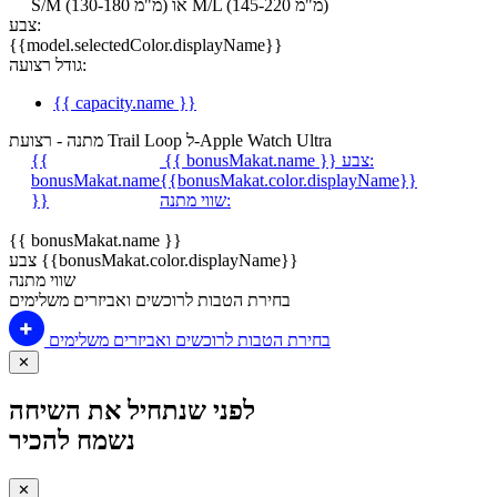
S/M (130-180 מ"מ) או M/L (145-220 מ"מ)
צבע:
{{model.selectedColor.displayName}}
גודל רצועה:
{{ capacity.name }}
מתנה - רצועת Trail Loop ל-Apple Watch Ultra
צבע:
{{ bonusMakat.name }}
{{
bonusMakat.name
{{bonusMakat.color.displayName}}
שווי מתנה:
}}
{{ bonusMakat.name }}
צבע {{bonusMakat.color.displayName}}
שווי מתנה
בחירת הטבות לרוכשים ואביזרים משלימים
בחירת הטבות לרוכשים ואביזרים משלימים
✕
לפני שנתחיל את השיחה
נשמח להכיר
✕