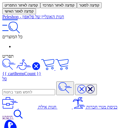
קפיצה לפוטר
קפיצה לאיזור המרכזי
קפיצה לאיזור התפריט
קפיצה לאזור האישי
חנות האונליין של פלאפון
-
Peleshop
כל המוצרים
תפריט
{{ cartItemsCount }}
סל
כניסת מנויי חברות
חנות אילת
חיפוש