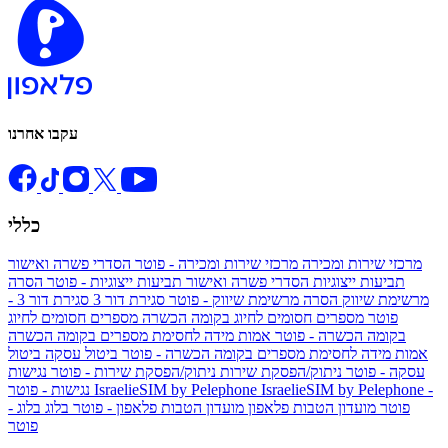
עקבו אחרנו
כללי
מרכזי שירות ומכירה
מרכזי שירות ומכירה - פוטר
הסדרי פשרה ואישור
תביעות ייצוגיות
הסדרי פשרה ואישור תביעות ייצוגיות - פוטר
הסרה
מרשימת שיווק
הסרה מרשימת שיווק - פוטר
סגירת דור 3
סגירת דור 3 -
פוטר
מספרים חסומים לחיוג בקומה הכשרה
מספרים חסומים לחיוג
בקומה הכשרה - פוטר
אמות מידה לחסימת מספרים בקומה הכשרה
אמות מידה לחסימת מספרים בקומה הכשרה - פוטר
ביטול עסקה
ביטול
עסקה - פוטר
ניתוק/הפסקת שירות
ניתוק/הפסקת שירות - פוטר
נגישות
IsraelieSIM by Pelephone -
IsraelieSIM by Pelephone
נגישות - פוטר
פוטר
מועדון הטבות פלאפון
מועדון הטבות פלאפון - פוטר
בלוג
בלוג -
פוטר