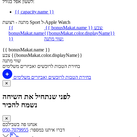
לשעון אפל בגודל:
{{ capacity.name }}
מתנה - רצועת Sport ל-Apple Watch
צבע:
{{ bonusMakat.name }}
{{
bonusMakat.name
{{bonusMakat.color.displayName}}
שווי מתנה:
}}
{{ bonusMakat.name }}
צבע {{bonusMakat.color.displayName}}
שווי מתנה
בחירת הטבות לרוכשים ואביזרים משלימים
בחירת הטבות לרוכשים ואביזרים משלימים
✕
לפני שנתחיל את השיחה
נשמח להכיר
✕
אנחנו פה בשבילכם
דברו איתנו במספר:
050-7079955