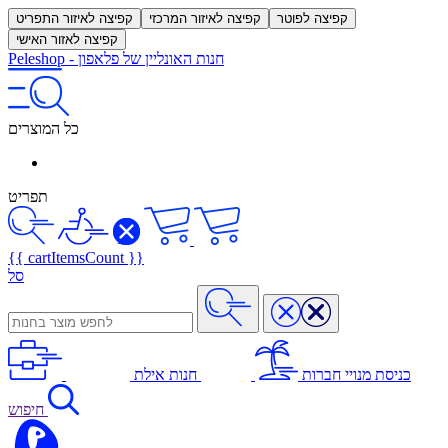
קפיצה לפוטר
קפיצה לאיזור המרכזי
קפיצה לאיזור התפריט
קפיצה לאזור האישי
חנות האונליין של פלאפון
-
Peleshop
כל המוצרים
תפריט
{{ cartItemsCount }}
סל
כניסת מנויי חברות
חנות אילת
חיפוש