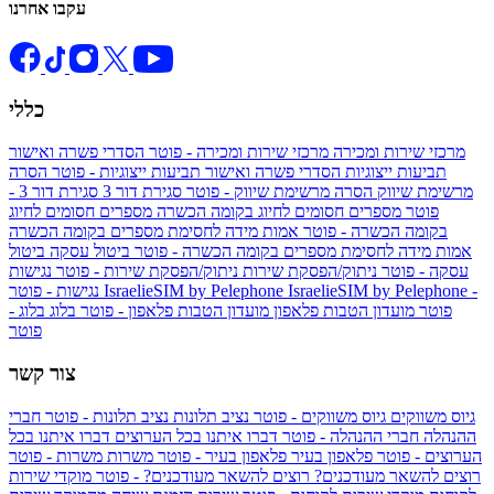
עקבו אחרנו
כללי
מרכזי שירות ומכירה
מרכזי שירות ומכירה - פוטר
הסדרי פשרה ואישור
תביעות ייצוגיות
הסדרי פשרה ואישור תביעות ייצוגיות - פוטר
הסרה
מרשימת שיווק
הסרה מרשימת שיווק - פוטר
סגירת דור 3
סגירת דור 3 -
פוטר
מספרים חסומים לחיוג בקומה הכשרה
מספרים חסומים לחיוג
בקומה הכשרה - פוטר
אמות מידה לחסימת מספרים בקומה הכשרה
אמות מידה לחסימת מספרים בקומה הכשרה - פוטר
ביטול עסקה
ביטול
עסקה - פוטר
ניתוק/הפסקת שירות
ניתוק/הפסקת שירות - פוטר
נגישות
IsraelieSIM by Pelephone -
IsraelieSIM by Pelephone
נגישות - פוטר
פוטר
מועדון הטבות פלאפון
מועדון הטבות פלאפון - פוטר
בלוג
בלוג -
פוטר
צור קשר
גיוס משווקים
גיוס משווקים - פוטר
נציב תלונות
נציב תלונות - פוטר
חברי
ההנהלה
חברי ההנהלה - פוטר
דברו איתנו בכל הערוצים
דברו איתנו בכל
הערוצים - פוטר
פלאפון בעיר
פלאפון בעיר - פוטר
משרות
משרות - פוטר
רוצים להשאר מעודכנים?
רוצים להשאר מעודכנים? - פוטר
מוקדי שירות